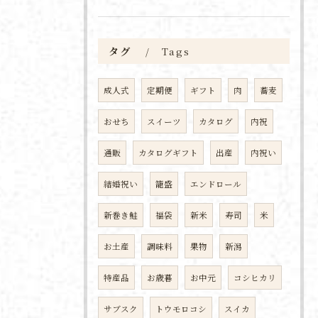
タグ
Tags
成人式
定期便
ギフト
肉
蕎麦
おせち
スイーツ
カタログ
内祝
通販
カタログギフト
出産
内祝い
結婚祝い
籠盛
エンドロール
新巻き鮭
福袋
新米
寿司
米
お土産
調味料
果物
新潟
特産品
お歳暮
お中元
コシヒカリ
サブスク
トウモロコシ
スイカ