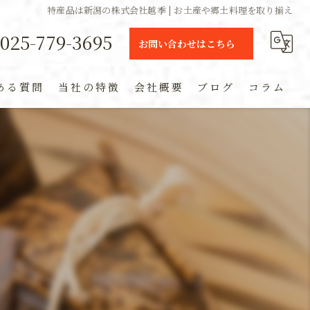
特産品は新潟の株式会社越季 | お土産や郷土料理を取り揃え
025-779-3695
お問い合わせはこちら
ある質問
当社の特徴
会社概要
ブログ
コラム
ギフト
定期便
通販
米
お土産