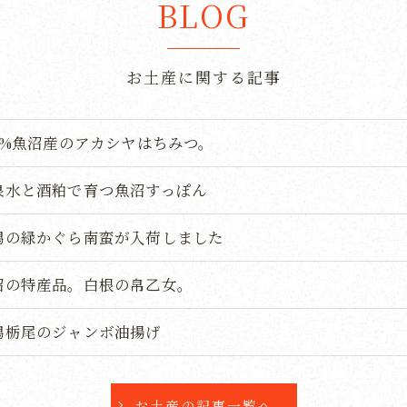
BLOG
お土産に関する記事
00%魚沼産のアカシヤはちみつ。
泉水と酒粕で育つ魚沼すっぽん
潟の緑かぐら南蛮が入荷しました
沼の特産品。白根の帛乙女。
潟栃尾のジャンボ油揚げ
お土産の記事一覧へ