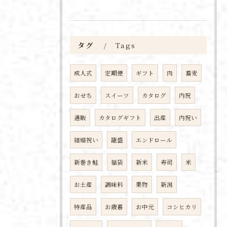
タグ
Tags
成人式
定期便
ギフト
肉
蕎麦
おせち
スイーツ
カタログ
内祝
通販
カタログギフト
出産
内祝い
結婚祝い
籠盛
エンドロール
新巻き鮭
福袋
新米
寿司
米
お土産
調味料
果物
新潟
特産品
お歳暮
お中元
コシヒカリ