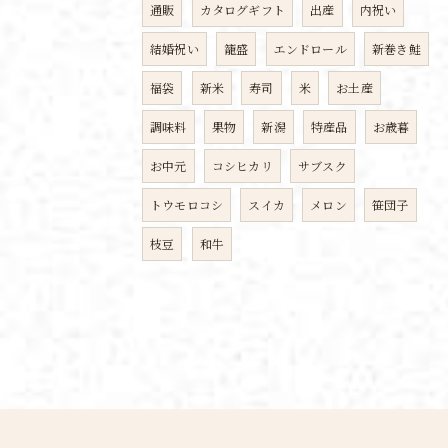
通販
カタログギフト
出産
内祝い
結婚祝い
籠盛
エンドロール
新巻き鮭
福袋
新米
寿司
米
お土産
調味料
果物
新潟
特産品
お歳暮
お中元
コシヒカリ
サブスク
トウモロコシ
スイカ
メロン
笹団子
枝豆
和牛