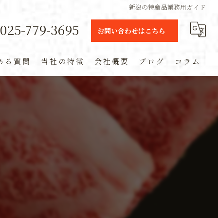
新潟の特産品業務用ガイド
025-779-3695
お問い合わせはこちら
ある質問
当社の特徴
会社概要
ブログ
コラム
ギフト
定期便
通販
米
お土産