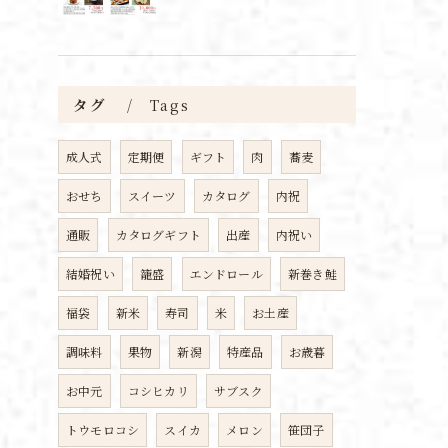
タグ
Tags
成人式
定期便
ギフト
肉
蕎麦
おせち
スイーツ
カタログ
内祝
通販
カタログギフト
出産
内祝い
結婚祝い
籠盛
エンドロール
新巻き鮭
福袋
新米
寿司
米
お土産
調味料
果物
新潟
特産品
お歳暮
お中元
コシヒカリ
サブスク
トウモロコシ
スイカ
メロン
笹団子