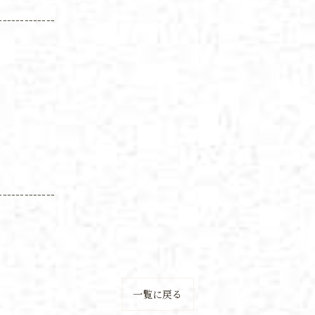
-------------
-------------
一覧に戻る