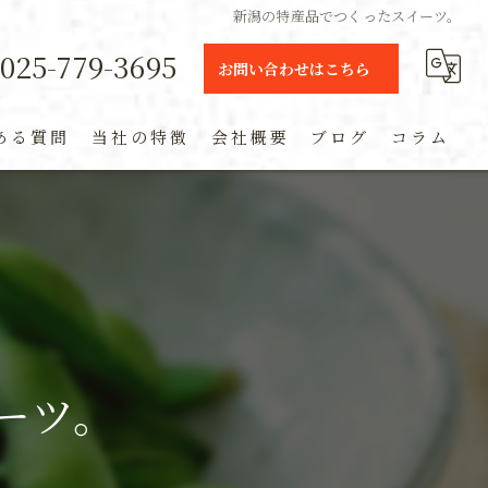
新潟の特産品でつくったスイーツ。
025-779-3695
お問い合わせはこちら
ある質問
当社の特徴
会社概要
ブログ
コラム
ギフト
定期便
通販
米
ーツ。
お土産