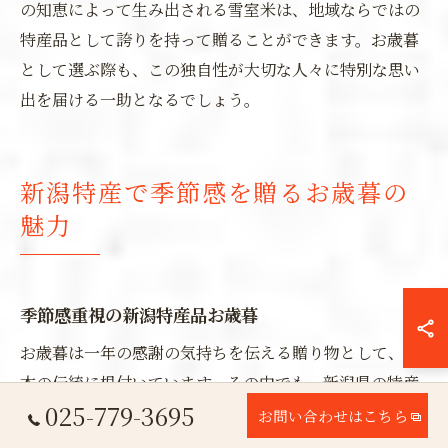
の知恵によって生み出される雪室米は、地域ならではの
特産品として誇りを持って贈ることができます。お歳暮
として選ぶ際も、この独自性が大切な人々に特別な思い
出を届ける一助となるでしょう。
新潟特産で季節感を贈るお歳暮の
魅力
季節感重視の新潟特産品お歳暮
お歳暮は一年の感謝の気持ちを伝える贈り物として、日
本の伝統に根付いています。その中でも、新潟県の特産
025-779-3695
品は、贈り手の思いをより一層深める役割を果たしま
お問い合わせはこちら
す。新潟の特産品の特徴は、まさに季節感を重視したラ