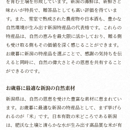
を育む土壌を形成しています。新潟の海鮮は、新鮮さと
新潟の米と酒が伝える風土の味
味わいが特長で、贈答品としても高い評価を得ていま
雪室米の秘密を知りお歳暮に選ぶ理由
す。また、雪室で熟成された農産物や日本酒も、豊かな
雪室米が持つ独特の風味とは
自然環境が生み出す新潟特産品の代表格です。これらの
特産品は、自然の恵みを最大限に活かしており、贈る側
お歳暮に最適な雪室米の魅力
も受け取る側もその価値を深く感じることができます。
雪室米の選び方と贈答の価値
お歳暮に新潟の特産品を選ぶことで、感謝の気持ちを伝
新潟の雪室米がもたらす特別な味
えると同時に、自然の偉大さとその恩恵を共有すること
雪室米の特徴とお歳暮としての利点
ができるのです。
新潟の風土が生む雪室米の秘密
新潟特産で季節感を贈るお歳暮の魅力
お歳暮に最適な新潟の自然素材
季節感重視の新潟特産品お歳暮
新潟県は、自然の恩恵を受けた豊富な素材に恵まれてい
新潟特産品がもたらす季節の味わい
ます。お歳暮に最適な新潟の特産品として、まず挙げら
お歳暮に選ぶ新潟特産品の魅力
れるのが「米」です。日本有数の米どころである新潟
は、肥沃な土壌と清らかな水が生み出す高品質な米が有
新潟特産で贈る季節感あふれる贈り物