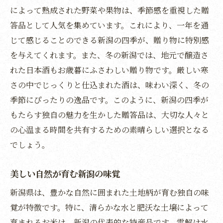
通販を活用した新潟の味覚の贈り方
によって熟成された野菜や果物は、季節感を重視した贈
新潟の特産品を通販で届ける利便性
答品として人気を集めています。これにより、一年を通
じて感じることのできる新潟の四季が、贈り物に特別感
通販で手軽に贈る新潟の味覚
を与えてくれます。また、冬の新潟では、地元で醸造さ
れた日本酒もお歳暮にふさわしい贈り物です。厳しい寒
さの中でじっくりと仕込まれた酒は、味わい深く、冬の
季節にぴったりの逸品です。このように、新潟の四季が
もたらす独自の魅力を生かした贈答品は、大切な人々と
の心温まる時間を共有するための素晴らしい選択となる
でしょう。
美しい自然が育む新潟の味覚
新潟県は、豊かな自然に囲まれた土地柄が育む独自の味
覚が特徴です。特に、清らかな水と肥沃な土壌によって
育まれるお米は、新潟の代表的な特産品です。雪解け水