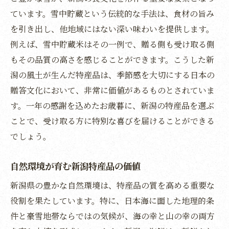
ています。雪中貯蔵という伝統的な手法は、食材の旨み
お歳暮にぴったりな新潟の雪中貯蔵野菜
を引き出し、他地域にはない深い味わいを提供します。
雪中貯蔵野菜の贈り物としての魅力
例えば、雪中貯蔵米はその一例で、贈る側も受け取る側
新潟の雪中貯蔵野菜が持つ特性
もその品質の高さを感じることができます。こうした新
お歳暮に選ぶべき雪中貯蔵野菜の理由
潟の風土が生んだ特産品は、季節感を大切にする日本の
雪中貯蔵野菜がもたらす新潟の味
贈答文化において、非常に価値があるものとされていま
冬限定！新潟の雪中貯蔵野菜の魅力
す。一年の感謝を込めたお歳暮に、新潟の特産品を選ぶ
新潟の雪中貯蔵野菜で冬の贈り物
ことで、受け取る方に特別な喜びを届けることができる
でしょう。
米と酒が主役！新潟のお歳暮ギフト
新潟のお歳暮に選ぶべき米と酒
自然環境が育む新潟特産品の価値
米と酒が引き立てる新潟の贈り物
新潟県の豊かな自然環境は、特産品の質を高める重要な
新潟の米と酒で贈るお歳暮の魅力
役割を果たしています。特に、日本海に面した地理的条
新潟の地酒と米の贈答品としての価値
件と豪雪地帯ならではの気候が、海の幸と山の幸の両方
お歳暮にぴったりの新潟産米と酒