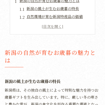
新潟の自然が育むお歳暮の魅力とは
新潟の風土が生むお歳暮の特長
自然環境が育む新潟特産品の価値
お歳暮に最適な新潟の自然素材
新潟の四季がもたらす贈答品の魅力
美しい自然が育む新潟の味覚
お歳暮に新潟の自然を贈る理由
新潟の自然が育むお歳暮の魅力と
特産品で伝える新潟の冬の贈り物
は
冬の新潟が生む特産品の魅力
新潟の特産品で贈る冬の味覚
お歳暮にぴったりな新潟の冬の味
新潟の風土が生むお歳暮の特長
季節感を活かした新潟特産のお歳暮
新潟県は、その独自の風土によって特別な魅力を持つお
新潟の冬の贈り物は特産品で決まり
歳暮ギフトを生み出しています。特に、厳しい冬の寒さ
と豊かな雪が、新潟の食文化を形作る重要な要素となっ
冬の特産品が新潟の魅力を伝える