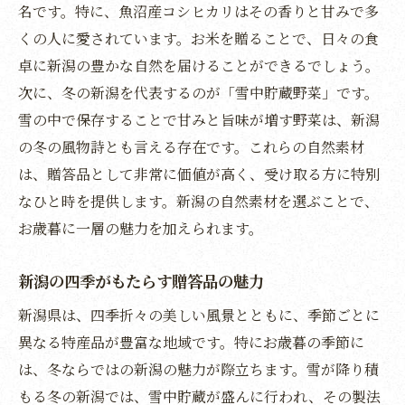
名です。特に、魚沼産コシヒカリはその香りと甘みで多
季節を感じる新潟特産のお歳暮選び
くの人に愛されています。お米を贈ることで、日々の食
新潟の特産品で贈る冬の風物詩
卓に新潟の豊かな自然を届けることができるでしょう。
地域の風土を感じるお歳暮の選び方
次に、冬の新潟を代表するのが「雪中貯蔵野菜」です。
新潟の風土が生むお歳暮の価値
雪の中で保存することで甘みと旨味が増す野菜は、新潟
地域の特徴を活かしたお歳暮選び
の冬の風物詩とも言える存在です。これらの自然素材
新潟の風土を感じる贈答品の選び方
は、贈答品として非常に価値が高く、受け取る方に特別
なひと時を提供します。新潟の自然素材を選ぶことで、
風土を反映した新潟のお歳暮の魅力
お歳暮に一層の魅力を加えられます。
地域色豊かなお歳暮で伝える新潟
お歳暮選びで感じる新潟の風土
新潟の四季がもたらす贈答品の魅力
通販で簡単！新潟の味覚をお歳暮に
新潟県は、四季折々の美しい風景とともに、季節ごとに
通販で手軽に選べる新潟の贈り物
異なる特産品が豊富な地域です。特にお歳暮の季節に
新潟の味覚を通販で簡単に贈ろう
は、冬ならではの新潟の魅力が際立ちます。雪が降り積
お歳暮にぴったりな通販の新潟特産品
もる冬の新潟では、雪中貯蔵が盛んに行われ、その製法