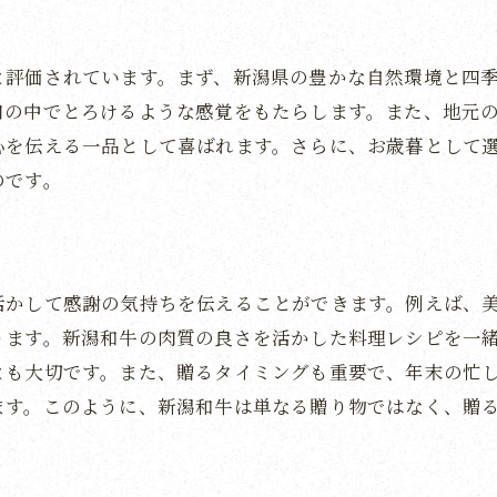
地域の自然が育む新潟和牛の特性
新潟和牛の品質を保証するポイント
と評価されています。まず、新潟県の豊かな自然環境と四
新潟和牛の贈り物としての価値
口の中でとろけるような感覚をもたらします。また、地元
新潟和牛の調理法とその魅力
心を伝える一品として喜ばれます。さらに、お歳暮として
受け取る人が喜ぶ新潟和牛の選び方
のです。
新潟和牛が叶える特別な冬の贈り物
冬の食卓を彩る新潟和牛の魅力
新潟和牛で心温まるひとときを
活かして感謝の気持ちを伝えることができます。例えば、
冬のお歳暮に選ばれる理由
ります。新潟和牛の肉質の良さを活かした料理レシピを一
新潟和牛の産地ならではの味わい
とも大切です。また、贈るタイミングも重要で、年末の忙
ます。このように、新潟和牛は単なる贈り物ではなく、贈
贈る相手に合わせた新潟和牛の選び方
。
新潟和牛がもたらす贅沢な時間
にいがた和牛でお歳暮の感謝を伝える