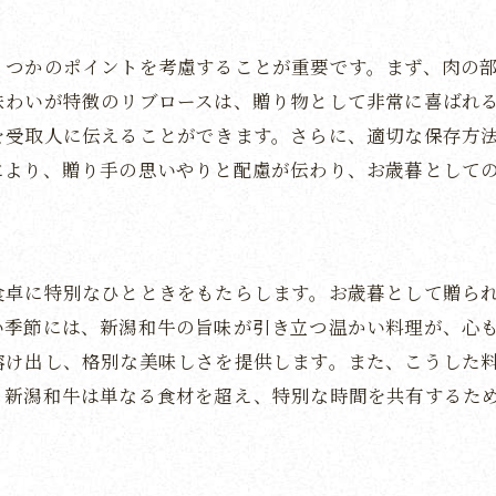
新潟和牛が伝える感謝の思い
くつかのポイントを考慮することが重要です。まず、肉の
お歳暮にぴったりの新潟和牛の選び方
味わいが特徴のリブロースは、贈り物として非常に喜ばれ
新潟和牛の感動的な味わいとその理由
を受取人に伝えることができます。さらに、適切な保存方
贈る人の心が届く新潟和牛の贈り物
により、贈り手の思いやりと配慮が伝わり、お歳暮として
新潟和牛の文化と伝統を味わう
感謝を込めた贈り物としての新潟和牛
新潟和牛がお歳暮に選ばれる理由
食卓に特別なひとときをもたらします。お歳暮として贈ら
新潟和牛の選び方とその特長
い季節には、新潟和牛の旨味が引き立つ温かい料理が、心
お歳暮に最適な新潟和牛の魅力
溶け出し、格別な美味しさを提供します。また、こうした
新潟和牛の味わいが人気の理由
、新潟和牛は単なる食材を超え、特別な時間を共有するた
新潟和牛の品質と信頼性
新潟和牛が提供する特別な贈り物
お歳暮で贈る新潟和牛の価値