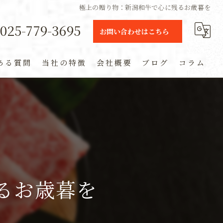
極上の贈り物：新潟和牛で心に残るお歳暮を
025-779-3695
お問い合わせはこちら
ある質問
当社の特徴
会社概要
ブログ
コラム
ギフト
定期便
通販
米
るお歳暮を
お土産