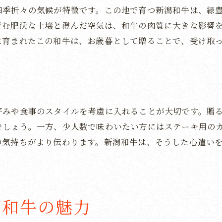
四季折々の気候が特徴です。この地で育つ新潟和牛は、緑
お歳暮に最適なにいがた和牛の選び方
育む肥沃な土壌と澄んだ空気は、和牛の肉質に大きな影響
贈る相手に合わせた新潟和牛の選び方
に育まれたこの和牛は、お歳暮として贈ることで、受け取
新潟和牛の特徴を知る
新潟和牛の産地とその特性
新潟和牛の選び方と贈り方のポイント
新潟和牛の種類とその違い
好みや食事のスタイルを考慮に入れることが大切です。贈
お歳暮に喜ばれる新潟和牛の選び方
でしょう。一方、少人数で味わいたい方にはステーキ用の
新潟和牛で心温まるお歳暮の贈り物を
の気持ちがより伝わります。新潟和牛は、そうした心遣い
新潟和牛がもたらす心温まるひととき
お歳暮としての新潟和牛の価値
新潟和牛の贈り物で感謝を伝える
潟和牛の魅力
新潟和牛の選び方とお歳暮の演出