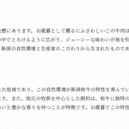
新潟和牛の魅力を最大限に活かす方法
新潟和牛の贈り物で特別な冬を
お歳暮に新潟和牛を選ぶ価値と感動
食感にあります。お歳暮として贈るにふさわしいこの牛肉
新潟和牛の選び方とその価値
の中でとろけるように広がり、ジューシーな味わいが後を
感動を呼ぶ新潟和牛の特徴
、新潟の自然環境と生産者のこだわりから生まれたもので
新潟和牛が提供する特別な食卓
お歳暮として選ばれる理由
新潟和牛の魅力を味わう
新潟和牛で伝える感謝の心
れた地域であり、この自然環境が新潟和牛の特性を育んで
ます。また、地元の牧草を中心とした飼料は、和牛に独特
わいと豊かな香りを持つことが特徴です。お歳暮でこの特