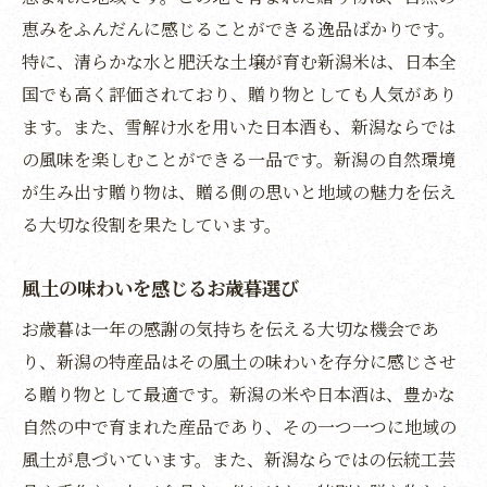
恵みをふんだんに感じることができる逸品ばかりです。
感謝の気持ちを形にする新潟のお歳暮
特に、清らかな水と肥沃な土壌が育む新潟米は、日本全
清らかな水と土壌が生む新潟米の魅力
国でも高く評価されており、贈り物としても人気があり
新潟米が育まれる恵まれた環境
ます。また、雪解け水を用いた日本酒も、新潟ならでは
新潟の米が持つ独自の風味とコク
の風味を楽しむことができる一品です。新潟の自然環境
贈り物に最適な新潟産米の選び方
が生み出す贈り物は、贈る側の思いと地域の魅力を伝え
新潟米が伝える自然の恵み
る大切な役割を果たしています。
米作りの伝統が支える新潟の逸品
風土の味わいを感じるお歳暮選び
新潟の豊かな水が育む米の魅力
新潟の日本酒で伝える冬の心遣い
お歳暮は一年の感謝の気持ちを伝える大切な機会であ
り、新潟の特産品はその風土の味わいを存分に感じさせ
新潟の気候風土が育む日本酒
る贈り物として最適です。新潟の米や日本酒は、豊かな
冬の寒さが生んだ新潟の美酒
自然の中で育まれた産品であり、その一つ一つに地域の
贈り物に適した新潟の日本酒選び
風土が息づいています。また、新潟ならではの伝統工芸
新潟の酒蔵が醸す季節の香り