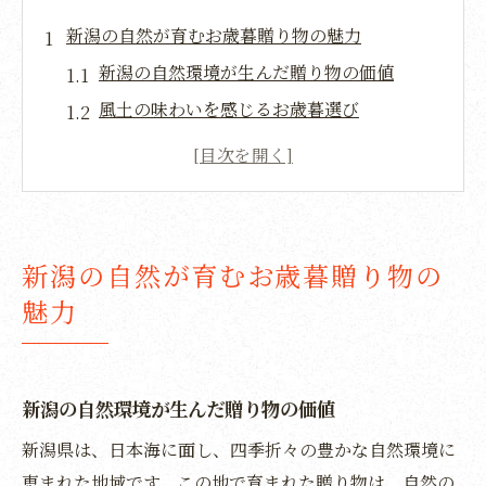
新潟の自然が育むお歳暮贈り物の魅力
新潟の自然環境が生んだ贈り物の価値
風土の味わいを感じるお歳暮選び
地元の特産品が持つ魅力を再発見
自然との共生が生む新潟の恵み
贈り物に最適な新潟県の代表産品
新潟の自然が育む贈り物の奥深さ
新潟の自然が育むお歳暮贈り物の
心温まる新潟のお歳暮選びで感謝を伝える
魅力
贈る側の真心を表現するお歳暮の選び方
新潟特産品で感謝の気持ちを伝える方法
心温まる贈り物がもたらす豊かな交流
新潟の自然環境が生んだ贈り物の価値
お歳暮選びで見える贈る人の心遣い
新潟県は、日本海に面し、四季折々の豊かな自然環境に
新潟ならではのお歳暮提案
恵まれた地域です。この地で育まれた贈り物は、自然の