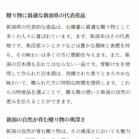
贈り物を通じて感じる新潟の自然と文化
新潟の恵みがもたらす心温まるひととき
贈り物に最適な新潟県の代表産品
お歳暮が伝える新潟の風土の美しさ
新潟県の代表的な産品は、お歳暮に最適な贈り物として
新潟の豊かな自然が育む贈り物の奥深さ
多くの人々に喜ばれています。まず、新潟米はその代表
心をつなぐ特別な贈り物の選び方
格です。魚沼産コシヒカリなどは豊かな風味と食感を持
ち、その味わいは多くの方に感動を与えます。また、新
潟の日本酒も忘れてはならない一品です。雪解け水を使
用して作られた日本酒は、洗練された香りとまろやかな
味わいで、贈られた方に特別な時間を提供します。これ
らの特産品を選ぶことで、贈る側の想いと新潟の自然の
恵みを伝えることができます。
新潟の自然が育む贈り物の奥深さ
新潟の自然が育む贈り物は、その奥深さにおいても魅力