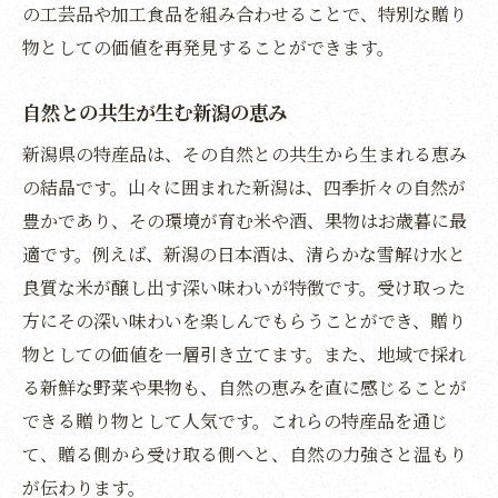
の工芸品や加工食品を組み合わせることで、特別な贈り
地元の素材を活かした逸品の紹介
物としての価値を再発見することができます。
新潟の味を届ける手作り食品
心に残る贈り物とは何なのか
自然との共生が生む新潟の恵み
お歳暮に最適新潟の特産品とその選び方
新潟県の特産品は、その自然との共生から生まれる恵み
新潟の特産品が持つ贈り物としての魅力
の結晶です。山々に囲まれた新潟は、四季折々の自然が
選び方に悩んだらこれ！お歳暮に最適な特
豊かであり、その環境が育む米や酒、果物はお歳暮に最
産品
適です。例えば、新潟の日本酒は、清らかな雪解け水と
新潟の特産品で感謝を伝える贈り物選び
良質な米が醸し出す深い味わいが特徴です。受け取った
贈る相手に合わせた特産品の選び方
方にその深い味わいを楽しんでもらうことができ、贈り
新潟の魅力を詰め込んだお歳暮選び
物としての価値を一層引き立てます。また、地域で採れ
る新鮮な野菜や果物も、自然の恵みを直に感じることが
特産品が伝える新潟の豊かさ
できる贈り物として人気です。これらの特産品を通じ
新潟の恵みを贈る心をつなぐお歳暮
て、贈る側から受け取る側へと、自然の力強さと温もり
新潟の贈り物が繋ぐ心と心
が伝わります。