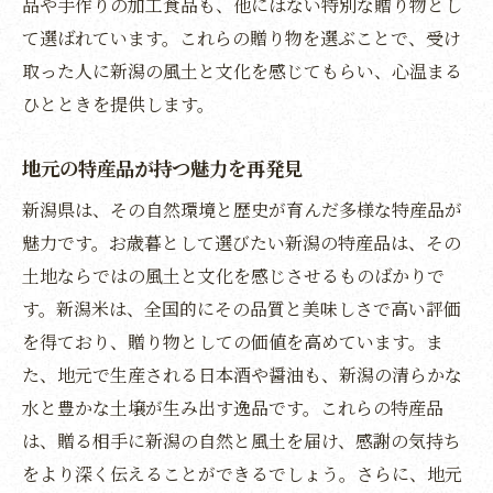
品や手作りの加工食品も、他にはない特別な贈り物とし
新潟の日本酒が持つ特別な魅力
て選ばれています。これらの贈り物を選ぶことで、受け
日本酒が繋ぐ贈る側の心と受け取る側の絆
取った人に新潟の風土と文化を感じてもらい、心温まる
地域の伝統工芸品が彩る特別なお歳暮
ひとときを提供します。
新潟の誇る伝統工芸品の魅力
地元の特産品が持つ魅力を再発見
工芸品が伝える新潟の文化と歴史
新潟県は、その自然環境と歴史が育んだ多様な特産品が
贈り物に最適な新潟の工芸品選び
魅力です。お歳暮として選びたい新潟の特産品は、その
新潟の職人技が詰まった一品
土地ならではの風土と文化を感じさせるものばかりで
伝統工芸品が彩る心温まる贈り物
す。新潟米は、全国的にその品質と美味しさで高い評価
地域の誇りを感じる新潟の工芸品
を得ており、贈り物としての価値を高めています。ま
新潟の手作り加工食品で心に残る贈り物
た、地元で生産される日本酒や醤油も、新潟の清らかな
市民が愛する新潟の加工食品
水と豊かな土壌が生み出す逸品です。これらの特産品
手作りの味わいが生む特別な贈り物
は、贈る相手に新潟の自然と風土を届け、感謝の気持ち
新潟の魅力を詰め込んだ加工食品選び
をより深く伝えることができるでしょう。さらに、地元