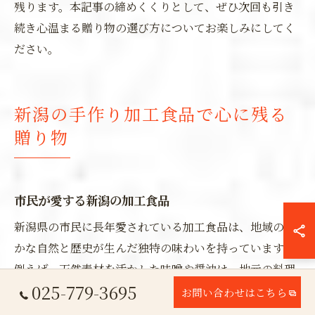
残ります。本記事の締めくくりとして、ぜひ次回も引き
続き心温まる贈り物の選び方についてお楽しみにしてく
ださい。
新潟の手作り加工食品で心に残る
贈り物
市民が愛する新潟の加工食品
新潟県の市民に長年愛されている加工食品は、地域の豊
かな自然と歴史が生んだ独特の味わいを持っています。
例えば、天然素材を活かした味噌や醤油は、地元の料理
025-779-3695
には欠かせない存在です。これらの伝統的な調味料は、
お問い合わせはこちら
新潟の風土と文化を体現し、その豊かな味わいは家庭の