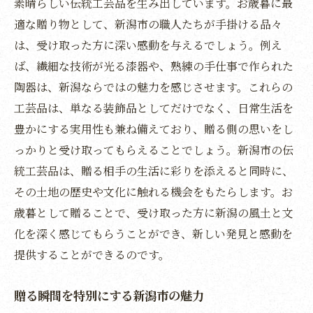
別に
素晴らしい伝統工芸品を生み出しています。お歳暮に最
適な贈り物として、新潟市の職人たちが手掛ける品々
新潟市の美味しさが詰まったお歳暮スイー
は、受け取った方に深い感動を与えるでしょう。例え
ツ
ば、繊細な技術が光る漆器や、熟練の手仕事で作られた
地元の素材を使った新潟市の特選スイーツ
陶器は、新潟ならではの魅力を感じさせます。これらの
新潟市の名店が贈る特別なスイーツ
工芸品は、単なる装飾品としてだけでなく、日常生活を
甘いひとときを届ける新潟市のスイーツ
豊かにする実用性も兼ね備えており、贈る側の思いをし
新潟市の風味豊かなスイーツギフト
っかりと受け取ってもらえることでしょう。新潟市の伝
スイーツで楽しむ新潟市のお歳暮の魅力
統工芸品は、贈る相手の生活に彩りを添えると同時に、
雪国の魅力が光る新潟市のお歳暮で心温まる冬
その土地の歴史や文化に触れる機会をもたらします。お
を
歳暮として贈ることで、受け取った方に新潟の風土と文
新潟市の冬を彩る特別なお歳暮
化を深く感じてもらうことができ、新しい発見と感動を
提供することができるのです。
雪国ならではの贈り物で冬を楽しむ
新潟市の冬の響きを贈るお歳暮
贈る瞬間を特別にする新潟市の魅力
雪と共に楽しむ新潟市のお歳暮の楽しみ方