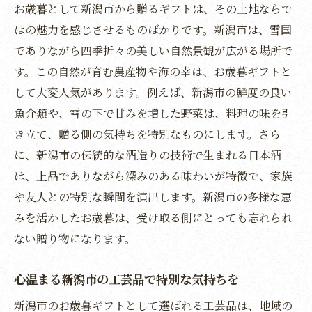
お歳暮として新潟市から贈るギフトは、その土地ならで
心温まる冬を届ける新潟市の贈り物
はの魅力を感じさせるものばかりです。新潟市は、雪国
雪国新潟の魅力を伝えるお歳暮ギフト
でありながら四季折々の美しい自然景観が広がる場所で
新潟市のお歳暮ギフトで大切な人へ特別な想い
す。この自然が育む農産物や海の幸は、お歳暮ギフトと
を届ける
して大変人気があります。例えば、新潟市の鮮度の良い
新潟市の心を込めた贈り物で大切な人に感
魚介類や、雪の下で甘みを増した野菜は、料理の味を引
謝を
き立て、贈る側の気持ちを特別なものにします。さら
特別な想いを伝える新潟市のお歳暮の選び
に、新潟市の伝統的な酒造りの技術で生まれる日本酒
方
は、上品でありながら深みのある味わいが特徴で、家族
新潟市のギフトで贈る心の温かさ
や友人との特別な瞬間を演出します。新潟市の多様な恵
みを活かしたお歳暮は、受け取る側にとっても忘れられ
大切な方への贈り物として選ぶ新潟市のお
ない贈り物になります。
歳暮
新潟市の魅力を詰め込んだ特別な贈り物
心温まる新潟市の工芸品で特別な気持ちを
新潟市のお歳暮で特別な瞬間を共有する
新潟市のお歳暮ギフトとして選ばれる工芸品は、地域の
地元の素材を活かした新潟市のお歳暮で感謝を