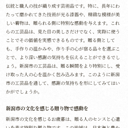
伝統と職人の技が織り成す芸術品です。特に、長年にわ
形に
たって磨かれてきた技術が光る漆器や、精緻な模様が美
新潟市の地元素材を贅沢に使った贈り物
しい着物は、贈られる側に特別な感動を与えます。これ
素材にこだわる新潟市の心温まるお歳暮
らの工芸品は、見た目の美しさだけでなく、実際に使う
自然の恵みを感じる新潟市のギフト
ことでその価値を実感できるものです。贈る側として
地域の誇りを伝える新潟市のお歳暮
も、手作りの温かみや、作り手の心が宿る品々を選ぶこ
地元の味を届ける新潟市の魅力
とで、より深い感謝の気持ちを伝えることができるでし
ょう。新潟市の工芸品は、贈る瞬間をより特別にし、受
素材の良さが光る新潟市のお歳暮の選び方
け取った人の心を温かく包み込みます。このように新潟
新潟市の魅力を詰め込んだお歳暮で冬の贈り物
市の工芸品を通して、感謝の気持ちを形にしてみてはい
を彩る
かがでしょうか。
新潟市の豊かさが詰まった贈り物の特集
冬にぴったりな新潟市の特選お歳暮
新潟市の文化を感じる贈り物で感動を
新潟市の心を贈る特別な冬のギフト
新潟市の文化を感じるお歳暮は、贈る人のセンスと心遣
贈り物で満たす新潟市の冬の魅力
いを表す特別な贈り物です。この地域は、日本海と豊か