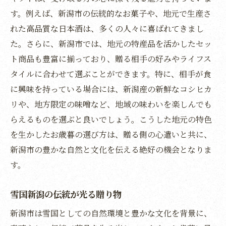
を
す。例えば、新潟市の伝統的なお菓子や、地元で生産さ
豊かな自然が育む新潟市の贈り物
れた高品質な日本酒は、多くの人々に喜ばれてきまし
た。さらに、新潟市では、地元の特産品を活かしたセッ
特産品で伝える新潟市の心
ト商品も豊富に揃っており、贈る相手の好みやライフス
お歳暮の選び方新潟市の伝統工芸品で心温まる
タイルに合わせて選ぶことができます。特に、相手が食
贈り物
に興味を持っている場合には、新潟産の新鮮なコシヒカ
新潟市の伝統が息づく工芸品の魅力
リや、地方限定の味噌など、地域の味わいを楽しんでも
心を込めた贈り物としての新潟市の工芸品
らえるものを選ぶと良いでしょう。こうした地元の特色
新潟市の職人技が光る特別なお歳暮
を生かしたお歳暮の選び方は、贈る側の心遣いと共に、
伝統工芸品で魅せる新潟市の心
新潟市の豊かな自然と文化を伝える絶好の機会となりま
新潟市の手仕事が光る贈り物の選び方
す。
文化を感じる新潟市の工芸品で温かい贈り
雪国新潟の伝統が光る贈り物
物を
新潟市の美味しいスイーツでお歳暮をもっと特
新潟市は雪国としての自然環境と豊かな文化を背景に、