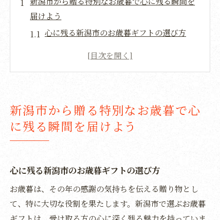
新潟市から贈る特別なお歳暮で心に残る瞬間を
届けよう
心に残る新潟市のお歳暮ギフトの選び方
雪国新潟の伝統が光る贈り物
贈る瞬間を特別にする新潟市の魅力
心温まる新潟市の工芸品で特別な気持ちを
新潟市の文化を感じる贈り物で感動を
新潟市から贈る特別なお歳暮で心
親しい方へ届ける新潟市の特別なお歳暮
に残る瞬間を届けよう
地元の恵みが詰まった新潟市のお歳暮で感謝を
伝える
地元の恵みを活かした新潟市の特産品
心に残る新潟市のお歳暮ギフトの選び方
新潟の味覚で贈るお歳暮の魅力
お歳暮は、その年の感謝の気持ちを伝える贈り物とし
新潟市ならではのお歳暮ギフトの楽しみ方
て、特に大切な役割を果たします。新潟市で選ぶお歳暮
地元の素材を使った贈り物で感謝の気持ち
ギフトは、受け取る方の心に深く残る魅力を持っていま