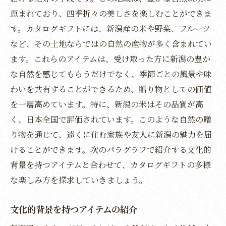
新潟米が育まれる自然環境
恵まれており、四季折々の美しさを楽しむことができま
す。カタログギフトには、新潟産の米や野菜、フルーツ
新潟米を通じた心温まる交流
など、その土地ならではの自然の産物が多く含まれてい
カタログギフトで楽しむ新潟の伝統工芸品の美
ます。これらのアイテムは、受け取った方に新潟の豊か
しさ
な自然を感じてもらうだけでなく、季節ごとの風景や味
伝統工芸の技術と歴史を探る
わいを共有することができるため、贈り物としての価値
職人技が光る新潟の工芸品
を一層高めています。特に、新潟の米はその品質が高
贈り物としての伝統工芸品の魅力
く、日本全国で評価されています。このような自然の贈
新潟の文化を彩る工芸品の数々
り物を通じて、遠くに住む家族や友人に新潟の魅力を届
地域に根ざした工芸品の選び方
けることができます。次のパラグラフで紹介する文化的
日常に彩りを添える伝統の美
背景を持つアイテムと合わせて、カタログギフトの多様
な楽しみ方を探求していきましょう。
日本海の恵みを味わう新潟の地酒カタログギフ
ト
文化的背景を持つアイテムの紹介
日本海の豊かさを映す地酒の魅力