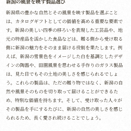
新潟の風景を映す製品選び
目的に合わせたカタログギフトの選択
新潟県の豊かな自然とその風景を映す製品を選ぶこと
人気のギフトアイテムとその特徴
は、カタログギフトとしての価値を高める重要な要素で
受取人の趣味に合わせた選び方
す。新潟の美しい四季の移ろいを表現した工芸品や、地
元の特産品を活かした食品などは、贈る側から受け取る
新潟の魅力を紹介するギフトの提案
側に新潟の魅力をそのまま届ける役割を果たします。例
贈り物としてのカタログギフトの利点
えば、新潟の雪景色をイメージした白を基調としたデザ
新潟の特産品を活かした選び方
インの陶器や、田園風景を思わせる手作りのガラス製品
心温まる新潟の魅力を伝えるカタログギフトの
は、見た目でもその土地の美しさを感じられるでしょ
力
う。これらの製品は、ただの贈り物ではなく、新潟の自
新潟の自然や文化を伝える方法
然や風景そのものを切り取って届けることができるた
贈り物としてのカタログギフトの意義
め、特別な価値を持ちます。そして、受け取った人々が
相手に感動を与えるギフト選び
その製品を手にするたびに、新潟の自然の美しさを感じ
られるため、長く愛され続けることでしょう。
地域の魅力を伝えるための工夫
新潟の特徴を活かしたプレゼンテーション