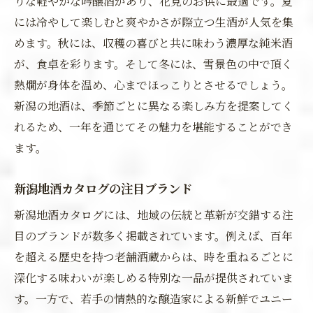
りな軽やかな吟醸酒があり、花見のお供に最適です。夏
には冷やして楽しむと爽やかさが際立つ生酒が人気を集
めます。秋には、収穫の喜びと共に味わう濃厚な純米酒
が、食卓を彩ります。そして冬には、雪景色の中で頂く
熱燗が身体を温め、心までほっこりとさせるでしょう。
新潟の地酒は、季節ごとに異なる楽しみ方を提案してく
れるため、一年を通じてその魅力を堪能することができ
ます。
新潟地酒カタログの注目ブランド
新潟地酒カタログには、地域の伝統と革新が交錯する注
目のブランドが数多く掲載されています。例えば、百年
を超える歴史を持つ老舗酒蔵からは、時を重ねるごとに
深化する味わいが楽しめる特別な一品が提供されていま
す。一方で、若手の情熱的な醸造家による新鮮でユニー