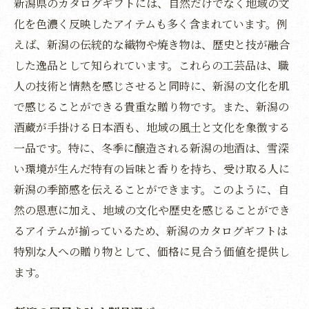
新潟県のカタログギフトには、自然だけでなく地域の文
新潟の酒蔵とその歴史
化を色濃く反映したアイテムも多く含まれています。例
地元食材と合わせたい地酒の選び方
えば、新潟の伝統的な織物や焼き物は、歴史と技が融合
季節ごとに楽しむ新潟の地酒
した逸品として知られています。これらの工芸品は、職
新潟地酒カタログの注目ブランド
人の技術と情熱を感じさせると同時に、新潟の文化を肌
贈り物としての地酒の特別感
で感じることができる貴重な贈り物です。また、新潟の
新潟の四季を感じるカタログギフトで特別な瞬
酒蔵が手掛ける日本酒も、地域の風土と文化を象徴する
間を
一品です。特に、冬季に醸造される新潟の地酒は、雪深
季節ごとの新潟の魅力を贈る
い環境が生んだ特有の旨味と香りを持ち、受け取る人に
新潟の季節感を伝えることができます。このように、自
四季折々の特産品を楽しむ
然の恩恵に加え、地域の文化や歴史を感じることができ
新潟の自然が育む季節の味覚
るアイテムが揃っているため、新潟のカタログギフトは
年間を通じて楽しむギフトの提案
特別な人への贈り物として、価格に見合う価値を提供し
季節感あふれる贈り物の選び方
ます。
四季の移ろいを堪能するアイテム
贈り物に最適な新潟カタログギフトの選び方