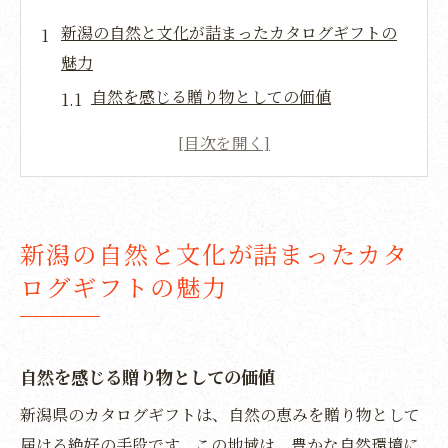
新潟の自然と文化が詰まったカタログギフトの
魅力
自然を感じる贈り物としての価値
文化的背景を持つアイテムの紹介
新潟の風景を映す製品選び
地元アーティストによる工芸品の魅力
地域社会とのつながりを感じるギフト
新潟の自然と文化が詰まったカタ
新潟の魅力を体感できる特別な商品
ログギフトの魅力
地元産の新潟米を贈り物に選ぶ特別な価値
新潟米が選ばれる理由
地域の風味を楽しむ食体験
自然を感じる贈り物としての価値
贈り物に最適な新潟米の種類
新潟県のカタログギフトは、自然の恵みを贈り物として
米作りの伝統と技術を知る
届ける絶好の手段です。この地域は、豊かな自然環境に