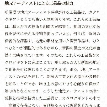
地元アーティストによる工芸品の魅力
心に残る贈り物の選び方
新潟県の地元アーティストが手がける工芸品は、カタロ
価格を超える価値新潟カタログギフトで贈る体
グギフトとしても高い人気を誇ります。これらの工芸品
験
は、職人たちの技術と創造力が結集し、地域の文化や伝
価格以上の驚きを与えるギフト
統を現代に伝える役割を担っています。例えば、新潟の
新潟の体験型ギフトの魅力
伝統的な漆器や、地元の素材を用いた陶芸作品は、ひと
特別な体験を提供するアイテム
つひとつが個性的でありながら、新潟の風土や文化が色
ギフト選びの基準となる価格と価値
濃く反映されています。そのため、これらの工芸品をカ
新潟を訪れるキッカケを作る贈り物
タログギフトに選ぶことで、受け取った人は新潟の地元
文化を身近に感じることができます。また、地元アーテ
新潟カタログギフトの可能性
ィストの作品を通じて、新潟の工芸文化の深さや多様性
を知ることができ、贈り主の思いやりや心配りが伝わる
贈り物となるのです。こうした地元アーティストの持つ
感性と技術が結実した工芸品は、カタログギフトの中で
一際輝く存在となり、受け取る人々に感動をもたらしま