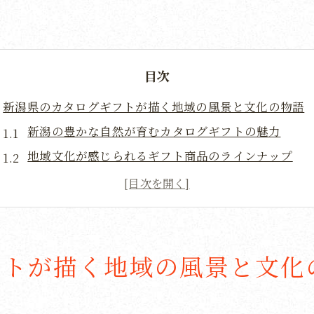
目次
新潟県のカタログギフトが描く地域の風景と文化の物語
新潟の豊かな自然が育むカタログギフトの魅力
地域文化が感じられるギフト商品のラインナップ
四季折々の美しさを伝える贈り物の選び方
新潟の伝統が息づくカタログギフトの背景
地域資源を活かした特別なカタログギフトの提案
新潟県が誇る文化と風景を伝えるギフトの価値
フトが描く地域の風景と文化
地域の魅力を詰め込んだ新潟のカタログギフトの選び方
選ぶ楽しさを提供する多彩な商品群