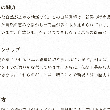
新潟の季節感を活かしたギフトの選択肢
トの魅力
地元の特産品を選ぶ際のポイント
かな自然が広がる地域です。この自然環境は、新潟の特産
受取人が喜ぶ贈り物の選び方
した自然の恵みを活かした商品が多く取り揃えられており
新潟の魅力を最大限に伝えるカタログギフトの工夫
ています。自然の風味をそのまま楽しめるこれらの商品は
地域の個性を感じられる商品選びのコツ
カタログギフトを通じて新潟の自然と文化を感じる方法
インナップ
自然の恵みを体感できる商品紹介
史を感じさせる商品も豊富に取り扱われています。例えば
文化体験を提供する特別なギフトの提案
材を用いた逸品を提供しています。さらに、伝統工芸品も
新潟の魅力を五感で味わう贈り物
できます。これらのギフトは、贈ることで新潟の深い歴史
季節を感じるカタログギフトの選定ポイント
地域の風景を思い起こさせるギフトの選び方
び方
新潟の土地と人を感じるカタログギフトの魅力
新潟の伝統工芸品とカタログギフトが生み出す特別な贈
る魅力を持つ商品が揃っており、受け取る人に四季折々の