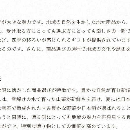
季節ごとの魅力を伝えるギフトの選択肢
新潟の美しい季節を贈る楽しみ方
群が大きな魅力です。地域の自然を生かした地元産品から
新潟のカタログギフトが贈る特別な体験とその価値
は、受け取る方にとっても選ぶ方にとっても楽しさの一部
受取人に喜ばれる体験型ギフトの魅力
など、四季の移ろいが感じられるギフトが提供されていま
新潟の魅力を五感で味わう贈り物提案
なるのです。さらに、商品選びの過程で地域の文化や歴史
心に残る特別な体験を提供するギフト
地域のストーリーを感じる体験型ギフトの選び方
新潟の自然と文化を体験できるギフトの選定
肢
贈り物としての体験がもたらす価値
大限に活かした商品選びが特徴です。豊かな自然が育む新
には、雪解けの水で育った山菜が新鮮さを届け、夏には日
は雪室で熟成された甘み豊かな野菜や日本酒が選ばれるこ
らうと同時に、贈る側にとっても地域の魅力を再発見する
とができ、特別な贈り物としての価値を高めています。