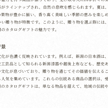
職人の技が光る新潟の工芸品紹介
茶がラインナップされ、自然の息吹を感じられます。夏は
の果物が豊かに揃い、香り高く美味しい季節の恵みを楽し
工芸品がもたらす贈り物の特別感
かい贈り物が特徴です。このように、贈り物を選ぶ際には
伝統と現代が融合するカタログギフトの魅力
潟のカタログギフトの魅力です。
新潟の歴史を感じる工芸品の選び方
地域文化を伝えるギフトとしての工芸品
背景
新潟の工芸品が彩る特別な贈り物の提案
文化が色濃く反映されています。例えば、新潟の日本酒は
新潟の米と日本酒がカタログギフトで奏でる贅沢なひと
統工芸品として知られる新潟漆器や越後上布なども、歴史
新潟米の美味しさを伝えるギフトの魅力
や文化が息づいており、贈り物を通じてその価値を伝える
地元の酒蔵が手掛ける日本酒の紹介
も人気を集めています。これらの伝統ある商品の選択は、
贅沢な時間を演出するカタログギフトの選び方
潟のカタログギフトは、単なる物品を超えて、地域の伝統
新潟の食文化を体感できる贈り物
米と日本酒が織りなす地域の味わい
新潟の豊かな食材を楽しむためのギフト提案