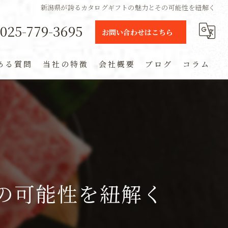
新潟県が誇るカタログギフトの魅力とその可能性を紐解く
025-779-3695
お問い合わせはこちら
ある質問
当社の特徴
会社概要
ブログ
コラム
ギフト
定期便
通販
米
の可能性を紐解く
お土産