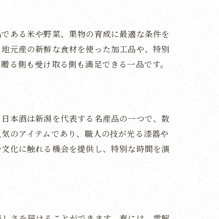
品である米や野菜、果物の育成に最適な条件を
、地元産の新鮮な食材を使った加工品や、特別
、贈る側も受け取る側も満足できる一品です。
、日本酒は新潟を代表する名産品の一つで、数
人気のアイテムであり、職人の技が光る漆器や
や文化に触れる機会を提供し、特別な時間を演
り物
美しさを届けることができます。春には、雪解