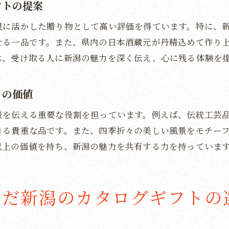
フトの提案
地域の個性が光る新潟県のカタログギフトの可能性
限に活かした贈り物として高い評価を得ています。特に、
地域の特色を活かしたギフト開発の秘訣
せる一品です。また、県内の日本酒蔵元が丹精込めて作り
新潟の未来を見据えたカタログギフトの展望
は、受け取る人に新潟の魅力を深く伝え、心に残る体験を
地域ブランドとしてのカタログギフトの役割
地域資源の活用で広がるギフトの可能性
トの価値
新潟の個性を発信するためのギフト戦略
景を伝える重要な役割を担っています。例えば、伝統工芸
地域活性化につながるカタログギフトの魅力
きる貴重な品です。また、四季折々の美しい風景をモチー
カタログギフトで新潟の季節の移ろいを贈る喜び
以上の価値を持ち、新潟の魅力を共有する力を持っていま
四季の風物詩を感じるギフトの選び方
季節感を大切にした商品ラインナップ
んだ新潟のカタログギフトの
新潟の季節を楽しむための贈り物
自然の変化に合わせたカタログギフト提案