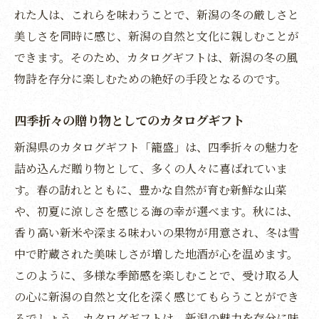
れた人は、これらを味わうことで、新潟の冬の厳しさと
心に残る体験を贈る新潟のカタログギフトの魅
美しさを同時に感じ、新潟の自然と文化に親しむことが
力
できます。そのため、カタログギフトは、新潟の冬の風
受け取る人の心に響く贈り物
物詩を存分に楽しむための絶好の手段となるのです。
新潟ならではの体験をプレゼント
贈り物が生む感動的な瞬間
四季折々の贈り物としてのカタログギフト
記憶に残る新潟の特別な贈り物
新潟県のカタログギフト「籠盛」は、四季折々の魅力を
心に残る贈り物の選び方
詰め込んだ贈り物として、多くの人々に喜ばれていま
新潟の魅力を心に刻むカタログギフト
す。春の訪れとともに、豊かな自然が育む新鮮な山菜
や、初夏に涼しさを感じる海の幸が選べます。秋には、
香り高い新米や深まる味わいの果物が用意され、冬は雪
中で貯蔵された美味しさが増した地酒が心を温めます。
このように、多様な季節感を楽しむことで、受け取る人
の心に新潟の自然と文化を深く感じてもらうことができ
るでしょう。カタログギフトは、新潟の魅力を存分に味