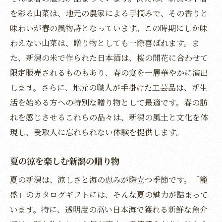
ト
を彩る山菜は、地元の農家による手摘みで、その香りと
味わいが春の風物詩となっています。この時期にしか味
地域の誇りを伝える一品として
わえない山菜は、贈り物としても一際喜ばれます。ま
職人の技と自然の恵みを楽しむカタログギフト
た、新潟の米で作られた日本酒は、桜の開花に合わせて
新潟職人の技術が光る逸品
限定販売されるものもあり、春の宴を一層華やかに演出
自然の恵みを活かした新潟の贈り物
します。さらに、地元の職人が手掛けた工芸品は、新生
素材の良さを引き出す職人の技
活を始める方への特別な贈り物として最適です。春の訪
環境に優しい新潟の製品選び
れを感じさせるこれらの品々は、新潟の風土と文化を体
職人の情熱が詰まったカタログギフト
現し、受取人に忘れられない体験を提供します。
自然と調和した特別な体験を提供
夏の涼を楽しむ新潟の贈り物
贈り物としての価値を高める新潟のカタログギ
フト
夏の新潟は、涼しさと海の恵みが際立つ季節です。「籠
盛」のカタログギフトには、そんな夏の魅力が詰まって
受け取る人の心を掴む新潟の贈り物
います。特に、透明度の高い日本海で獲れる新鮮な魚介
贈り手の思いを伝えるカタログギフト