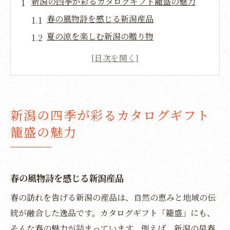
新潟の四季が彩るカタログギフト籠盛の魅力
春の風物詩を感じる新潟産品
夏の涼を楽しむ新潟の贈り物
秋の味覚を堪能するカタログギフト
冬の暖を届ける新潟の特産品
四季折々の贈り物としてのカタログギフト
新潟の自然と季節感を詰め込んだ贈り物
新潟の四季が彩るカタログギフト
地域の伝統と美が詰まったカタログギフトの秘
籠盛の魅力
密
新潟の伝統工芸品の魅力
地域の歴史を感じる美しい贈り物
春の風物詩を感じる新潟産品
職人技が光る新潟の手仕事
春の訪れを告げる新潟の産品は、自然の恵みと地域の伝
新潟の美を象徴する選りすぐりの品
統が融合した逸品です。カタログギフト「籠盛」にも、
伝統と現代を融合した特別なカタログギフ
そんな春の魅力が詰まっています。例えば、新潟の早春