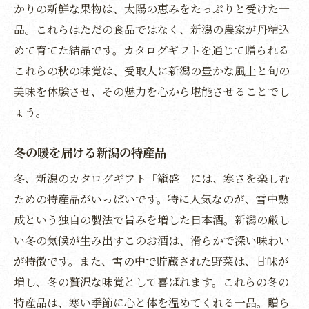
新潟の多彩な選択肢を楽しむ
かりの新鮮な果物は、太陽の恵みをたっぷりと受けた一
贈り手も受け取る側も喜ぶ工夫
品。これらはただの食品ではなく、新潟の農家が丹精込
選ぶ楽しさが広がる新潟のギフト
めて育てた結晶です。カタログギフトを通じて贈られる
これらの秋の味覚は、受取人に新潟の豊かな風土と旬の
新潟の魅力を発見する選び方
美味を体験させ、その魅力を心から堪能させることでし
選択肢が豊富なカタログギフトの楽しみ
ょう。
受け取る人に合わせた新潟の品選び
新潟の自然と文化を伝える特別なカタログギフ
冬の暖を届ける新潟の特産品
ト
冬、新潟のカタログギフト「籠盛」には、寒さを楽しむ
新潟の自然美を感じる贈り物
ための特産品がいっぱいです。特に人気なのが、雪中熟
文化が息づく特別な体験を提供
成という独自の製法で旨みを増した日本酒。新潟の厳し
地域の魅力を伝える新潟のカタログギフト
い冬の気候が生み出すこのお酒は、滑らかで深い味わい
自然と文化を融合した選りすぐりの品
が特徴です。また、雪の中で貯蔵された野菜は、甘味が
新潟の文化を感じる選び抜かれた贈り物
増し、冬の贅沢な味覚として喜ばれます。これらの冬の
特産品は、寒い季節に心と体を温めてくれる一品。贈ら
地元の自然や文化を楽しむカタログギフト