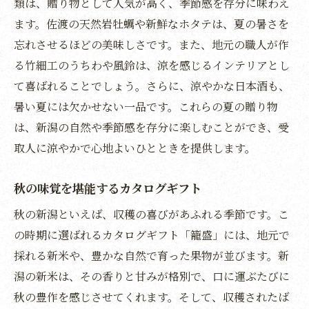
類は、贈り物として人気が高く、季節感を存分に味わえ
新潟ならではの価値を届ける
ます。佐渡の天然岩牡蠣や新鮮なホタテは、夏の暑さを
贈り物の選択がもたらす喜び
忘れさせるほどの美味しさです。また、地元の職人が作
特別な贈り物としての新潟カタログギフト
る竹細工のうちわや風鈴は、涼を感じるインテリアとし
贈り物が生む新潟の魅力的な体験
て喜ばれることでしょう。さらに、涼やかな日本酒も、
地元愛が詰まったカタログギフトで新潟を旅す
暑い夏には欠かせない一品です。これらの夏の贈り物
る
は、新潟の自然や季節感を存分に楽しむことができ、受
新潟の名所を感じる贈り物
取人に涼やかで心地よいひとときを提供します。
地元の味覚と文化を体験
秋の味覚を堪能するカタログギフト
新潟の風景が広がるギフト
秋の新潟といえば、収穫の喜びがあふれる季節です。こ
地域愛あふれる選りすぐりの品
の時期に選ばれるカタログギフト「籠盛」には、地元で
新潟旅行気分を味わえる贈り物
採れる新米や、豊かな自然で育った果物が並びます。新
地域を旅する気分で選ぶカタログギフト
潟の新米は、その香りと甘みが格別で、口に運ぶたびに
選ぶ楽しさを提供するカタログギフトの工夫
秋の豊作を感じさせてくれます。そして、収穫されたば