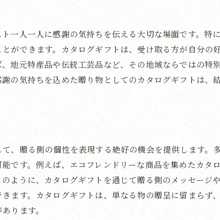
カタログギフトの多様性を活用する
受け取る側の期待を超えるギフト選び
スト一人一人に感謝の気持ちを伝える大切な場面です。特
地域の特産品を取り入れる利点
ことができます。カタログギフトは、受け取る方が自分の
カタログギフトのパーソナライズ方法
ば、地元特産品や伝統工芸品など、その地域ならではの特
心に残るためのギフトの選定基準
感謝の気持ちを込めた贈り物としてのカタログギフトは、
カタログギフトが結婚式を華やかに彩る理由
多様な選択肢がもたらす感動
ゲストのライフスタイルに合うギフト
カタログギフトの豊富なラインナップ
して、贈る側の個性を表現する絶好の機会を提供します。
贈る側にも嬉しいギフトの魅力
可能です。例えば、エコフレンドリーな商品を集めたカタ
このように、カタログギフトを通じて贈る側のメッセージ
自分らしさを演出するギフト選び
できます。カタログギフトは、単なる物の贈呈に留まらず
記憶に残るエレガントな演出
があります。
結婚式エンドロールを飾るカタログギフトの魅力