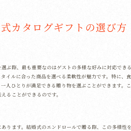
感謝の気持ちを表すアイテム選び
特別な一日を締めくくるギフト選び
カタログギフトで結婚式のエンドロールをさらに特別
婚式カタログギフトの選び方
エンドロールに花を添えるギフト選び
特別な思い出作りのためのアイデア
カタログギフトで演出する特別な瞬間
ゲストにとって忘れられない体験を提供
を選ぶ際、最も重要なのはゲストの多様な好みに対応でき
カタログギフトで彩るエンドロールの魅力
スタイルに合った商品を選べる柔軟性が魅力です。特に、
結婚式の終わりを華やかに飾るアイテム
ト一人ひとりが満足できる贈り物を選ぶことができます。
伝えることができるのです。
にあります。結婚式のエンドロールで贈る際、この多様性