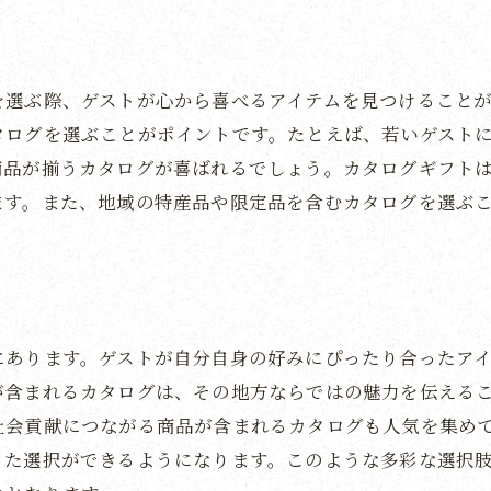
視覚的なインパクトを与えるギフト
ゲストとの絆を深めるアイテム選び
を選ぶ際、ゲストが心から喜べるアイテムを見つけることが
特別な一日の思い出を共有する方法
タログを選ぶことがポイントです。たとえば、若いゲスト
カタログギフトで伝える感謝の形
商品が揃うカタログが喜ばれるでしょう。カタログギフト
特別な日を記念する永続的なアイテム
ます。また、地域の特産品や限定品を含むカタログを選ぶ
ゲストにとっての特別な体験を提供する
カタログギフトで感動を演出する結婚式のエンドロー
感動を呼ぶギフトの選び方
エンドロールにふさわしいアイテム選び
にあります。ゲストが自分自身の好みにぴったり合ったア
カタログギフトが作る特別な瞬間
が含まれるカタログは、その地方ならではの魅力を伝える
ゲストに驚きを与えるギフトの力
社会貢献につながる商品が含まれるカタログも人気を集め
感動を生む演出の工夫
った選択ができるようになります。このような多彩な選択
ゲストの心をつかむギフト選び