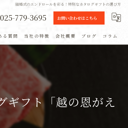
結婚式のエンドロールを彩る！特別なカタログギフトの選び方
025-779-3695
お問い合わせはこちら
ある質問
当社の特徴
会社概要
ブログ
コラム
ギフト
定期便
通販
グギフト「越の恩がえ
米
お土産