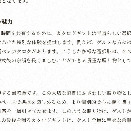
会となります。
ゲストへの感謝をカタログギフトで伝える結婚式の提
感謝の気持ちを込めたギフトの選び方
の魅力
カタログギフトで表現する感謝の形
な時間を共有するために、カタログギフトは素晴らしい選
贈る側の思いを伝えるアイテム
合わせた特別な体験を提供します。例えば、グルメな方に
ゲストに喜ばれるギフトの選定
選べるカタログがあります。こうした多様な選択肢は、ゲ
婚式後の余韻を長く楽しむことができる貴重な贈り物とし
感謝のメッセージを込める方法
心に響くギフトの選び方
物
結婚式の締めくくりに最適なカタログギフトの選び方
エンドロールにぴったりのギフト特集
現する最終章です。この大切な瞬間にふさわしい贈り物と
のペースで選択を楽しめるため、より個別的で心に響く贈
締めくくりにふさわしいギフト選び
別感を一層引き立たせます。このような贈り物は、ゲスト
ゲストに喜ばれるカタログギフトの特徴
式の最後を飾るカタログギフトは、ゲスト全員に幸せな余
結婚式を締めくくる華やかな演出