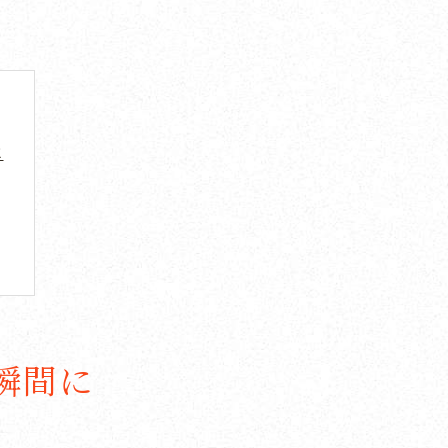
に
瞬間に