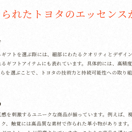
ことで体感するトヨタの革新性
められたトヨタのエッセンス
タの価値を贈り物に変える方法
間を演出するトヨタコラボのカタログギフトが叶える夢
タギフトが叶える贈り手の願い
方
ログギフトで広がるトヨタとの夢の世界
タのアイテムが実現する特別な瞬間
るギフトを選ぶ際には、細部にわたるクオリティとデザイ
れるギフトアイテムにも表れています。具体的には、高精
形にするトヨタとのコラボレーション
れらを選ぶことで、トヨタの技術力と持続可能性への取り
物が叶えるトヨタとの素敵な時間
タの商品で夢を演出するギフトの魅力
品
五感を刺激するユニークな商品が揃っています。例えば、
ック、触覚には高品質な素材で作られた革小物があります