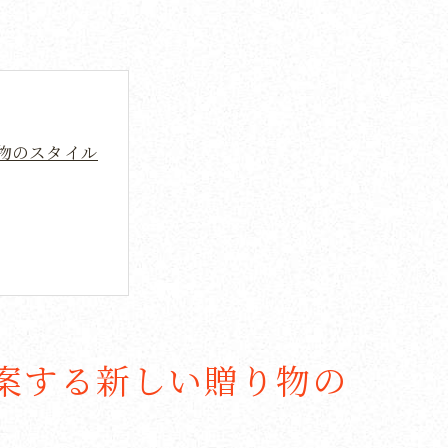
物のスタイル
案する新しい贈り物の
体験