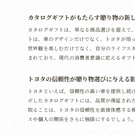
贈る瞬間
カタログギフトがもたらす贈り物の新
トヨ
カタログギフトは、単なる商品選びを超えて
贈り
トは、車のデザインだけでなく、トヨタが培
トヨ
世界観を楽しむだけでなく、自分のライフス
贈り
まれており、現代の消費者意識に応えるギフ
特別
トヨ
トヨタの信頼性が贈り物選びに与える
カタログ
トヨタといえば、信頼性の高い車を提供し続
トヨ
ボしたカタログギフトには、品質が保証され
贈り
取ることは、トヨタの信頼性を直接体感する
トヨ
スや個人の関係をさらに強固にするでしょう
トヨ