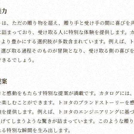
タの特別なギフトで感謝を伝える
魅力
ログギフトで感謝の気持ちを深める
トは、ただの贈り物を超え、贈り手と受け手の間に喜びを
タの魅力を活かした感謝の表現
に詰まっており、受け取る人に特別な体験を提供します。
を込めた贈り物がもたらす心温まる効果
をより豊かにする選択肢が多数含まれています。例えば、
手と受け取り手を結ぶ感謝の架け橋
、選び取る過程そのものが冒険となり、受け取る側の喜び
できるでしょう。
の気持ちを豊かにするトヨタのアイテム
の特別な時間を提供するカタログギフトの選び方と楽しみ
提案
瞬間を特別に演出するトヨタアイテム
タギフトを選ぶポイントとコツ
きと感動をもたらす特別な提案が満載です。カタログには
ログギフトの中から最適なトヨタ商品を見つける
を楽しむことができます。トヨタのブランドストーリーを
験を提供します。例えば、トヨタのエンジニアリングに基
物としてのトヨタアイテムの活用方法
上げてしまうような驚きが詰まっています。このような贈
タ商品で体験する特別な時間の過ごし方
れる特別な瞬間を生み出します。
で楽しいトヨタとのコラボギフト