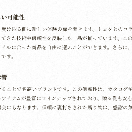
から始まるトヨタコラボのカタログギフトが作る新しい物
しい可能性
タと共に贈る新しい物語の始まり
、受け取る側に新しい体験の扉を開きます。トヨタとのコ
物が紡ぐトヨタとの特別なストーリー
ってきた技術や信頼性を反映した一品が揃っています。こ
タコラボギフトが生み出す感動の瞬間
タイルに合った商品を自由に選ぶことができます。さらに
物がつなぐ人々の心とトヨタの絆
トです。
な物語を彩るトヨタアイテムの魅力
タの特別な時間がもたらす新しい出会い
影響
ギフトで体感するトヨタの魅力とその贈る価値
けることで名高いブランドです。この信頼性は、カタログ
タの魅力を体感する贈り物のメリット
たアイテムが豊富にラインナップされており、贈る側も安
物としてのトヨタの価値を考える
機会にもなります。信頼に裏打ちされた贈り物は、感謝の
タギフトがもたらす贅沢な体験
。
タの魅力を最大限に活かした贈り物