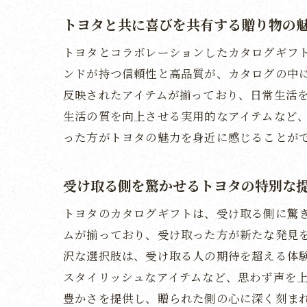
トヨ
トヨタと共に喜びを共有する贈り物の
カタ
トヨタとコラボレーションしたカタログギフ
トヨ
ンドが持つ信頼性と高品質が、カタログの中
感謝
反映されたアイテムが揃っており、日常生活
贈り
生活の質を向上させる実用的なアイテムなど
った方がトヨタの魅力を身近に感じることが
感謝
トヨタと
受け取る側を驚かせるトヨタの特別な
贈る
トヨ
トヨタのカタログギフトは、受け取る側に驚
カタ
ムが揃っており、受け取った方が新たな発見
沢な選択肢は、受け取る人の期待を超える体
贈り
スタイリッシュなアイテムなど、思わず声を
トヨ
豊かさを提供し、贈られた側の心に深く刻ま
選ん