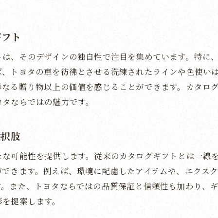
取る人の五感を刺激するトヨタ商品
タのエッセンスが詰まった魅力的なアイテム
ギフト
タならではの特別体験を贈る方法
トは、そのデザインの独自性で注目を集めています。特に
が広がるトヨタとのコラボ商品
ば、トヨタの車を彷彿とさせる洗練されたラインや色使い
タのブランド価値を贈り物に反映する
単なる贈り物以上の価値を感じることができます。カタロ
人の心に響くトヨタならではの上質なアイテムの魅力
ヨタならではの魅力です。
タのクラフトマンシップを感じるアイテム
な素材で作られたトヨタの贈り物
選択肢
タのアイテムが贈る心温まる瞬間
たな可能性を提供します。従来のカタログギフトとは一線
取る人の生活を彩るトヨタ商品
ができます。例えば、環境に配慮したアイテムや、エクス
タ商品がもたらす持続可能な満足感
す。また、トヨタならではの品質保証と信頼性も加わり、
なアイテムが生み出す贈り物の喜び
形を提案します。
ギフトを通じて感謝の気持ちを伝える効果的な方法