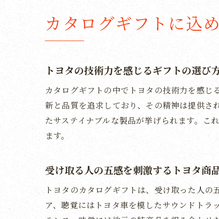
贈る
カタログギフトに込
トヨ
特別な瞬
トヨ
トヨタの技術力を感じるギフトの選び
カタ
トヨ
カタログギフトの中でトヨタの技術力を感じ
新と品質を追求しており、その精神は提供さ
夢を
たサステイナブルな製品が挙げられます。こ
贈り
ます。
トヨ
受け取る人の五感を刺激するトヨタ商
トヨタのカタログギフトは、受け取った人の
ア、聴覚にはトヨタ車を模したサウンドトラ