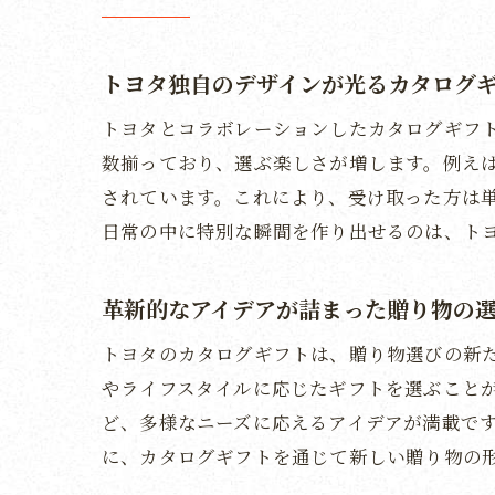
受け
トヨ
トヨタ独自のデザインが光るカタログ
トヨ
トヨタとコラボレーションしたカタログギフ
感動
数揃っており、選ぶ楽しさが増します。例え
トヨ
されています。これにより、受け取った方は
受け取る
日常の中に特別な瞬間を作り出せるのは、ト
トヨ
上質
革新的なアイデアが詰まった贈り物の
トヨ
トヨタのカタログギフトは、贈り物選びの新
受け
やライフスタイルに応じたギフトを選ぶこと
トヨ
ど、多様なニーズに応えるアイデアが満載で
上質
に、カタログギフトを通じて新しい贈り物の
カタログ