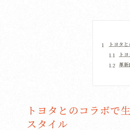
トヨタと
トヨ
革新
トヨ
受け
カタ
トヨ
トヨタとのコラボで
カタログ
スタイル
トヨ