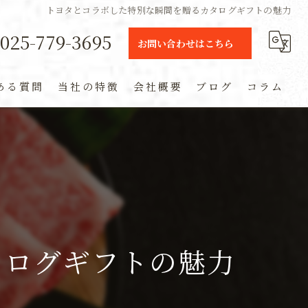
トヨタとコラボした特別な瞬間を贈るカタログギフトの魅力
025-779-3695
お問い合わせはこちら
ある質問
当社の特徴
会社概要
ブログ
コラム
ギフト
定期便
通販
米
タログギフトの魅力
お土産