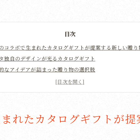
目次
のコラボで生まれたカタログギフトが提案する新しい贈り
タ独自のデザインが光るカタログギフト
的なアイデアが詰まった贈り物の選択肢
タと共に喜びを共有する贈り物の魅力
取る側を驚かせるトヨタの特別な提案
ログギフトがもたらす贈り物の新しい可能性
タの信頼性が贈り物選びに与える影響
生まれたカタログギフトが提
ギフトに込められたトヨタのエッセンスがもたらす特別な
タの技術力を感じるギフトの選び方