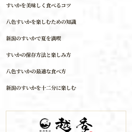
すいかを美味しく食べるコツ
八色すいかを楽しむための知識
新潟のすいかで夏を満喫
すいかの保存方法と楽しみ方
八色すいかの最適な食べ方
新潟のすいかを十二分に楽しむ