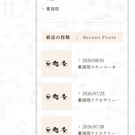
業務用
最近の投稿
Recent Posts
2026/08/01
業務用スチーマーオーブンで調理効率と品質が両立できる導入メリットと活用術
2026/07/25
業務用アクセサリーを新潟県上越市で事業化するための仕入れ先と制作体験ガイド
2026/07/18
業務用アイスクリームフリーザー導入でカフェ・飲食店が利益を生む選び方とコスト戦略