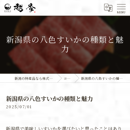
新潟県の八色すいかの種類と魅
力
新潟の特産品なら株式会社越季
コラム
新潟県の八色すいかの種類と魅力
新潟県の八色すいかの種類と魅力
2025/07/01
新潟県で美味しいすいかを選びたいと思ったことはあり