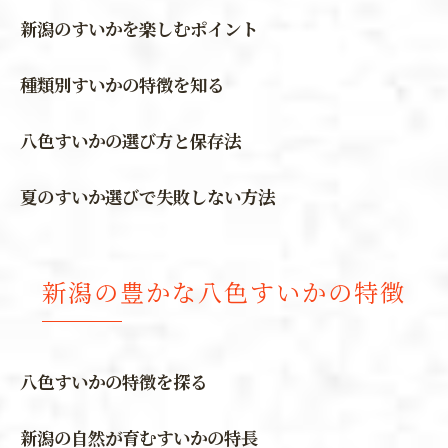
すいかの保存方法と楽しみ方
新潟のすいかを楽しむポイント
八色すいかの最適な食べ方
新潟のすいかを十二分に楽しむ
種類別すいかの特徴を知る
八色すいかの選び方と保存法
夏のすいか選びで失敗しない方法
新潟の豊かな八色すいかの特徴
八色すいかの特徴を探る
新潟の自然が育むすいかの特長