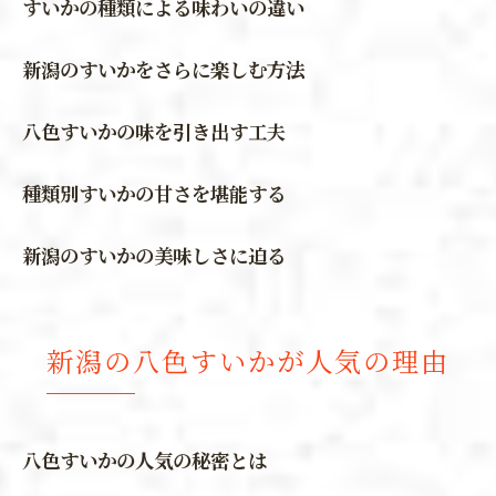
すいかの種類による味わいの違い
新潟のすいかをさらに楽しむ方法
八色すいかの味を引き出す工夫
種類別すいかの甘さを堪能する
新潟のすいかの美味しさに迫る
新潟の八色すいかが人気の理由
八色すいかの人気の秘密とは