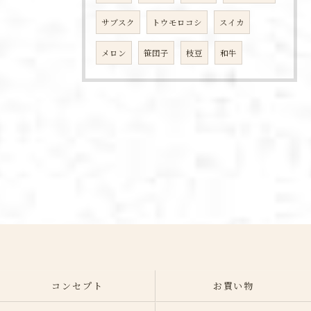
サブスク
トウモロコシ
スイカ
メロン
笹団子
枝豆
和牛
コンセプト
お買い物