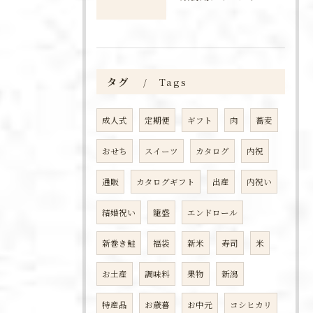
タグ
Tags
成人式
定期便
ギフト
肉
蕎麦
おせち
スイーツ
カタログ
内祝
通販
カタログギフト
出産
内祝い
結婚祝い
籠盛
エンドロール
新巻き鮭
福袋
新米
寿司
米
お土産
調味料
果物
新潟
特産品
お歳暮
お中元
コシヒカリ