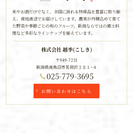
米やお酒だけでなく、全国に誇れる特産品を豊富に取り揃
え、産地直送でお届けしています。農家が丹精込めて育て
た野菜や季節ごとの旬のフルーツ、新潟ならではの郷土料
理など多彩なラインナップを揃えています。
株式会社 越季(こしき)
〒949-7231
新潟県南魚沼市茗荷沢３８１−４
025-779-3695
お問い合わせはこちら