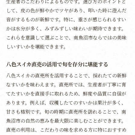
生産者のこだわりによるものです。選び方のポイントと
レビューで高評価の直売所すいかを満喫
して、皮の色が鮮やかでツヤがあり、叩いた時に澄んだ
贈答用にも嬉しい直売所のすいか選び方
音がするものが新鮮です。特に、重さが感じられるすい
すいか直売所で知る旬の味わいと特徴解説
かは水分が多く、みずみずしい味わいが期待できます。
八色スイカの特徴とおすすめ食べ方紹介
これらを意識して選ぶことで、南魚沼市ならではの美味
しいすいかを堪能できます。
八色スイカの甘さとシャリ感の秘密に迫る
黄色い八色スイカの味わいと楽しみ方解説
八色スイカ直売の活用で旬を存分に堪能する
八色スイカを活かした美味しい食べ方提案
八色スイカの直売所を活用することで、採れたての新鮮
口コミで話題の八色スイカの特徴まとめ
なすいかを味わえます。直売所では、生産者が丁寧に育
八色スイカの日持ちと保存ポイントを紹介
てたすいかを直接手に取れるため、鮮度や品質に自信が
おすすめアレンジで八色スイカを堪能する
あります。例えば、収穫したてのすいかは果汁が多く、
すいか狩り体験と保存方法を詳しく解説
甘さも格別です。旬の時期に直売所を訪れることで、南
すいか狩りの流れと楽しみ方を徹底ガイド
魚沼市の自然の恵みを最大限に楽しむことができます。
収穫後のすいかの保存方法と鮮度キープ術
直売の利用は、こだわりの味を求める方に特におすすめ