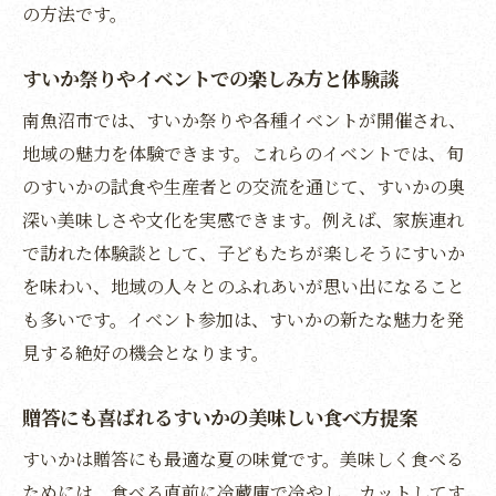
の方法です。
南魚沼市のすいか狩り体験の魅力を紹介
すいか狩りで選ぶコツと持ち帰りの注意点
すいか祭りやイベントでの楽しみ方と体験談
家族や友人と楽しむすいか狩りのポイント
南魚沼市では、すいか祭りや各種イベントが開催され、
狩り後のすいかを美味しく食べる工夫提案
地域の魅力を体験できます。これらのイベントでは、旬
贈答にも最適なすいかの選び方と保存術
のすいかの試食や生産者との交流を通じて、すいかの奥
贈答に喜ばれるすいかの見分け方と選び方
深い美味しさや文化を実感できます。例えば、家族連れ
すいかを贈る際に気をつける保存のポイン
で訪れた体験談として、子どもたちが楽しそうにすいか
ト
を味わい、地域の人々とのふれあいが思い出になること
実用的なすいか保存術で美味しさを長持ち
も多いです。イベント参加は、すいかの新たな魅力を発
贈答用すいかのおすすめカットと食べ方
見する絶好の機会となります。
通販利用時のすいか選びのポイント解説
贈答にも喜ばれるすいかの美味しい食べ方提案
贈る相手が喜ぶすいかの保存・活用法
すいかは贈答にも最適な夏の味覚です。美味しく食べる
レビューで話題のすいか食べ比べポイント
ためには、食べる直前に冷蔵庫で冷やし、カットしてす