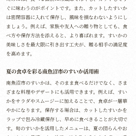
レビューで注目のすいかの味わい比較法
ぐに味わうのがポイントです。また、カットしたすいか
食感や甘さの違いを楽しむ食べ比べポイン
は密閉容器に入れて保存し、風味を損なわないようにし
ト
ましょう。例えば、家族や友人への贈り物としても、食
人気の八色スイカと他品種の特徴を解説
べ方や保存方法を添えると、より喜ばれます。すいかの
実際の口コミから学ぶ上手なすいか選び方
美味しさを最大限に引き出す工夫が、贈る相手の満足度
すいか食べ比べ時の保存方法と工夫提案
を高めます。
レビュー参考のすいか美味しい食べ方特集
夏の食卓を彩る南魚沼市のすいか活用術
すいかを家族で楽しむ実用的な食べ方提案
家族みんなで楽しむすいかの簡単アレンジ
南魚沼市のすいかは、そのまま食べるだけでなく、さま
ざまな料理やデザートにも活用できます。例えば、すい
すいかを使った夏のデザートレシピ紹介
かをサラダやスムージーに加えることで、食卓が一層華
子どもと一緒に楽しめるすいかの切り方工
やかになります。保存する場合は、カットしたすいかを
夫
ラップで包み冷蔵保存し、早めに食べきることが大切で
パーティーに最適なすいかの食べ方アイデ
す。旬のすいかを活用したメニューは、夏の団らんやお
ア