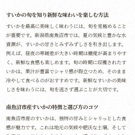
夏の食卓を彩る南魚沼市のすいか活用術
すいかの旬を知り新鮮な味わいを楽しむ方法
すいかを美味しく食べる保存のコツ解説
すいかを最高に美味しく味わうには、旬を見極めること
すいかの鮮度を保つ基本の保存方法を解説
が重要です。新潟県南魚沼市では、夏の気候と豊かな水
長持ちさせるすいかのカットと保存の工夫
資源が、すいかの甘さとみずみずしさを引き出します。
夏場におすすめのすいか冷やし方とポイン
例えば、昼夜の寒暖差が大きい時期は糖度が高まりやす
ト
く、新鮮な食感も楽しめます。旬の時期に収穫されたす
食感を損なわないための保存時の注意点
いかは、果汁が豊富でシャリ感が際立つため、そのまま
すいかの日持ちと美味しさを守るコツ紹介
冷やして食べるのがおすすめです。新鮮なすいかの美味
しさを味わうには、旬を逃さず選ぶことが大切です。
保存後も美味しいすいかの食べ方アイデア
南魚沼市のすいか直売で旬を満喫しよう
南魚沼市産すいかの特徴と選び方のコツ
すいか直売所で味わう新鮮な美味しさ体験
南魚沼市産のすいかは、独特の甘みとシャリっとした食
南魚沼市のすいか直売イベントの楽しみ方
感が魅力です。これは地元の気候や肥沃な土壌、そして
直売所で選ぶすいかのポイントと保存法