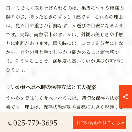
口コミでよく取り上げられるのは、果皮のツヤや模様の
鮮やかさ、持ったときのずっしり感です。これらの理由
は、見た目や重さが新鮮なすいか選びの目安になるため
です。実際、南魚沼市のすいかは、外観の美しさや手触
りに定評があります。購入時には、口コミを参考にしな
がら、自分の目と手でしっかり確かめることが大切で
す。そうすることで、満足度の高いすいか選びが可能に
なります。
すいか食べ比べ時の保存方法と工夫提案
すいかを美味しく食べ比べるには、適切な保存方法が重
要です。理由は、保存状態が味や食感に大きく影響する
からです。例えば、丸ごとなら風通しの良い涼しい場所
025-779-3695
お問い合わせはこちら
で、カット後はラップをして冷蔵庫で保存するのが基本