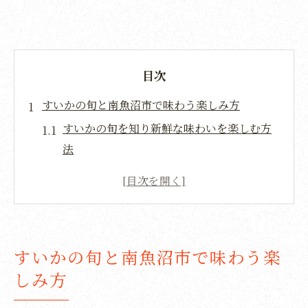
目次
すいかの旬と南魚沼市で味わう楽しみ方
すいかの旬を知り新鮮な味わいを楽しむ方
法
南魚沼市産すいかの特徴と選び方のコツ
八色スイカ直売の活用で旬を存分に堪能す
る
すいか祭りやイベントでの楽しみ方と体験
すいかの旬と南魚沼市で味わう楽
談
しみ方
贈答にも喜ばれるすいかの美味しい食べ方
提案