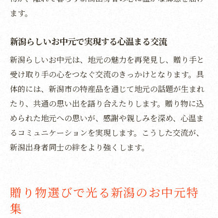
新潟のお中元で楽しむ夏の贈り物アイデア
ます。
関東で注目の新潟季節限定ギフトを紹介
新潟らしいお中元で実現する心温まる交流
新潟のおしゃれな贈答品がお中元に最適
新潟らしいお中元は、地元の魅力を再発見し、贈り手と
お中元で選ばれるおしゃれな新潟ギフト特
受け取り手の心をつなぐ交流のきっかけとなります。具
集
体的には、新潟市の特産品を通じて地元の話題が生まれ
見た目も華やかな新潟市のお中元を提案
たり、共通の思い出を語り合えたりします。贈り物に込
センスが光る新潟贈答品で印象アップの秘
められた地元への思いが、感謝や親しみを深め、心温ま
訣
るコミュニケーションを実現します。こうした交流が、
お中元の包装やデザインで新潟らしさを演
新潟出身者同士の絆をより強くします。
出
贈り物に最適な新潟おしゃれギフトの選び
方
贈り物選びで光る新潟のお中元特
関東で話題のおしゃれ新潟お中元をご紹介
集
地元愛を感じる新潟お中元で感謝を伝える