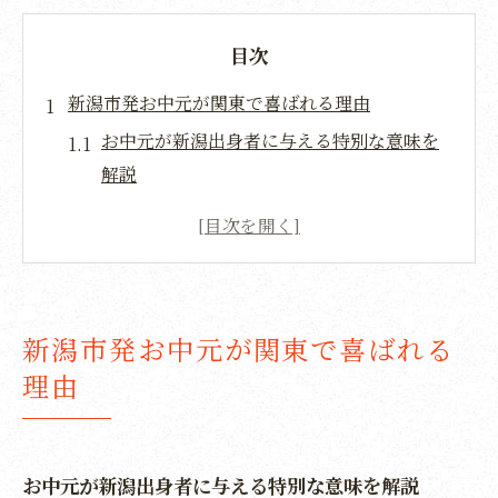
目次
新潟市発お中元が関東で喜ばれる理由
お中元が新潟出身者に与える特別な意味を
解説
関東在住の心を動かすお中元の魅力とは
新潟の贈り物が人気を集める理由と背景
地元愛が伝わる新潟市のお中元選びの秘訣
お中元で感じる新潟の季節感と郷愁につい
新潟市発お中元が関東で喜ばれる
て
理由
新潟らしいお中元で実現する心温まる交流
贈り物選びで光る新潟のお中元特集
お中元に最適な新潟市の特産品を厳選紹介
お中元が新潟出身者に与える特別な意味を解説