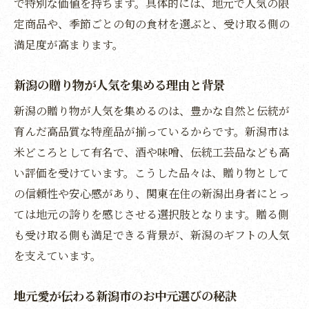
で特別な価値を持ちます。具体的には、地元で人気の限
お中元に込める地元への思いと伝え方のポ
定商品や、季節ごとの旬の食材を選ぶと、受け取る側の
イント
満足度が高まります。
新潟市発のお中元で絆を深める実践アイデ
ア
新潟の贈り物が人気を集める理由と背景
遠く離れても心繋ぐ新潟のお中元活用法
新潟の贈り物が人気を集めるのは、豊かな自然と伝統が
高級感あふれる新潟ギフトの魅力を解説
育んだ高品質な特産品が揃っているからです。新潟市は
お中元で選ばれる新潟の高級ギフトの特徴
米どころとして有名で、酒や味噌、伝統工芸品なども高
贈り物としての新潟ブランド力を徹底分析
い評価を受けています。こうした品々は、贈り物として
の信頼性や安心感があり、関東在住の新潟出身者にとっ
高級感が伝わる新潟お中元の選び方とコツ
ては地元の誇りを感じさせる選択肢となります。贈る側
新潟の上質なお中元で特別感を演出する方
も受け取る側も満足できる背景が、新潟のギフトの人気
法
を支えています。
関東で話題の新潟高級贈答品の魅力を紹介
お中元にふさわしい新潟ギフトの選定基準
地元愛が伝わる新潟市のお中元選びの秘訣