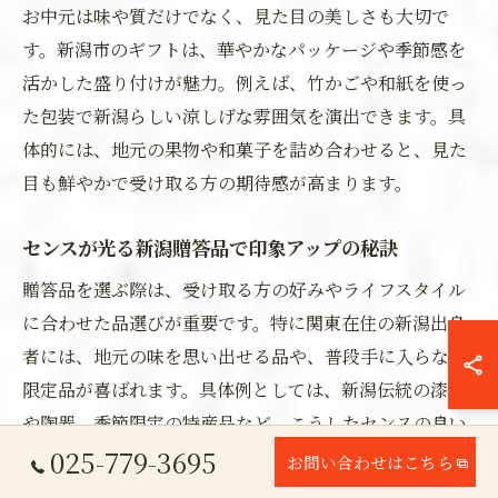
お中元は味や質だけでなく、見た目の美しさも大切で
す。新潟市のギフトは、華やかなパッケージや季節感を
活かした盛り付けが魅力。例えば、竹かごや和紙を使っ
た包装で新潟らしい涼しげな雰囲気を演出できます。具
体的には、地元の果物や和菓子を詰め合わせると、見た
目も鮮やかで受け取る方の期待感が高まります。
センスが光る新潟贈答品で印象アップの秘訣
贈答品を選ぶ際は、受け取る方の好みやライフスタイル
に合わせた品選びが重要です。特に関東在住の新潟出身
者には、地元の味を思い出せる品や、普段手に入らない
限定品が喜ばれます。具体例としては、新潟伝統の漆器
や陶器、季節限定の特産品など。こうしたセンスの良い
025-779-3695
贈り物は、印象に残りやすく感謝の気持ちもより強く伝
お問い合わせはこちら
わります。