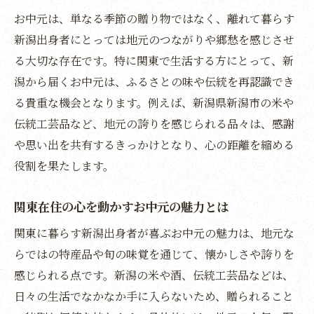
人気の新潟ギフトで贈る特別なひとときを
お中元は、単なる季節の贈り物ではなく、離れて暮らす
提案
新潟出身者にとっては地元のつながりや郷愁を感じさせ
高級感漂う新潟お中元で感謝を伝える方法
る大切な存在です。特に関東で生活する方にとって、新
新潟の贈答品が選ばれる理由とおすすめポ
潟から届くお中元は、ふるさとの味や伝統を再認識でき
イント
る貴重な機会となります。例えば、新潟県新潟市の米や
おしゃれな新潟ギフトで個性を演出するコ
伝統工芸品など、地元の誇りを感じられる品々は、感謝
ツ
や思い出を共有するきっかけとなり、心の距離を縮める
役割を果たします。
新潟の美味しいお中元で喜びを届ける秘訣
関東在住の心に響く新潟市のお中元術
関東在住の心を動かすお中元の魅力とは
新潟出身者が関東で喜ぶお中元の選び方ガ
関東に暮らす新潟出身者が喜ぶお中元の魅力は、地元な
イド
らではの特産品や旬の味覚を通じて、懐かしさや誇りを
お中元を通じて地元愛を感じる贈り方の工
感じられる点です。新潟の米や酒、伝統工芸品などは、
夫
日々の生活でなかなか手に入らないため、贈られること
関東で注目される新潟の贈答品とは何か