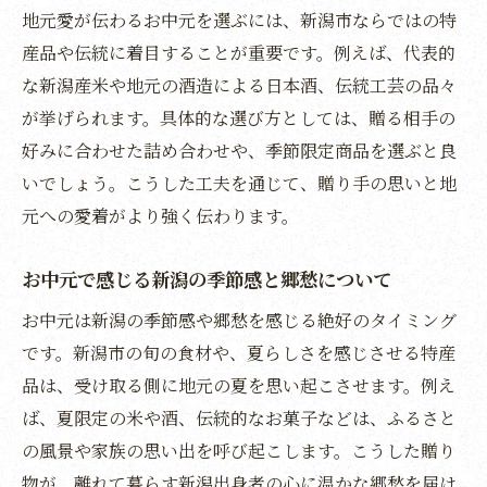
お中元なら新潟市の特産品が喜ばれる
地元愛が伝わるお中元を選ぶには、新潟市ならではの特
新潟市の特産品を活かしたお中元の選び方
産品や伝統に着目することが重要です。例えば、代表的
贈る相手別におすすめする新潟お中元特集
な新潟産米や地元の酒造による日本酒、伝統工芸の品々
新潟の旬を味わうお中元で季節感を演出
が挙げられます。具体的な選び方としては、贈る相手の
贈答品として人気の新潟お中元を徹底解説
好みに合わせた詰め合わせや、季節限定商品を選ぶと良
いでしょう。こうした工夫を通じて、贈り手の思いと地
お中元で伝える新潟らしさとその魅力とは
元への愛着がより強く伝わります。
関東で評価される新潟特産お中元のポイン
ト
お中元で感じる新潟の季節感と郷愁について
旬の新潟らしいお中元で季節感を届ける
お中元は新潟の季節感や郷愁を感じる絶好のタイミング
お中元にぴったりな新潟旬の食材を厳選解
です。新潟市の旬の食材や、夏らしさを感じさせる特産
説
品は、受け取る側に地元の夏を思い起こさせます。例え
新潟ならではの季節感をお中元で贈るコツ
ば、夏限定の米や酒、伝統的なお菓子などは、ふるさと
旬の味覚で喜ばれる新潟市のお中元選び
の風景や家族の思い出を呼び起こします。こうした贈り
季節限定の新潟お中元が人気の理由とは
物が、離れて暮らす新潟出身者の心に温かな郷愁を届け