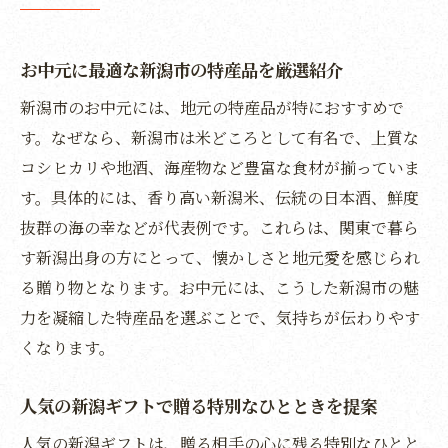
お中元で伝わる新潟の地元愛と贈る心の大
切さ
お中元に最適な新潟市の特産品を厳選紹介
感謝の気持ちを新潟ギフトで表現する方法
新潟市のお中元には、地元の特産品が特におすすめで
新潟市のお中元でつなぐ家族や友人の絆
す。なぜなら、新潟市は米どころとして有名で、上質な
地元らしさが際立つ贈答品で感動を届ける
コシヒカリや地酒、海産物など豊富な食材が揃っていま
す。具体的には、香り高い新潟米、伝統の日本酒、鮮度
お中元で新潟の魅力や伝統を再発見しよう
抜群の海の幸などが代表例です。これらは、関東で暮ら
関東在住者にも響く新潟お中元の贈り方
す新潟出身の方にとって、懐かしさと地元愛を感じられ
る贈り物となります。お中元には、こうした新潟市の魅
力を凝縮した特産品を選ぶことで、気持ちが伝わりやす
くなります。
人気の新潟ギフトで贈る特別なひとときを提案
人気の新潟ギフトは、贈る相手の心に残る特別なひとと