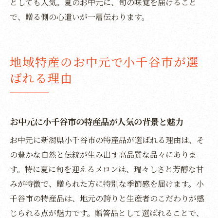
としても人気。夏のお中元に、旬の味覚を届けること
新潟の贈り物に選ばれる小千谷市のお中元
で、贈る側の心遣いが一層伝わります。
特選品
小千谷市産の贅沢なお中元ギフトで印象ア
ップ
地域特産のお中元で小千谷市が選
高級感あふれる小千谷市特産の贈答用お中
ばれる理由
元
小千谷市のお中元が新潟のお土産屋でも話
題
お中元に小千谷市の特産品が人気の背景と魅力
お中元で高級感を伝える小千谷市の逸品
お中元に新潟県小千谷市の特産品が選ばれる理由は、そ
小千谷市特産品で贈るお中元の選び方ガイド
の豊かな自然と伝統が生み出す高品質な品々にありま
お中元選びで外さない小千谷市特産品の選
す。特に夏に旬を迎えるメロンは、瑞々しさと芳醇な甘
定法
みが特徴で、贈られた方に特別な季節感を届けます。小
小千谷市のお中元特産品比較で失敗しない
千谷市の特産品は、地元の誇りと生産者のこだわりが感
コツ
じられる点が魅力です。贈答品として選ばれることで、