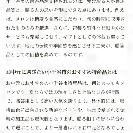
小千谷市の贈答品が支持されるのは、受け取る人が喜ぶ
お中元にぴったりな小千谷市返礼品の選び
品質と、贈る人の思いを形にできる点にあります。例え
方
ば、メロンは糖度や食感にこだわり、旬の時期に収穫さ
小千谷市のふるさと納税で喜ばれるお中元
れたもののみを厳選。さらに、包装や熨斗など細やかな
特集
サービスも充実しており、ギフトとしての体裁も整って
納税を活用した小千谷市のお中元ギフトの
います。地元の伝統や季節感を感じさせる工夫が、贈答
魅力
品としての価値を高めているのです。
お中元に選びたい小千谷市のおすすめ特産品とは
お中元におすすめの小千谷市特産品は、何と言ってもメ
ロンです。夏ならではの瑞々しさと上品な甘みが特徴
で、贈答用として高い人気を誇ります。具体的には、収
穫直後に出荷される新鮮なメロンや、地元で愛される伝
統の加工品も選択肢となります。贈る相手の好みに合わ
せて選ぶことで、より一層喜ばれるお中元となるでしょ