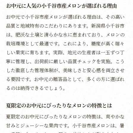
お中元に人気の小千谷市産メロンが選ばれる理由
お中元の季節感を感じる小千谷市メロンの
お中元で小千谷市産メロンが選ばれる理由は、その高い
魅力
品質と地域特有のこだわりにあります。新潟県小千谷市
地域特産のお中元で小千谷市が選ばれる理由
は、肥沃な土壌と清らかな水に恵まれており、メロンの
お中元に小千谷市の特産品が人気の背景と
栽培環境として最適です。これにより、糖度が高く瑞々
魅力
しい果実に育ちます。実際、地元の生産者は一玉ずつ丁
地元発のお中元で注目される小千谷市の強
寧に管理し、出荷前に厳しい品質チェックを実施。こう
み
した徹底した管理体制が、美味しさと安心感を両立させ
小千谷市の贈答品が支持される理由を詳し
る要因です。お中元の贈答品として、多くの方に選ばれ
く解説
るのは納得できるでしょう。
お中元に選びたい小千谷市のおすすめ特産
品とは
夏限定のお中元にぴったりなメロンの特徴とは
メロン以外のお中元に最適な小千谷市特産
夏限定のお中元にぴったりなメロンの特徴は、爽やかな
品紹介
甘みとジューシーな果肉です。小千谷市産メロンは、暑
小千谷市の伝統と季節感が光るお中元ギフ