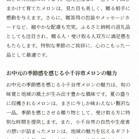
う
まかけて育てたメロンは、見た目も美しく、贈る相手に
小千谷市ならではの旬のお中元特産品を紹
感動を与えます。さらに、贈答用の包装やメッセージカ
介
ードなど、細やかな配慮も充実。ふるさと納税の返礼品
お中元に選ばれる小千谷市の季節限定商品
としても注目され、贈る人・受け取る人双方に満足感を
とは
もたらします。特別な季節のご挨拶に、心のこもった一
小千谷市の旬の味覚で彩るお中元ギフト特
品として最適です。
集
贈答に最適な小千谷市の旬のお中元ライン
お中元の季節感を感じる小千谷市メロンの魅力
ナップ
お中元の季節感を感じる小千谷市メロンの魅力は、旬の
お中元で喜ばれる小千谷市の今が旬の味わ
味覚と地域の風土が生み出す豊かな風味です。夏の盛り
い
に収穫されるメロンは、まさに今しか味わえない贅沢な
新潟の高級感あるお中元として小千谷市産を
一品。季節を感じさせる贈り物として、受け取る方に特
別な時間を提供します。また、小千谷市の自然や生産者
お中元にふさわしい小千谷市産高級メロン
の想いが詰まったメロンは、地域の魅力を伝えるギフト
の魅力