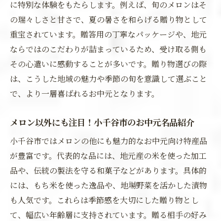
に特別な体験をもたらします。例えば、旬のメロンはそ
の瑞々しさと甘さで、夏の暑さを和らげる贈り物として
重宝されています。贈答用の丁寧なパッケージや、地元
ならではのこだわりが詰まっているため、受け取る側も
その心遣いに感動することが多いです。贈り物選びの際
は、こうした地域の魅力や季節の旬を意識して選ぶこと
で、より一層喜ばれるお中元となります。
メロン以外にも注目！小千谷市のお中元名品紹介
小千谷市ではメロンの他にも魅力的なお中元向け特産品
が豊富です。代表的な品には、地元産の米を使った加工
品や、伝統の製法を守る和菓子などがあります。具体的
には、もち米を使った逸品や、地場野菜を活かした漬物
も人気です。これらは季節感を大切にした贈り物とし
て、幅広い年齢層に支持されています。贈る相手の好み