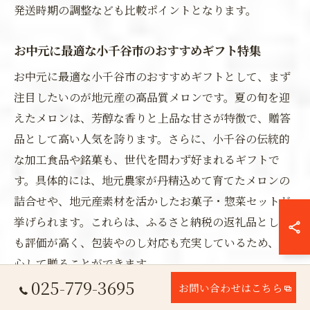
発送時期の調整なども比較ポイントとなります。
お中元に最適な小千谷市のおすすめギフト特集
お中元に最適な小千谷市のおすすめギフトとして、まず
注目したいのが地元産の高品質メロンです。夏の旬を迎
えたメロンは、芳醇な香りと上品な甘さが特徴で、贈答
品として高い人気を誇ります。さらに、小千谷の伝統的
な加工食品や銘菓も、世代を問わず好まれるギフトで
す。具体的には、地元農家が丹精込めて育てたメロンの
詰合せや、地元産素材を活かしたお菓子・惣菜セットが
挙げられます。これらは、ふるさと納税の返礼品として
も評価が高く、包装やのし対応も充実しているため、安
心して贈ることができます。
025-779-3695
お問い合わせはこちら
小千谷市のお中元包装やのし対応のポイント