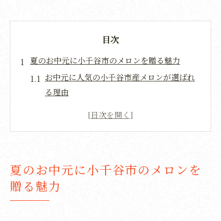
目次
夏のお中元に小千谷市のメロンを贈る魅力
お中元に人気の小千谷市産メロンが選ばれ
る理由
夏限定のお中元にぴったりなメロンの特徴
とは
小千谷市の特産メロンで贈る涼やかな贈り
物
夏のお中元に小千谷市のメロンを
お中元で喜ばれるメロンの選び方とおすす
贈る魅力
め
小千谷市メロンのお中元が贈答に最適な理
由