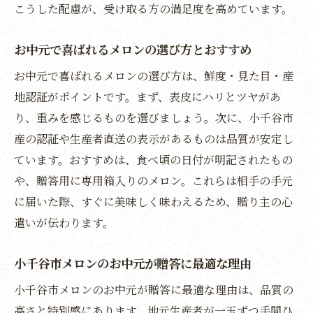
地元が誇る小千谷市のお中元特産品を知る
こうした配慮が、受け取る方の満足度を高めています。
お中元に人気の小千谷市特産品の魅力徹底
解説
お中元で喜ばれるメロンの選び方とおすすめ
小千谷市のお中元特産品で贈る喜びと感動
お中元で喜ばれるメロンの選び方は、鮮度・見た目・産
メロン以外にも注目！小千谷市のお中元名
地認証がポイントです。まず、表皮にハリとツヤがあ
品紹介
り、重みを感じるものを選びましょう。次に、小千谷市
産の認証や生産者直送の表示があるものは品質が安定し
お中元選びで失敗しない小千谷市特産品の
ています。おすすめは、食べ頃の日付が明記されたもの
選び方
や、贈答用に専用箱入りのメロン。これらは相手の手元
小千谷のお土産ランキング上位のお中元特
に届いた際、すぐに美味しく味わえるため、贈り主の心
産品
遣いが伝わります。
小千谷市特産のお菓子で差がつくお中元ギ
フト
小千谷市メロンのお中元が贈答に最適な理由
お中元選びなら小千谷市の旬の味で決まり
小千谷市メロンのお中元が贈答に最適な理由は、品質の
お中元は小千谷市の旬のメロンで夏を贈ろ
高さと特別感にあります。地元生産者が一玉ずつ手間ひ