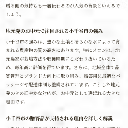
お中元に最適な小千谷市のおすすめギフト
贈る側の気持ちも一層伝わるのが人気の背景といえるで
特集
しょう。
小千谷市のお中元包装やのし対応のポイン
地元発のお中元で注目される小千谷市の強み
ト
お中元で差がつく小千谷市特産メロンの選
小千谷市の強みは、豊かな土壌と清らかな水によって育
び方
まれる農産物の質の高さにあります。特にメロンは、地
元農家が栽培方法や収穫時期にこだわり抜いているた
小千谷市お中元のネット通販活用法を解説
め、毎年高い評価を得ています。さらに、地域全体で品
ふるさと納税で楽しむ小千谷市のお中元体験
質管理とブランド力向上に取り組み、贈答用に最適なパ
ふるさと納税返礼品に選ぶお中元の新定番
ッケージや配送体制も整備されています。こうした地元
とは
発のきめ細やかな対応が、お中元として選ばれる大きな
小千谷市のお中元特産品を納税で賢く楽し
理由です。
む方法
ふるさと納税で届く小千谷市メロンのお中
小千谷市の贈答品が支持される理由を詳しく解説
元体験