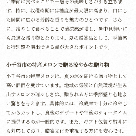
い季節に食べることで一層その美味しさが引き立ちま
ト
す。特に、収穫時期には糖度が最大限に高まり、口にし
小千谷市の人気メロンが涼やかな贈り物に
た瞬間に広がる芳醇な香りも魅力のひとつです。さら
に、冷やして食べることで清涼感が増し、暑中見舞いに
お中元で注目される小千谷市メロンの美味
も最適な贈り物となります。夏の贈答品として、季節感
しさ
と特別感を演出できる点が大きなポイントです。
小千谷市の人気メロンを贈るメリットと魅
力
小千谷市の特産メロンで贈る涼やかな贈り物
夏のお中元に最適な小千谷市メロンの旬情
小千谷市の特産メロンは、夏の涼を届ける贈り物として
報
高い評価を受けています。地域の気候と自然環境が生み
小千谷市メロンはお中元にどんな相手にも
出すメロンの瑞々しさは、贈られる方に季節感と心地よ
喜ばれる
い驚きを与えます。具体的には、冷蔵庫で十分に冷やし
お中元ギフトに選ばれる小千谷市メロンの
てからカットし、食後のデザートや午後のティータイム
秘密
に提供するのが一般的です。また、ギフト包装や熨斗に
地域限定メロンで贈るお中元の新定番
も対応しており、贈答文化を重視する方にも安心です。