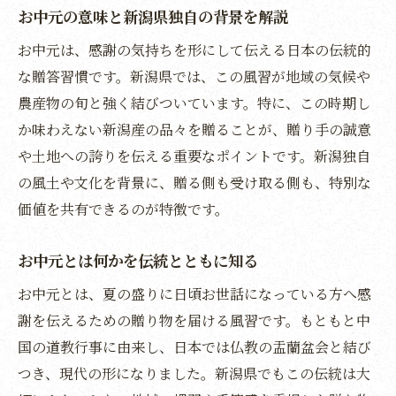
新潟県でのお中元の時期を正しく知る方法
お中元の意味と新潟県独自の背景を解説
お中元はいつ新潟で贈るのが最適か
お中元は、感謝の気持ちを形にして伝える日本の伝統的
新潟のお中元時期と全国の違いを比較
な贈答習慣です。新潟県では、この風習が地域の気候や
お中元時期を過ぎた場合の新潟での対応
農産物の旬と強く結びついています。特に、この時期し
お中元の時期を守る新潟県のマナーを解説
か味わえない新潟産の品々を贈ることが、贈り手の誠意
や土地への誇りを伝える重要なポイントです。新潟独自
関東や関西とのお中元時期の違いも知って
の風土や文化を背景に、贈る側も受け取る側も、特別な
おく
価値を共有できるのが特徴です。
旬を楽しむ新潟県ならではのお中元選び
新潟県で味わうお中元の旬と贈り物の選び
お中元とは何かを伝統とともに知る
方
お中元とは、夏の盛りに日頃お世話になっている方へ感
お中元におすすめの新潟県の季節の味覚
謝を伝えるための贈り物を届ける風習です。もともと中
この時期ならではの新潟産品のお中元ギフ
国の道教行事に由来し、日本では仏教の盂蘭盆会と結び
ト
つき、現代の形になりました。新潟県でもこの伝統は大
お中元に選びたい新潟県の貴重な贈り物