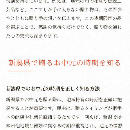
役割を持っています。例えば、地元の旬の味覚や伝統工
お中元で感じる新潟県の人と人とのつなが
芸品など、ここでしか手に入らない贈り物は、その希少
り
性とともに贈り手の想いを伝えます。この時期限定の品
新潟の贈答習慣から学ぶお中元の大切さ
を選ぶことで、感謝の気持ちだけでなく、贈り物を通じ
お中元に表れる新潟県の価値観と礼儀
た心の交流も深まります。
贈答文化を通じた新潟県のお中元の奥深さ
新潟県の習慣で選ぶお中元の極意
新潟県で贈るお中元の時期を知る
新潟県の習慣をふまえたお中元選びのコツ
お中元のマナーと新潟県ならではの極意
新潟県で喜ばれるお中元の選び方の秘訣
新潟県でのお中元の時期を正しく知る方法
お中元選びで大切にしたい新潟の習慣
新潟県でお中元を贈る際は、地域特有の時期を正確に把
お中元を選ぶ際の新潟県独自の工夫ポイン
握することが重要です。理由は、贈るタイミングが相手
ト
への配慮や礼儀に直結するためです。例えば、新潟では
新潟の伝統とともに贈るお中元の選択術
本州他地域と微妙に異なる時期が重視され、地元の慣習
この時期限定！新潟のお中元体験ガイド