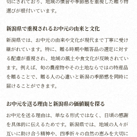
切にされており、地域の慣習や季節感を重視した贈り物
新潟県の旬食材でお中元の特別感を演出
選びが根付いています。
お中元を通じて伝わる新潟らしい季節感
お中元を通じて伝える感謝と季節感
新潟県で重視されるお中元の由来と文化
お中元で伝わる感謝の気持ちと新潟の季節
新潟県では、お中元の由来や文化が現代まで丁寧に受け
感
継がれています。特に、贈る時期や贈答品の選定に対す
新潟県のお中元に込める思いを丁寧に届け
る配慮が重視され、地域の風土や食文化が反映されてい
る
ます。例えば、旬の農産物やその土地ならではの特産品
を贈ることで、贈る人の心遣いと新潟の季節感を同時に
お中元を贈ることで感じる新潟の四季の豊
届けることができます。
かさ
お中元を通じて家族や親戚に感謝を伝える
お中元を送る理由と新潟県の価値観を探る
方法
お中元を送る理由は、単なる形式ではなく、日頃の感謝
新潟の贈り物で季節の彩りと感謝を表現
を具体的に伝えるためです。新潟県では、地域の人々が
お中元で心温まる新潟県の交流を深める
互いに助け合う精神や、四季折々の自然の恵みを大切に