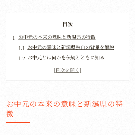
目次
お中元の本来の意味と新潟県の特徴
お中元の意味と新潟県独自の背景を解説
お中元とは何かを伝統とともに知る
新潟県で重視されるお中元の由来と文化
お中元を送る理由と新潟県の価値観を探る
お中元の由来を新潟県の習慣とあわせて理
解
お中元の本来の意味と新潟県の特
新潟らしいお中元の意味と贈る心のつなが
徴
り
新潟県で贈るお中元の時期を知る