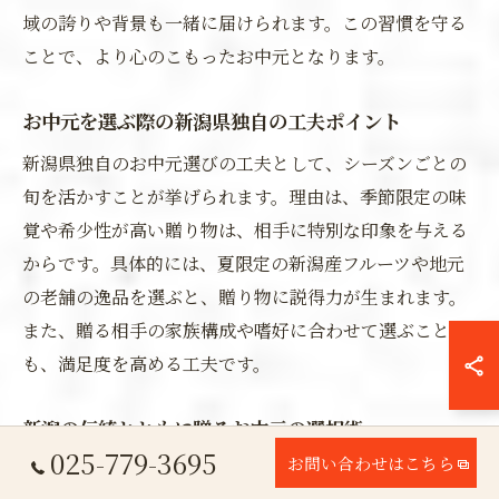
域の誇りや背景も一緒に届けられます。この習慣を守る
ことで、より心のこもったお中元となります。
お中元を選ぶ際の新潟県独自の工夫ポイント
新潟県独自のお中元選びの工夫として、シーズンごとの
旬を活かすことが挙げられます。理由は、季節限定の味
覚や希少性が高い贈り物は、相手に特別な印象を与える
からです。具体的には、夏限定の新潟産フルーツや地元
の老舗の逸品を選ぶと、贈り物に説得力が生まれます。
また、贈る相手の家族構成や嗜好に合わせて選ぶこと
も、満足度を高める工夫です。
新潟の伝統とともに贈るお中元の選択術
025-779-3695
お問い合わせはこちら
新潟の伝統を活かしたお中元の選択術は、地域文化や歴