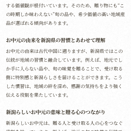
時期を逃した場合のお中元マナー解説
する価値観が根付いています。そのため、贈り物にも“こ
お中元の時期を過ぎた際の新潟県での対応
の時期しか味わえない”旬の品や、希少価値の高い地域産
法
品が選ばれる傾向があります。
お中元時期を逃したときのマナーと注意点
新潟県でお中元が遅れた場合の挨拶文の工
お中元の由来を新潟県の習慣とあわせて理解
夫
お中元の由来は古代中国に遡りますが、新潟県ではこの
お中元の代わりになる贈り方のポイント
伝統が地域の習慣と融合しています。例えば、地元でし
お中元時期を過ぎたら暑中見舞いで心を伝
か手に入らない品や、旬の味覚を贈ることで、受け取る
える
側に特別感と新潟らしさを届けることができます。こう
した慣習は、地域の絆を深め、感謝の気持ちをより強く
新潟でのマナーを守るためのお中元再確認
伝える役割を果たしています。
お中元に込める思いと新潟の贈答文化
お中元に込める感謝と新潟県の贈答文化の
新潟らしいお中元の意味と贈る心のつながり
魅力
新潟らしいお中元は、贈る人と受け取る人の心をつなぐ
新潟県独自の贈答マナーとお中元の心遣い