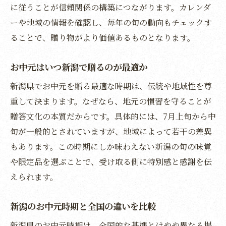
に従うことが信頼関係の構築につながります。カレンダ
この時期だから味わえる新潟県お中元体験
ーや地域の情報を確認し、毎年の旬の動向もチェックす
新潟県ならではのお中元限定品の楽しみ方
ることで、贈り物がより価値あるものとなります。
お中元の贈り物で新潟の旬を五感で体験
お中元はいつ新潟で贈るのが最適か
新潟県でしか出会えないお中元の魅力を満
喫
新潟県でお中元を贈る最適な時期は、伝統や地域性を尊
お中元シーズン限定の新潟県特有イベント
重して決まります。なぜなら、地元の慣習を守ることが
紹介
贈答文化の本質だからです。具体的には、7月上旬から中
旬が一般的とされていますが、地域によって若干の差異
新潟のお中元体験で感謝と季節感を深める
もあります。この時期にしか味わえない新潟の旬の味覚
や限定品を選ぶことで、受け取る側に特別感と感謝を伝
えられます。
新潟のお中元時期と全国の違いを比較
新潟県のお中元時期は、全国的な基準とはやや異なる場