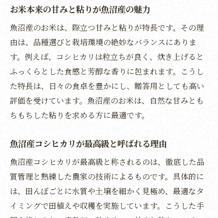
魚沼産米ならではの味や食感の違いを知る
お米本来の甘みと粘りが魚沼産の魅力
コシヒカリ以外にも多彩なお米の種類が存
魚沼産のお米は、際立つ甘みと粘りが特長です。その理
在
由は、品種選びと栽培環境の絶妙なバランスにありま
魚沼のブランド米に共通する特長と選び方
す。例えば、コシヒカリは粒立ちが良く、炊き上げると
本物志向に応える魚沼産お米のこだわり
ふっくらとした食感と芳醇な香りに包まれます。こうし
た特長は、日々の食卓を豊かにし、贈答用としても高い
お米選びで迷ったら産地と種類に注目しよ
評価を受けています。魚沼産のお米は、自然な甘みとも
う
ちもちした粘りを求める方に最適です。
新潟県魚沼市の豊かな自然が育む本物のお米体
験
魚沼産コシヒカリが最高級と呼ばれる理由
魚沼市の自然環境が生むお米の美味しさ
魚沼産コシヒカリが最高級と称されるのは、徹底した品
清らかな水と寒暖差が育てる粒立ちの良さ
質管理と熟練した農家の技術によるものです。具体的に
自然と調和する魚沼産お米の栽培方法とは
は、田んぼごとに水質や土壌を細かく見極め、最適なタ
本物のお米を味わうなら魚沼市が最適な理
イミングで田植えや収穫を実施しています。こうした手
由