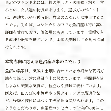
魚沼のブランド米には、粒の美しさ・透明感・粘り・甘
みといった共通の特長があります。選び方のポイント
は、産地表示や収穫時期、農家のこだわりに注目するこ
とです。例えば、コシヒカリの中でも魚沼産は特に高い
評価を受けており、贈答用にも適しています。信頼でき
る産地や農家を選ぶことで、本物の美味しさを食卓に届
けられます。
本物志向に応える魚沼産お米のこだわり
魚沼の農家は、気候や土壌に合わせたきめ細かな栽培方
法を実践し、常に品質向上に努めています。手間暇を惜
しまない誠実な気質が、粒立ちや風味に表れています。
例えば、田んぼの水管理や収穫タイミングの最適化な
ど、経験と技術に基づく工夫が随所に見られます。この
ようなこだわりが、魚沼産コシヒカリの“本物”の美味し