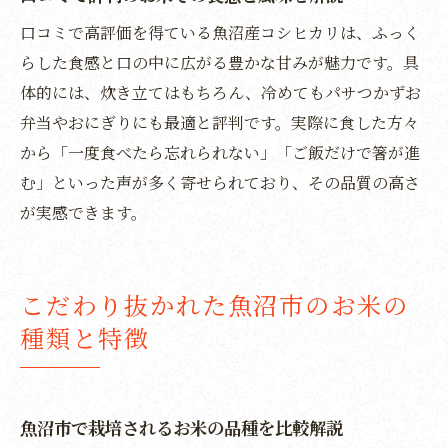
口コミで高評価を得ている魚沼産コシヒカリは、ふっく
魚沼産コシヒカリの本物を見極めるコツ
らした食感と口の中に広がる豊かな甘みが魅力です。具
ブランド米選びで失敗しないためのチェッ
体的には、炊き立てはもちろん、冷めてもパサつかずお
ク
弁当やおにぎりにも最適と評判です。実際に食した方々
お米の品質表示と選び方のポイントを解説
から「一度食べたら忘れられない」「ご飯だけで箸が進
産地直送で手に入れる信頼のお米とは
む」といった声が多く寄せられており、その品質の高さ
贈答用にも最適な魚沼市のブランド米
が実感できます。
コシヒカリの価値を高める農家の努力
贈答にも最適な魚沼市のお米で豊かな食卓を
こだわり抜かれた魚沼市のお米の
魚沼産のお米が贈り物に選ばれる理由
種類と特徴
お米ギフトで伝わる感謝と気配りの心
贈答用におすすめの魚沼市ブランド米
家庭用にも最適な魚沼産コシヒカリの魅力
魚沼市で栽培されるお米の品種を比較解説
美味しいお米が日常に彩りを添える秘密