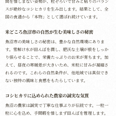
間を惜しまない姿勢が、粒ぞろいで甘みと粘りのバラン
農家の努力と自然の恵みが生む魚沼の米体
スが絶妙なコシヒカリを生み出します。結果として、全
験
国の食通から「本物」として選ばれ続けています。
産地の魅力が詰まったお米で食卓を豊かに
誠実な農家の気質が支える魚沼産のお米の魅力
米どころ魚沼市の自然が生む美味しさの秘密
魚沼の農家が守る伝統とお米へのこだわり
魚沼市の美味しさの秘密は、豊かな自然環境にありま
丁寧な手仕事が光る魚沼産コシヒカリの生
す。雪解け水が田んぼを潤し、肥沃な土壌が根をしっか
産
り張らせることで、栄養たっぷりのお米が育ちます。加
えて、昼夜の寒暖差が大きいため、米粒に甘みが凝縮さ
誠実な気質が生み出すお米本来の美味しさ
れるのです。これらの自然条件が、他地域では真似でき
農家の情熱と努力が育む魚沼産米の価値
ない独特の風味と食感をもたらしています。
農家直送で味わう本物のお米の魅力とは
信頼できる魚沼の農家が選ばれる理由
コシヒカリに込められた農家の誠実な気質
お米選びなら魚沼産コシヒカリの理由と秘訣
魚沼の農家は誠実で丁寧な仕事ぶりが伝統です。一粒一
魚沼産コシヒカリを選ぶべき最大の理由
粒に心を込め、手間暇を惜しまず田んぼを管理します。