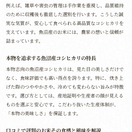
お米選びで重視したい産地と品質の違い
例えば、雑草や害虫の管理は手作業を重視し、品質維持
魚沼市のコシヒカリが信頼される背景
のために収穫後も徹底した選別を行います。こうした誠
本当に美味しいお米を見極めるポイント
実な気質が、安心して食べられる高品質なコシヒカリを
支えています。魚沼産のお米には、農家の想いと信頼が
贈答にも喜ばれる魚沼産米の選び方
詰まっています。
通販や直売所での賢いお米購入のコツ
魚沼市で味わう最高級お米の楽しみ方
本物を追求する魚沼産コシヒカリの特長
魚沼産コシヒカリの美味しい食べ方を紹介
本物志向の魚沼産コシヒカリは、見た目の美しさだけで
炊きたてご飯で感じるお米の本物の味わい
なく、食味評価でも高い得点を誇ります。特に、炊き上
食べ比べで味の違いを楽しむ魚沼市のお米
げた際のつややかさや、冷めても変わらない旨みが特徴
直売所で選ぶ新鮮なお米の魅力を体感
です。選び方としては、産地証明や生産者の顔が見える
家庭でできる最高級お米の味わい方の工夫
ものを選ぶと安心です。こだわり抜いた生産体制が、
魚沼産コシヒカリで贅沢な食卓を演出
「本物の美味しさ」を保証します。
ブランド米の真価を知る魚沼産コシヒカリの選
口コミで評判のお米その食感と風味を解説
び方