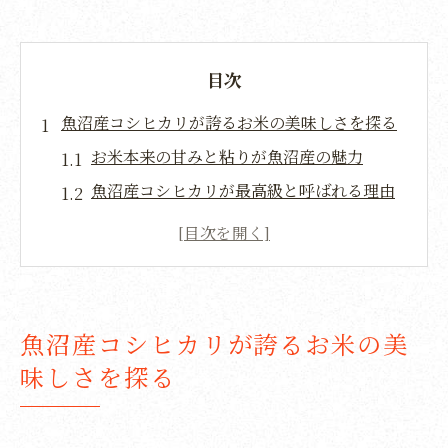
目次
魚沼産コシヒカリが誇るお米の美味しさを探る
お米本来の甘みと粘りが魚沼産の魅力
魚沼産コシヒカリが最高級と呼ばれる理由
米どころ魚沼市の自然が生む美味しさの秘
密
コシヒカリに込められた農家の誠実な気質
本物を追求する魚沼産コシヒカリの特長
魚沼産コシヒカリが誇るお米の美
口コミで評判のお米その食感と風味を解説
味しさを探る
こだわり抜かれた魚沼市のお米の種類と特徴
魚沼市で栽培されるお米の品種を比較解説