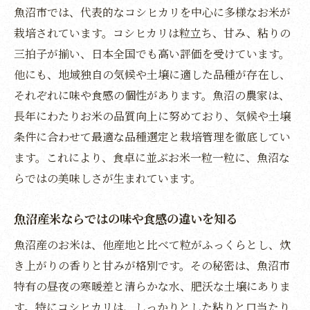
魚沼市では、代表的なコシヒカリを中心に多様なお米が
本物志向の贈り物なら魚沼産コシヒカリ
栽培されています。コシヒカリは粒立ち、甘み、粘りの
三拍子が揃い、日本全国でも高い評価を受けています。
他にも、地域独自の気候や土壌に適した品種が存在し、
それぞれに味や食感の個性があります。魚沼の農家は、
長年にわたりお米の品質向上に努めており、気候や土壌
条件に合わせて最適な品種選定と栽培管理を徹底してい
ます。これにより、食卓に並ぶお米一粒一粒に、魚沼な
らではの美味しさが生まれています。
魚沼産米ならではの味や食感の違いを知る
魚沼産のお米は、他産地と比べて粒がふっくらとし、炊
き上がりの香りと甘みが格別です。その秘密は、魚沼市
特有の昼夜の寒暖差と清らかな水、肥沃な土壌にありま
す。特にコシヒカリは、しっかりとした粘りと口当たり