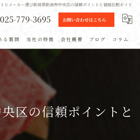
フトとメーカー選び新潟県新潟市中央区の信頼ポイントと価格比較ガイド
025-779-3695
お問い合わせはこちら
ある質問
当社の特徴
会社概要
ブログ
コラム
ギフト
定期便
通販
中央区の信頼ポイントと
米
お土産