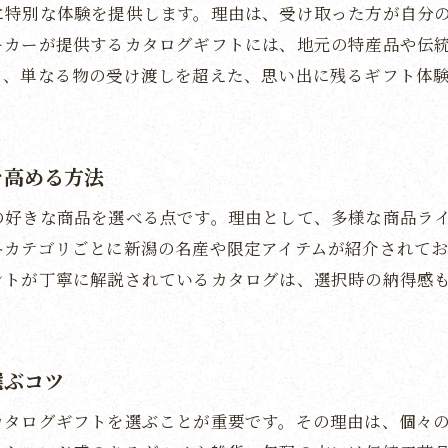
に特別な体験を提供します。理由は、受け取った方が自分
カタログギフト掲載商品を上手に選ぶポイント
ーカーが提供するカタログギフトには、地元の特産品や伝
カタログギフトで全国の逸品を手に入れる方法
り、単なる物の受け渡しを超えた、思い出に残るギフト体
カタログギフトで体験型ギフトも楽しむ秘訣
満足度を高めるカタログギフトの選び方総まとめ
カタログギフト満足度を高める選び方の総まとめ
を高める方法
予算と贈り先に合わせたカタログギフト選定のコツ
の好きな商品を選べる点です。理由として、多様な商品ラ
カタログギフトで後悔しないための最終チェック
各カテゴリごとに新潟の名産や限定アイテムが紹介されて
メーカーとサービス比較で満足度アップのポイント
ントが丁寧に解説されているカタログは、選択時の納得感
カタログギフト選びの成功事例と活用ポイント
カタログギフトの上手な活用で満足度を最大化
選ぶコツ
カタログギフトを選ぶことが重要です。その理由は、個々