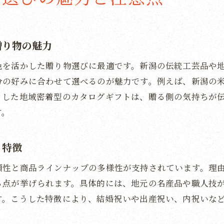
カタログギフトで叶える特別な贈り物体験
カタログギフトが生み出す特別な贈り物体験とは
カタログギフトで選ぶ楽しみと満足感を高める方法
贈り物の魅力
贈る相手別に最適なカタログギフトを選ぶコツ
色を活かした贈り物選びに最適です。新潟の伝統工芸品や
カタログギフトで叶える記憶に残るギフト体験
分の好みに合わせて選べるのが魅力です。例えば、新潟の
カタログギフトの活用で思い出に残る贈り物を
うした地域密着型のカタログギフトは、贈る側の気持ちが
カタログギフトで実現できる新潟らしさのある体験
す。
信頼できるメーカーを見極めるコツとは
カタログギフトメーカー選びで信頼性を見抜く方法
と特徴
口コミや会社概要からメーカーの信頼度を判断
頼性と商品ラインナップの多様性が支持されています。理
新潟の信頼できるカタログギフトメーカーの条件
る点が挙げられます。具体的には、地元の名産品や職人技
カタログギフトメーカーを比較する際のチェックポイ
す。こうした特徴により、結婚祝いや出産祝い、内祝いな
問い合わせ対応で見るカタログギフトメーカーの実力