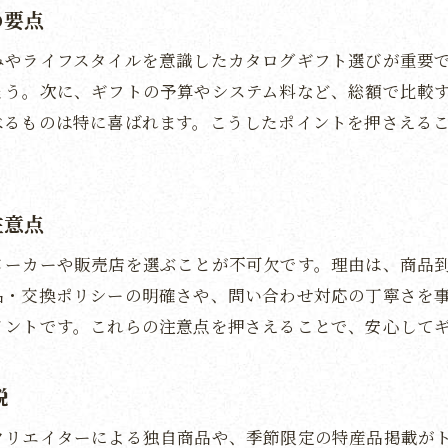
の要点
カタログギフトメーカー情報の上手な調べ方
価格やシステム料をしっかり比較する方法
みやライフスタイルを意識したカタログギフト選びが重要
カタログギフトの価格帯と内容を徹底比較するコツ
ょう。次に、ギフトの予算やシステム料など、総額で比較
べるものは特に喜ばれます。こうしたポイントを押さえる
システム料やサービス料の違いをしっかり確認
価格だけでなくカタログギフトの総合コスパを比較
カタログギフトのシステム料とメリットの見極め方
注意点
カタログギフト比較で見落としがちな費用項目
カタログギフト値段とサービス内容のバランス解説
メーカーや販売店を選ぶことが不可欠です。理由は、商品
品・交換ポリシーの明確さや、問い合わせ対応の丁寧さを
結婚や出産祝いに最適なギフト選びの秘訣
イントです。これらの注意点を押さえることで、安心して
大切な人へ贈るカタログギフトの選び方ガイド
結婚祝いにおすすめのカタログギフト活用法
説
出産祝いに喜ばれるカタログギフトの特徴
クリエイターによる独自商品や、季節限定の特産品掲載が
ライフイベント別のカタログギフト選択ポイント