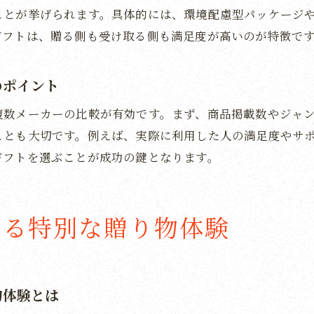
ことが挙げられます。具体的には、環境配慮型パッケージ
贈る相手の好みに合わせたカタログギフト選び
ギフトは、贈る側も受け取る側も満足度が高いのが特徴で
カタログギフトで伝える感謝とお祝いの気持ち
地域密着型メーカーの安心ポイント徹底解説
のポイント
新潟発カタログギフトメーカーの安心感とは
複数メーカーの比較が有効です。まず、商品掲載数やジャ
地元密着メーカーならではのカタログギフトサービス
ことも大切です。例えば、実際に利用した人の満足度やサ
地域企業のカタログギフトに期待できる魅力
ギフトを選ぶことが成功の鍵となります。
新潟エリアのメーカー選びで重視すべき点
地域密着型カタログギフトのサポート対応力
地元メーカーのカタログギフトが選ばれる理由
える特別な贈り物体験
多彩な商品を楽しむカタログギフト活用術
カタログギフトで多彩な商品ラインナップを楽しむ方
カタログギフトの選択肢を最大限活かすコツ
物体験とは
新潟の魅力ある商品をカタログギフトで選ぶ楽しさ