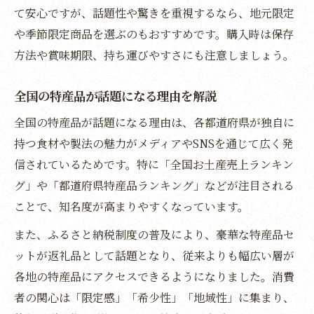
用途別に選ぶ特産品お土産活用法
て安心ですが、話題性や驚きを重視するなら、地元限定
特産品ベストで差がつくお土産提案
や季節限定商品を選ぶのもおすすめです。購入時は保存
2025年注目の特産品とグルメ体験術
方法や賞味期限、持ち運びやすさにも注意しましょう。
2025年注目の特産品ベスト最新情報
全国の特産品が話題になる理由を解説
グルメ体験で広がる特産品の魅力発見
全国の特産品が話題になる理由は、各都道府県が独自に
特産品ベストを活用した体験型旅行術
持つ食材や製法の魅力がメディアやSNSを通じて広く発
話題の特産品で味わう2025年グルメ旅
信されているためです。特に「全国お土産売上ランキン
特産品を使った新しいグルメ体験方法
グ」や「都道府県特産品ランキング」などが注目される
厳選特産品のおすすめ活用シーン集
ことで、知名度が高まりやすくなっています。
特産品ベストのおすすめ活用シーン紹介
また、ふるさと納税制度の普及により、豪華な特産品セ
季節ごとに楽しむ特産品ベストの提案
ットが返礼品として話題となり、従来よりも幅広い層が
特産品を使ったホームパーティ活用術
各地の特産品にアクセスできるようになりました。消費
大切な行事で特産品ベストを選ぶ理由
者の関心は「限定感」「希少性」「地域性」に集まり、
特産品ベストが活躍する贈り物シーン