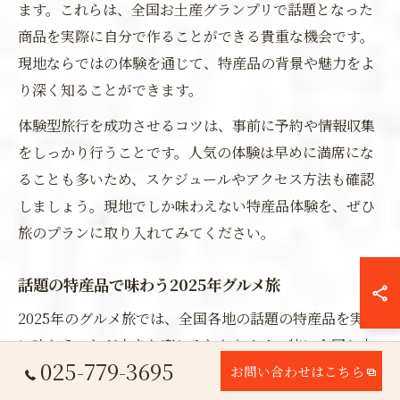
ます。これらは、全国お土産グランプリで話題となった
商品を実際に自分で作ることができる貴重な機会です。
現地ならではの体験を通じて、特産品の背景や魅力をよ
り深く知ることができます。
体験型旅行を成功させるコツは、事前に予約や情報収集
をしっかり行うことです。人気の体験は早めに満席にな
ることも多いため、スケジュールやアクセス方法も確認
しましょう。現地でしか味わえない特産品体験を、ぜひ
旅のプランに取り入れてみてください。
話題の特産品で味わう2025年グルメ旅
2025年のグルメ旅では、全国各地の話題の特産品を実際
に味わうことが大きな楽しみとなります。特に全国お土
025-779-3695
産売上ランキングや都道府県特産品ランキングで注目さ
お問い合わせはこちら
れた商品は、旅行先での「食」の体験をより豊かにして