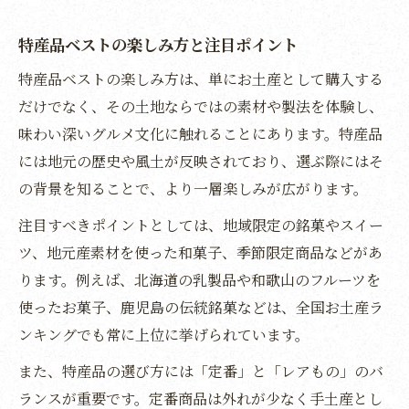
相手に喜ばれる特産品活用術のご提案
旅行の記憶に残る特産品の選定基準
特産品ベストの楽しみ方と注目ポイント
特産品で思い出を彩るアレンジ活用法
特産品ベストの楽しみ方は、単にお土産として購入する
特産品ベストが贈り物で喜ばれる理由
だけでなく、その土地ならではの素材や製法を体験し、
味わい深いグルメ文化に触れることにあります。特産品
特産品ベストが贈り物で選ばれる理由
には地元の歴史や風土が反映されており、選ぶ際にはそ
贈る相手別の特産品ベスト活用ポイント
の背景を知ることで、より一層楽しみが広がります。
特産品が心に残るプレゼントになる秘訣
注目すべきポイントとしては、地域限定の銘菓やスイー
口コミで支持される特産品ベストの魅力
ツ、地元産素材を使った和菓子、季節限定商品などがあ
特産品ならではの贈り物体験を提案
ります。例えば、北海道の乳製品や和歌山のフルーツを
お土産選びに特産品を取り入れるコツ
使ったお菓子、鹿児島の伝統銘菓などは、全国お土産ラ
特産品でお土産選びが楽しくなる理由
ンキングでも常に上位に挙げられています。
お土産に最適な特産品ベストの選び方
また、特産品の選び方には「定番」と「レアもの」のバ
特産品を活かしたお土産選び実践術
ランスが重要です。定番商品は外れが少なく手土産とし