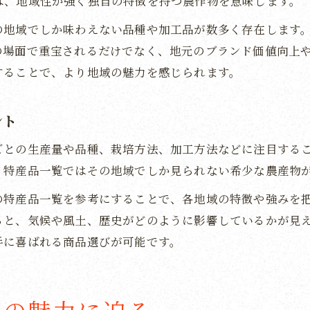
は、地域性が強く独自の特徴を持つ農作物を意味します。
特産品農産物と地域ブランドづくりの重要性
の地域でしか味わえない品種や加工品が数多く存在します
特産品の生産地が取り組むまちおこしの工夫
の場面で重宝されるだけでなく、地元のブランド価値向上
特産品農産物の地域経済への影響と現状分析
することで、より地域の魅力を感じられます。
ント
ごとの生産量や品種、栽培方法、加工方法などに注目する
、特産品一覧ではその地域でしか見られない希少な農産物
の特産品一覧を参考にすることで、各地域の特徴や強みを
ると、気候や風土、歴史がどのように影響しているかが見
手に喜ばれる商品選びが可能です。