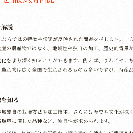
特産品が地域で愛される理由を体験談から紹介
農産物としての特産品が持つ独自の魅力を探る
地域性が光る特産品の背景と生産ストーリー
を解説
特産品一覧から読み解く地域ごとの特色
地ならではの特徴や伝統が反映された商品を指します。一
特産品の食べ方や楽しみ方の工夫と地域流儀
元産の農産物ではなく、地域性や独自の加工、歴史的背景
農産物から知る特産品の背景と価値
文化をより深く知ることができます。例えば、りんごやい
特産品となる農産物の品質やブランド力に注目
。農産物は広く全国で生産されるものも多いですが、特産
農作物が特産品へと進化する理由と背景を解説
特産品農産物が生まれる生産環境と工夫の数々
地域の気候や風土が特産品に与える影響を見る
徴を知る
日本の農産物ランキングで特産品の価値を知る
地域独自の栽培方法や加工技術、さらには歴史や文化が深
お土産に最適な特産品選びの秘訣
然環境に適した品種など、独自性が求められます。
お土産として人気の特産品農産物の選び方