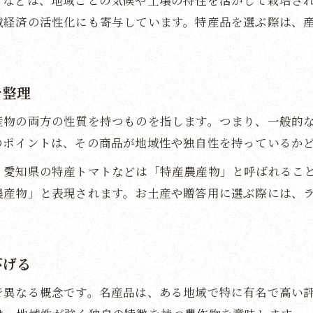
もなどは、地域ごとの気候や土壌の特性を活かして栽培さ
特産品一覧で見る贈答用におすすめの農産物
域経済の活性化にも寄与しています。特産品を選ぶ際は、
特産品農産物の保存方法と美味しさの保ち方
地域の特産品で喜ばれるお土産のポイント
特産品の希少性や限定感を楽しむ選び方
を整理
特産品一覧で見る日本の多様な農産物
産物の両方の性質を持つものを指します。つまり、一般的
特産品一覧で知る日本全国の農産物の魅力
のポイントは、その商品が地域性や独自性を持っているか
農作物一覧と特産品の関係性をわかりやすく紹介
、愛知県の特産トマトなどは「特産農産物」と呼ばれるこ
日本の特産品農産物を地域別に比べてみよう
農産物」と表現されます。お土産や贈答用に選ぶ際には、
特産品農産物のバリエーションと特徴を探る
日本の多様な特産品が育つ風土と背景に注目
特産品の生産地から学ぶ地域活性化
下げる
特産品が地域活性化に果たす役割と効果を探る
で異なる概念です。名産品は、ある地域で特に有名で高い
農産物から生まれる特産品事業の成功事例紹介