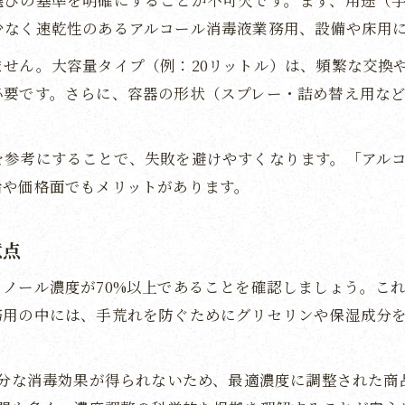
選びの基準を明確にすることが不可欠です。まず、用途（
手指・設備用業務用消毒液の使い分け実例
少なく速乾性のあるアルコール消毒液業務用、設備や床用
業務用消毒液の安全な活用方法を知ろう
せん。大容量タイプ（例：20リットル）は、頻繁な交換
次亜塩素酸水とアルコールの業務用比較
必要です。さらに、容器の形状（スプレー・詰め替え用な
業務用消毒液を正しく使い分ける大切さ
業務用消毒液70%以上とは何が違うのか
を参考にすることで、失敗を避けやすくなります。「アル
業務用消毒液70%以上の特徴と効果を解説
給や価格面でもメリットがあります。
アルコール消毒液業務用70%以上の選択基準
業務用消毒液70%以上はなぜ推奨されるか
意点
手指用業務用消毒液の濃度と安全性の関係
ノール濃度が70%以上であることを確認しましょう。こ
業務用消毒液70%以上で得られる衛生メリット
務用の中には、手荒れを防ぐためにグリセリンや保湿成分
失敗しない業務用消毒液の濃度チェック法
業務用消毒液の濃度表示を正しく理解する
十分な消毒効果が得られないため、最適濃度に調整された
アルコール消毒液業務用の濃度比較ポイント