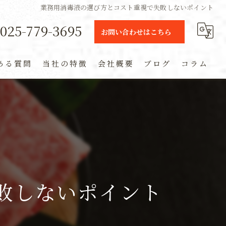
業務用消毒液の選び方とコスト重視で失敗しないポイント
025-779-3695
お問い合わせはこちら
ある質問
当社の特徴
会社概要
ブログ
コラム
ギフト
定期便
通販
米
敗しないポイント
お土産