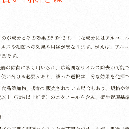
手指用業務用消毒液の成分と選び方
設備・床向け業務用消毒液の使い分け方
業務用アルコール消毒液の用途別ポイント
手指と設備で異なる業務用消毒液の安全性
るのが成分とその効果の理解です。主な成分にはアルコー
業務用消毒液の適切な濃度管理方法
イルスや細菌への効果や用途が異なります。例えば、アル
コスト重視なら業務用消毒液の成分比較がカギ
特長です。
業務用消毒液の成分表示を見極めるポイント
機器の除菌に多く用いられ、広範囲なウイルス除去が可能
アルコール消毒液業務用のコスパ比較方法
て使い分ける必要があり、誤った選択は十分な効果を発揮
業務用消毒液安い商品選びと品質チェック
「食品添加物」規格で販売されている場合もあり、規格や
成分で違う業務用消毒液の効果と価格差
以上（70%以上推奨）のエタノールを含み、衛生管理基
業務用消毒液比較で見逃せないコスト要素
用途別に見る業務用消毒液の安全な使い分け
準
業務用消毒液の用途別選定ポイント解説