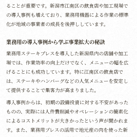
ることが重要です。新潟市江南区の飲食店や加工現場で
業務用ステーキプレスで高品質調理を叶え
の導入事例も増えており、業務用機器による作業の標準
る仕組み
化が地域の事業者の成長を後押ししています。
業務用調理機器の選択基準と品質維持のポ
イント
業務用の導入事例から学ぶ事業拡大の秘訣
業務用導入で実現する食品加工の新たな価
業務用ステーキプレスを導入した新潟県内の店舗や加工
値提供
場では、作業効率の向上だけでなく、メニューの幅を広
業務用最新機器による品質向上成功事例の
げることにも成功しています。特に江南区の飲食店で
紹介
は、ステーキやハンバーグなどの人気メニューを安定し
業務用ステーキプレスが担う安全性と衛生
て提供することで集客力が高まりました。
管理の工夫
導入事例からは、初期の設備投資に対する不安があった
事業再構築補助金活用で狙う業務用投資のコツ
ものの、実際には人件費削減やオペレーションの簡素化
事業再構築補助金と業務用投資の申請準備
によるコストメリットが大きかったという声が聞かれま
ポイント
す。また、業務用プレスの活用で地元産の肉を使った新
業務用ステーキプレス導入時の補助金活用