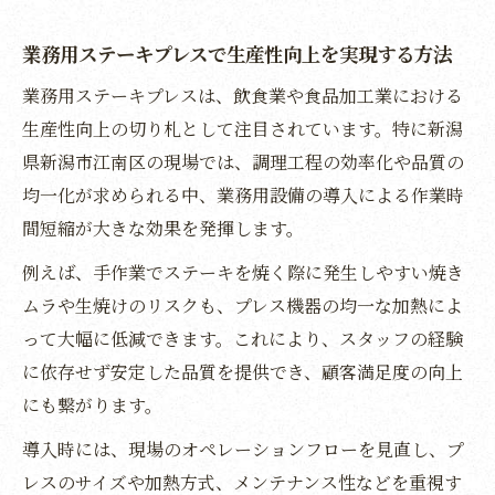
法
業務用ステーキプレスで生産性向上を実現する方法
新潟市江南区の生産性改革を進める業務用設備
業務用ステーキプレスは、飲食業や食品加工業における
選び
生産性向上の切り札として注目されています。特に新潟
業務用設備導入で実現する生産性改革のポ
県新潟市江南区の現場では、調理工程の効率化や品質の
イント
均一化が求められる中、業務用設備の導入による作業時
業務用機器の比較で最適な選択を見極める
間短縮が大きな効果を発揮します。
視点
例えば、手作業でステーキを焼く際に発生しやすい焼き
業務用ステーキプレスの最新トレンドと導
ムラや生焼けのリスクも、プレス機器の均一な加熱によ
入効果
って大幅に低減できます。これにより、スタッフの経験
業務用設備選びで重視すべき品質とコスト
に依存せず安定した品質を提供でき、顧客満足度の向上
バランス
にも繋がります。
ふるさと納税を活用した業務用設備投資の
導入時には、現場のオペレーションフローを見直し、プ
可能性
レスのサイズや加熱方式、メンテナンス性などを重視す
品質向上を実現する業務用調理機器の最前線