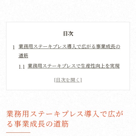
目次
業務用ステーキプレス導入で広がる事業成長の
道筋
業務用ステーキプレスで生産性向上を実現
する方法
業務用の導入事例から学ぶ事業拡大の秘訣
業務用機器選定で事業成長を加速させるコ
ツ
業務用ステーキプレス導入で広が
業務用ステーキプレスの需要と今後の可能
る事業成長の道筋
性を探る
事業再構築補助金と業務用投資の有効活用