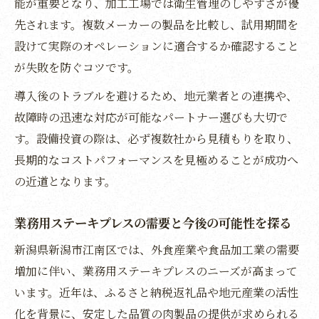
能が重要となり、加工工場では衛生管理のしやすさが優
重要性
先されます。複数メーカーの製品を比較し、試用期間を
業務用導入時に考えるコスト最適化の方法
設けて実際のオペレーションに適合するか確認すること
が失敗を防ぐコツです。
持続可能性を意識した業務用機器選びのコ
ツ
導入後のトラブルを避けるため、地元業者との連携や、
地元企業で注目される業務用導入の最新動向
故障時の迅速な対応が可能なパートナー選びも大切で
す。設備投資の際は、必ず複数社から見積もりを取り、
業務用導入が進む地元企業の新たな挑戦事
長期的なコストパフォーマンスを見極めることが成功へ
例
の近道となります。
業務用ステーキプレス普及に向けた最新動
向の解説
業務用ステーキプレスの需要と今後の可能性を探る
業務用機器導入を後押しする地域支援策の
新潟県新潟市江南区では、外食産業や食品加工業の需要
活用法
増加に伴い、業務用ステーキプレスのニーズが高まって
業務用設備更新に伴う従業員教育のポイン
います。近年は、ふるさと納税返礼品や地元産業の活性
ト
化を背景に、安定した品質の肉製品の提供が求められる