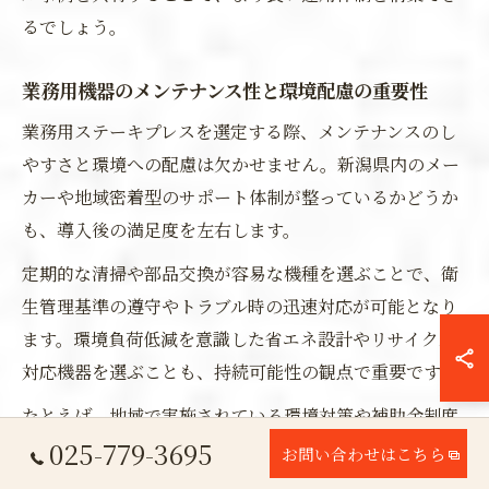
るでしょう。
業務用機器のメンテナンス性と環境配慮の重要性
業務用ステーキプレスを選定する際、メンテナンスのし
やすさと環境への配慮は欠かせません。新潟県内のメー
カーや地域密着型のサポート体制が整っているかどうか
も、導入後の満足度を左右します。
定期的な清掃や部品交換が容易な機種を選ぶことで、衛
生管理基準の遵守やトラブル時の迅速対応が可能となり
ます。環境負荷低減を意識した省エネ設計やリサイクル
対応機器を選ぶことも、持続可能性の観点で重要です。
たとえば、地域で実施されている環境対策や補助金制度
025-779-3695
を活用し、エコ機器導入を進める事例も増えています。
お問い合わせはこちら
江南区の事業者も、長期的な視点でメンテナンス性と環