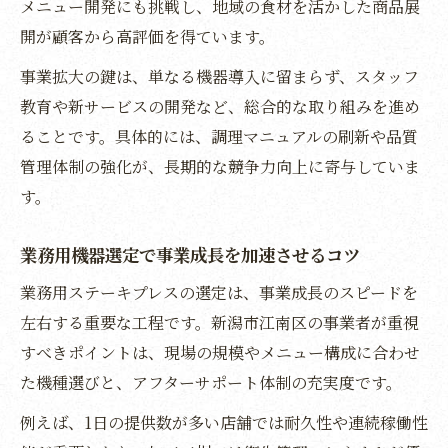
メニュー開発にも挑戦し、地域の食材を活かした商品展
戦略
開が顧客から高評価を得ています。
業務用設備投資における採択事例の分析と
事業拡大の鍵は、単なる機器導入に留まらず、スタッフ
実践
教育や新サービスの開発など、総合的な取り組みを進め
補助金申請書作成で重視すべき業務用要素
ることです。具体的には、調理マニュアルの刷新や品質
とは
管理体制の強化が、長期的な競争力向上に寄与していま
業務用投資を成功に導く専門家支援とノウ
す。
ハウ
業務用機器選定で事業成長を加速させるコツ
持続可能な拡大戦略に最適な業務用ステーキプ
レスとは
業務用ステーキプレスの選定は、事業成長のスピードを
業務用ステーキプレスで目指す持続可能な
左右する重要な工程です。新潟市江南区の事業者が重視
拡大戦略
すべきポイントは、現場の規模やメニュー構成に合わせ
た機種選びと、アフターサポート体制の充実度です。
業務用設備の長期活用で生まれる経営安定
化効果
例えば、1日の提供数が多い店舗では耐久性や連続稼働性
業務用機器のメンテナンス性と環境配慮の