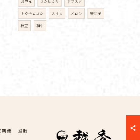
お中元
コシヒカリ
サブスク
トウモロコシ
スイカ
メロン
笹団子
枝豆
和牛
定期便
通販