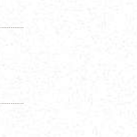
-------------
-------------