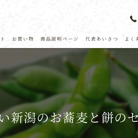
プト
お買い物
商品説明ページ
代表あいさつ
よく
い新潟のお蕎麦と餅の