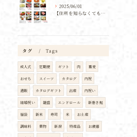
2025/06/01
【住所を知らなくても贈れる！新潟の魅力を詰め込んだカタログギフト】
タグ
Tags
成人式
定期便
ギフト
肉
蕎麦
おせち
スイーツ
カタログ
内祝
通販
カタログギフト
出産
内祝い
結婚祝い
籠盛
エンドロール
新巻き鮭
福袋
新米
寿司
米
お土産
調味料
果物
新潟
特産品
お歳暮