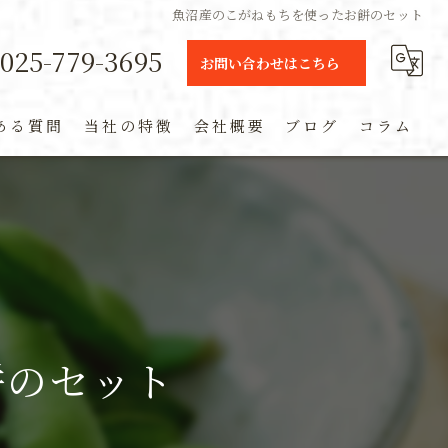
魚沼産のこがねもちを使ったお餅のセット
025-779-3695
お問い合わせはこちら
ある質問
当社の特徴
会社概要
ブログ
コラム
ギフト
定期便
通販
米
餅のセット
お土産