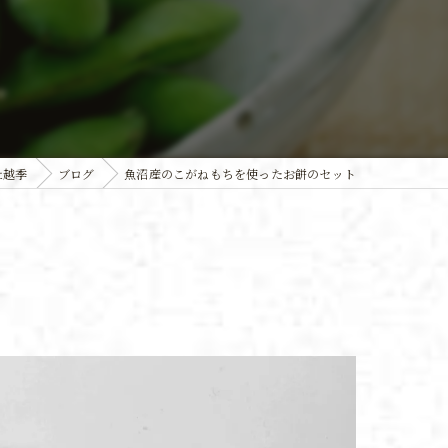
社越季
ブログ
魚沼産のこがねもちを使ったお餅のセット