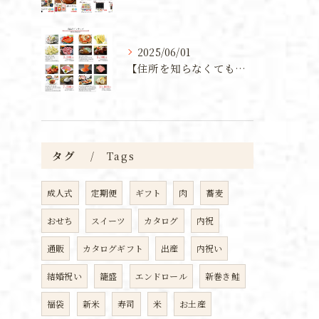
2025/06/01
【住所を知らなくても贈れる！新潟の魅力を詰め込んだカタログギフト】
タグ
Tags
成人式
定期便
ギフト
肉
蕎麦
おせち
スイーツ
カタログ
内祝
通販
カタログギフト
出産
内祝い
結婚祝い
籠盛
エンドロール
新巻き鮭
福袋
新米
寿司
米
お土産