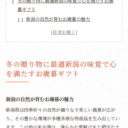
冬の贈り物に最適新潟の味覚で心を満たすお歳
暮ギフト
新潟の自然が育むお歳暮の魅力
地元で愛される新潟の人気特産品
お歳暮に選ぶべき新潟の絶品グルメ
贈る相手に合わせた新潟お歳暮の選び方
新潟産の食品で心温まる冬の贈り物
冬の贈り物に最適新潟の味覚で心
新潟の味覚で感謝を伝えるお歳暮
を満たすお歳暮ギフト
お歳暮に選びたい新潟県の特産品で伝える感謝
の気持ち
新潟県の特産品がもたらす贈り物の価値
新潟の自然が育むお歳暮の魅力
特産品で感謝を表現新潟の選び方
新潟県は四季折々の自然が織りなす美しい風景が広が
新潟の特産品で心に残るお歳暮を
り、その豊かな環境が多種多様な特産品を生み出してい
新潟の味わいを届ける特産品の魅力
ます。この地の米や酒は、清らかな雪解け水と肥沃な土