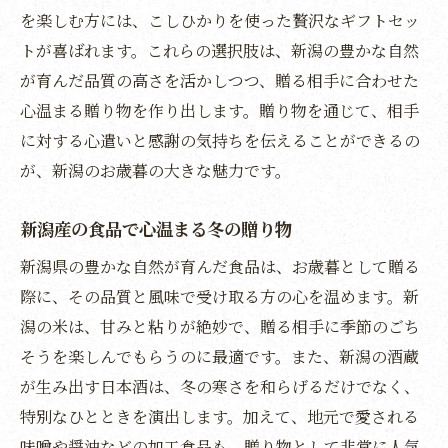
を楽しむ方には、こしひかりを使った贅沢なギフトセッ
新潟の特産品が紡ぐ贈り物の物語
トが喜ばれます。これらの選択肢は、新潟の豊かな自然
冬の特別な贈り物新潟の自然と共に心を込めた
が育んだ品質の高さを活かしつつ、贈る相手に合わせた
お歳暮を
心温まる贈り物を作り出します。贈り物を通じて、相手
自然と共に贈る新潟のお歳暮
に対する心遣いと感謝の気持ちを伝えることができるの
心を込めた冬の贈り物新潟スタイル
が、新潟のお歳暮の大きな魅力です。
新潟の自然が彩る特別なお歳暮
自然の恵みを感じる新潟の贈り物
新潟産の食品で心温まる冬の贈り物
新潟の風景と共に贈るお歳暮の魅力
新潟県の豊かな自然が育んだ食品は、お歳暮として贈る
冬の特別感を演出する新潟のお歳暮
際に、その品質と風味で受け取る方の心を温めます。新
潟の米は、甘みと粘りが絶妙で、贈る相手に季節のごち
そうを楽しんでもらうのに最適です。また、新潟の酒蔵
が生み出す日本酒は、冬の寒さを和らげるだけでなく、
特別なひとときを演出します。加えて、地元で愛される
味噌や醤油などの加工食品も、贈り物として非常に人気