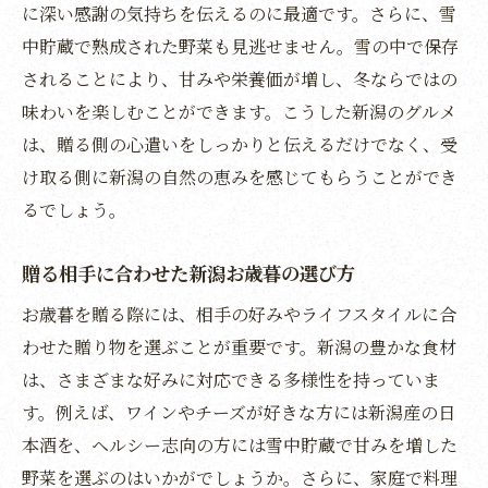
に深い感謝の気持ちを伝えるのに最適です。さらに、雪
新潟の風土を感じるお歳暮の選び方
中貯蔵で熟成された野菜も見逃せません。雪の中で保存
地元の味わいを楽しむ新潟のお歳暮
されることにより、甘みや栄養価が増し、冬ならではの
新潟の豊かな自然を贈るお歳暮
味わいを楽しむことができます。こうした新潟のグルメ
は、贈る側の心遣いをしっかりと伝えるだけでなく、受
お歳暮で味わう新潟の美食文化
け取る側に新潟の自然の恵みを感じてもらうことができ
風土が育てた新潟の美味しさを贈る
るでしょう。
新潟の味覚を堪能するお歳暮の魅力
お歳暮で伝える心新潟県の逸品が描く贈り物の
贈る相手に合わせた新潟お歳暮の選び方
物語
お歳暮を贈る際には、相手の好みやライフスタイルに合
新潟県の逸品が紡ぐ感謝のストーリー
わせた贈り物を選ぶことが重要です。新潟の豊かな食材
贈り物に込める新潟の心
は、さまざまな好みに対応できる多様性を持っていま
県産品で描く新潟のお歳暮の物語
す。例えば、ワインやチーズが好きな方には新潟産の日
話題の逸品が伝える新潟からの感謝
本酒を、ヘルシー志向の方には雪中貯蔵で甘みを増した
新潟の逸品で心を届けるお歳暮
野菜を選ぶのはいかがでしょうか。さらに、家庭で料理