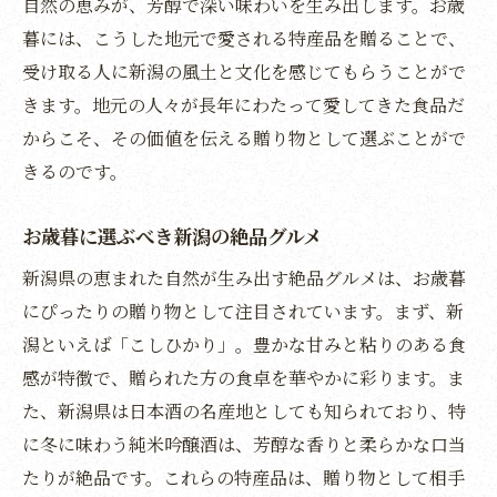
自然の恵みが、芳醇で深い味わいを生み出します。お歳
冬の贈り物にふさわしい新潟の逸品
暮には、こうした地元で愛される特産品を贈ることで、
新潟特産で贈る心温まるお歳暮
受け取る人に新潟の風土と文化を感じてもらうことがで
新潟らしさを感じる特別なお歳暮
きます。地元の人々が長年にわたって愛してきた食品だ
新潟の味覚が伝える心温まる贈り物
からこそ、その価値を伝える贈り物として選ぶことがで
特別感を演出する新潟の冬のお歳暮
きるのです。
特産品で彩るお歳暮新潟の味覚を贈る喜び
お歳暮に選ぶべき新潟の絶品グルメ
新潟の特産品で喜ばれるお歳暮
地域の味覚を楽しむ特産品のお歳暮
新潟県の恵まれた自然が生み出す絶品グルメは、お歳暮
にぴったりの贈り物として注目されています。まず、新
新潟の特産品がもたらす贈答の喜び
潟といえば「こしひかり」。豊かな甘みと粘りのある食
お歳暮に最適な新潟の特産品を選ぶ
感が特徴で、贈られた方の食卓を華やかに彩ります。ま
新潟の美味しさが伝える特別な贈り物
た、新潟県は日本酒の名産地としても知られており、特
特産品で心に届ける新潟のお歳暮
に冬に味わう純米吟醸酒は、芳醇な香りと柔らかな口当
新潟の美味しさを贈るお歳暮で楽しむ豊かな風
たりが絶品です。これらの特産品は、贈り物として相手
土