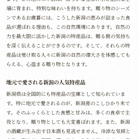
地域の魅力を感じる新潟特産品のお歳暮
壌に育まれ、特別な味わいを持ちます。贈り物のシーズ
ンであるお歳暮には、こうした新潟の恵みが詰まった食
新潟の特産品で大切な人への感謝を
品が選ばれる理由も、この自然環境にあります。自然の
新潟の自然が育む米と酒お歳暮に贈る絶品の選
力を最大限に活かした新潟の特産品は、贈る側の気持ち
び方
を深く伝えることができるのです。そして、それらの特
新潟の米と酒で彩るお歳暮の品
産品は受け取る人々に新潟の自然の偉大さを体感しても
地域の風土が育むお歳暮用米と酒
らえる、心温まる贈り物となります。
新潟の絶品米と名酒の選び方
贈答品として喜ばれる新潟の米と酒
地元で愛される新潟の人気特産品
新潟の自然が育てた米と酒のお歳暮
新潟県は全国的にも特産品の宝庫として知られていま
新潟産米と酒で特別なお歳暮に
す。特に地元で愛されるのが、新潟産のこしひかり米で
心温まる冬の贈り物新潟ならではのお歳暮で特
す。そのふっくらとした食感と甘みは、多くの食卓で主
別な思いを
役となり、贈り物としても大変喜ばれます。また、新潟
の酒蔵が生み出す日本酒も見逃せません。冷涼な気候と
新潟独自の魅力を持つお歳暮の品