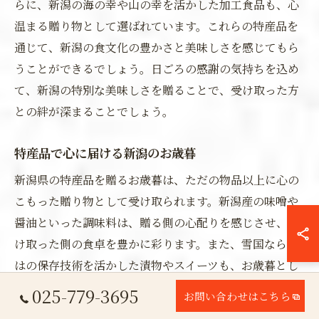
らに、新潟の海の幸や山の幸を活かした加工食品も、心
温まる贈り物として選ばれています。これらの特産品を
通じて、新潟の食文化の豊かさと美味しさを感じてもら
うことができるでしょう。日ごろの感謝の気持ちを込め
て、新潟の特別な美味しさを贈ることで、受け取った方
との絆が深まることでしょう。
特産品で心に届ける新潟のお歳暮
新潟県の特産品を贈るお歳暮は、ただの物品以上に心の
こもった贈り物として受け取られます。新潟産の味噌や
醤油といった調味料は、贈る側の心配りを感じさせ、受
け取った側の食卓を豊かに彩ります。また、雪国ならで
はの保存技術を活かした漬物やスイーツも、お歳暮とし
て大変人気です。これらの新潟の特産品は、贈る側の感
025-779-3695
お問い合わせはこちら
謝の気持ちをしっかりと伝え、贈られた側に幸せをもた