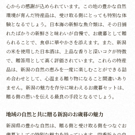
心からの感謝が込められています。この地の豊かな自然
忘れられない新潟のお歳暮で贈る側と受け取る
環境が育んだ特産品は、受け取る側にとっても特別な体
側をつなぐ
験となるでしょう。日本海の新鮮な魚介類は、その日捕
贈る側の想いを伝える新潟のお歳暮
れたばかりの新鮮さと味わいが自慢で、お歳暮として贈
新潟のお歳暮で心をつなぐ
られることで、食卓に華やかさを添えます。また、新潟
忘れられないお歳暮としての新潟の特産品
の米を使用した日本酒は、上品な香りと深いコクが特徴
新潟のお歳暮で絆を深める
で、贈答用として高く評価されています。これらの特産
心に残る新潟のお歳暮の選び方
品は、新潟の自然の恵みを一度に楽しむことができる詰
め合わせとして、心温まる贈り物になること間違いあり
新潟の贈り物で心をつなぐ大切さ
ません。新潟の魅力を存分に味わえるお歳暮セットは、
贈る側の思いを伝える最良の手段となるでしょう。
地域の自然と共に贈る新潟のお歳暮の魅力
新潟県の豊かな自然は、贈る側と受け取る側をつなぐお
歳暮としての特別な魅力を持っています。四季折々の自