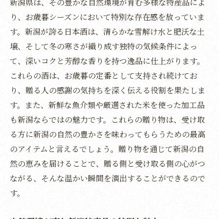
新潟県は、その豊かな自然環境が育む多様な特産品によ
新潟の米と酒で彩る贅沢なお歳暮
り、お歳暮シーズンにおいて特別な存在感を放っていま
新潟の重要な文化である米を贈る意味
す。新潟が誇る日本酒は、清らかな雪解け水と肥沃な土
新潟の米と酒の魅力を引き出すお歳暮の選
壌、そして冬の寒さが織り成す独特の気候条件によっ
び方
て、深いコクと芳醇な香りを持つ逸品に仕上がります。
心に響く新潟からのお歳暮で四季の美しさを共
これらの酒は、お歳暮の定番として支持され続けてお
有
り、贈る人の感謝の気持ちを深く伝える役割を果たしま
四季の変化を楽しむ新潟のお歳暮
す。また、新鮮な魚介類や厳選された米を使った加工品
も新潟ならではの魅力です。これらの贈り物は、受け取
季節ごとの新潟の美を贈る
る方に新潟の自然の豊かさを味わってもらうための最高
新潟の四季が彩るお歳暮の選び方
のアイテムと言えるでしょう。贈り物を通じて新潟の自
四季折々の新潟の風景をお歳暮で楽しむ
然の恵みを届けることで、贈る側と受け取る側の心がつ
新潟の四季を感じる特産品の贈り方
ながる、そんな温かい瞬間を演出することができるので
新潟の自然と季節が織り成すお歳暮の魅力
す。
新潟の自然の恵みを感じるお歳暮で特別な贈り
物を