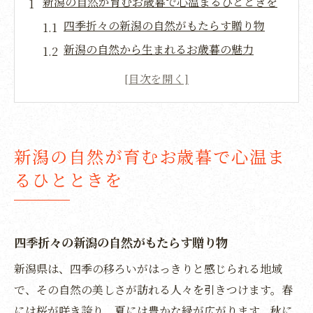
新潟の自然が育むお歳暮で心温まるひとときを
四季折々の新潟の自然がもたらす贈り物
新潟の自然から生まれるお歳暮の魅力
自然環境が育む新潟特産品の特別な魅力
新潟の豊かな自然に育まれた贅沢なお歳暮
地域の自然と共に贈る新潟のお歳暮の魅力
新潟の自然の恵みを感じるお歳暮の選び方
新潟の自然が育むお歳暮で心温ま
お歳暮に込める新潟の特産品の魅力とは
るひとときを
新潟ならではの特産品を贈る意味
特産品を通じて感じる新潟の四季
新潟の特産品で表す感謝の心
四季折々の新潟の自然がもたらす贈り物
地域の特産品が持つ新潟の魅力
新潟県は、四季の移ろいがはっきりと感じられる地域
新潟特産品が際立つお歳暮の選び方
で、その自然の美しさが訪れる人々を引きつけます。春
には桜が咲き誇り、夏には豊かな緑が広がります。秋に
新潟の特産品を贈る際のポイント