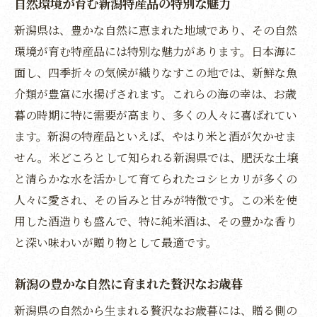
自然環境が育む新潟特産品の特別な魅力
新潟の自然が育んだ素材の魅力
新潟県は、豊かな自然に恵まれた地域であり、その自然
特別な贈り物としての新潟のお歳暮
環境が育む特産品には特別な魅力があります。日本海に
新潟の自然の恵みを活かした贈り物
面し、四季折々の気候が織りなすこの地では、新鮮な魚
介類が豊富に水揚げされます。これらの海の幸は、お歳
自然から生まれる新潟の豊かさを感じる
暮の時期に特に需要が高まり、多くの人々に喜ばれてい
新潟の自然を感じる特産品の選び方
ます。新潟の特産品といえば、やはり米と酒が欠かせま
新潟の自然とともに贈るお歳暮の選び方
せん。米どころとして知られる新潟県では、肥沃な土壌
新潟の魅力を詰め込んだお歳暮で豊かな時間を
と清らかな水を活かして育てられたコシヒカリが多くの
新潟の魅力を伝える特産品の選び方
人々に愛され、その旨みと甘みが特徴です。この米を使
豊かな時間をもたらす新潟の贈り物
用した酒造りも盛んで、特に純米酒は、その豊かな香り
新潟の特徴が詰まったお歳暮を贈る
と深い味わいが贈り物として最適です。
新潟の魅力を感じる特産品の楽しみ方
新潟の豊かな自然に育まれた贅沢なお歳暮
新潟ならではの贅沢なお歳暮の選び方
新潟県の自然から生まれる贅沢なお歳暮には、贈る側の
新潟の土地の魅力を伝える贈り物