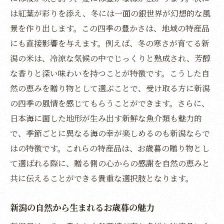
は紅葉が彩りを添え、冬には一面の銀世界が幻想的な風
日本海の恩恵を受けた新潟のお歳暮セットの秘
景を作り出します。この四季の豊かさは、地域の特産品
密
にも直接影響を与えます。例えば、冬の寒さが育てる新
日本海の幸を楽しむ贅沢なお歳暮
潟の米は、冷涼な気候の中でじっくりと熟成され、芳醇
新潟の海鮮が魅力のお歳暮セット
な香りと深い味わいを持つことが特徴です。こうした自
海の恵みを詰め込んだ新潟ギフト
然の恵みを贈り物として選ぶことで、受け取る方に新潟
新潟の海が育む特別なお歳暮
の四季の風情を感じてもらうことができます。さらに、
日本海の風味を楽しむお歳暮の選び方
日本海に面した地形が生み出す新鮮な魚介類も魅力的
新潟の海鮮を贈ることで伝わる感謝の気持
で、季節ごとに異なる海の幸が楽しめるのも新潟ならで
ち
はの特徴です。これらの特産品は、お歳暮の贈り物とし
て選ばれる際に、贈る側の心からの感謝を自然の恵みと
米どころ新潟の贅沢なお歳暮で感謝を伝える
共に伝えることができる貴重な選択肢となります。
新潟の米がもたらすお歳暮の贅沢さ
日本酒を通じて伝える新潟の豊かさ
新潟の自然から生まれるお歳暮の魅力
米どころ新潟の誇りを贈るお歳暮