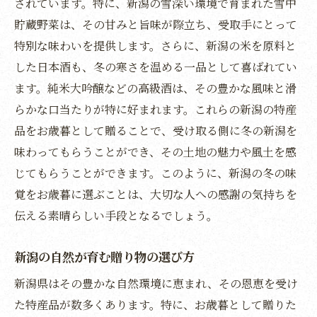
されています。特に、新潟の雪深い環境で育まれた雪中
感謝の気持ちを込めた新潟の贈り物
貯蔵野菜は、その甘みと旨味が際立ち、受取手にとって
新潟のお歳暮で伝える心の温かさ
特別な味わいを提供します。さらに、新潟の米を原料と
新潟の米と酒で心温まるお歳暮の贈り物
した日本酒も、冬の寒さを温める一品として喜ばれてい
お歳暮に選ぶ新潟の米と酒の魅力
ます。純米大吟醸などの高級酒は、その豊かな風味と滑
らかな口当たりが特に好まれます。これらの新潟の特産
心を込めた贈り物に新潟の米と酒
品をお歳暮として贈ることで、受け取る側に冬の新潟を
新潟の米と酒で贈る心温まるお歳暮
味わってもらうことができ、その土地の魅力や風土を感
お歳暮で選ぶ新潟の米と酒の美味しさ
じてもらうことができます。このように、新潟の冬の味
新潟の米と酒が心を温める贈り物
覚をお歳暮に選ぶことは、大切な人への感謝の気持ちを
米と酒で心温まる新潟のお歳暮
伝える素晴らしい手段となるでしょう。
冬の新潟特産品でお歳暮の心からの感謝
冬の新潟特産品がお歳暮に最適な理由
新潟の自然が育む贈り物の選び方
心温まる贈り物に選ぶ新潟の特産品
新潟県はその豊かな自然環境に恵まれ、その恩恵を受け
新潟の冬特産品で贈る感謝の気持ち
た特産品が数多くあります。特に、お歳暮として贈りた