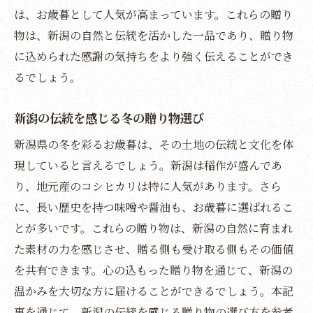
新潟の味覚で贈る心温まるお歳暮
は、お歳暮として人気が高まっています。これらの贈り
豊かな味覚が詰まった新潟のお歳暮
物は、新潟の自然と伝統を活かした一品であり、贈り物
新潟の美味を贈る贅沢なお歳暮選び
に込められた感謝の気持ちをより強く伝えることができ
るでしょう。
お歳暮で味わう新潟の豊かな味わい
新潟の伝統を感じる冬の贈り物選び
新潟県の冬を彩るお歳暮は、その土地の伝統と文化を体
現していると言えるでしょう。新潟は稲作が盛んであ
り、地元産のコシヒカリは特に人気があります。さら
に、長い歴史を持つ味噌や醤油も、お歳暮に選ばれるこ
とが多いです。これらの贈り物は、新潟の自然に育まれ
た素材の力を感じさせ、贈る側も受け取る側もその価値
を共有できます。心の込もった贈り物を通じて、新潟の
温かみを大切な方に届けることができるでしょう。本記
事を通じて、新潟の伝統を感じる贈り物の選び方を参考