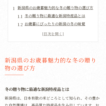
新潟県のお歳暮魅力的な冬の贈り物の選び方
冬の贈り物に最適な新潟特産品とは
お歳暮にぴったりの新潟の冬の味覚
新潟の自然が育む贈り物の選び方
贈る人も喜ぶ新潟のお歳暮ギフト
新潟の伝統を感じる冬の贈り物選び
冬に味わう新潟の豊かな自然の恵み
新潟県のお歳暮魅力的な冬の贈り
心温まる贈り物新潟の特産品でお歳暮を
物の選び方
心を込めて贈る新潟の美味な特産品
新潟で選ぶ感謝を伝えるお歳暮
特産品で心温まる新潟のお歳暮選び
冬の贈り物に最適な新潟特産品とは
新潟の特産品が贈る人に喜ばれる理由
新潟県は、日本有数の米どころとして知られ、その豊か
お歳暮に最適な新潟の心温まる贈り物
な自然環境は、高品質な特産品を生み出しています。お