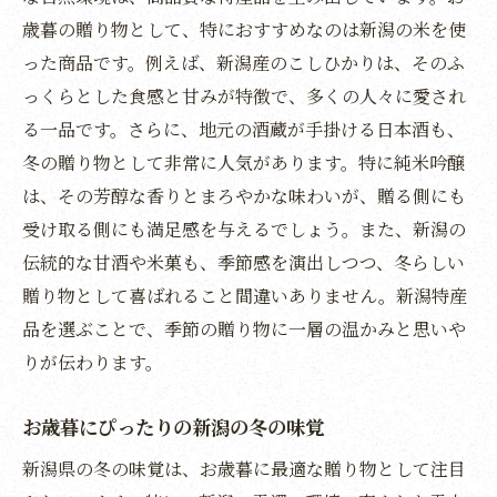
歳暮の贈り物として、特におすすめなのは新潟の米を使
新潟の特産品をお歳暮に選ぶ理由
った商品です。例えば、新潟産のこしひかりは、そのふ
お歳暮の選び方新潟県の豊かな自然の恵み
っくらとした食感と甘みが特徴で、多くの人々に愛され
新潟県の自然が育むお歳暮ギフト
る一品です。さらに、地元の酒蔵が手掛ける日本酒も、
豊かな自然から生まれる新潟の贈り物
冬の贈り物として非常に人気があります。特に純米吟醸
新潟の自然素材で心温まるお歳暮を
は、その芳醇な香りとまろやかな味わいが、贈る側にも
お歳暮に選ぶ新潟の自然の恵み
受け取る側にも満足感を与えるでしょう。また、新潟の
自然の恵みが詰まった新潟のお歳暮
伝統的な甘酒や米菓も、季節感を演出しつつ、冬らしい
新潟の自然を感じる贈り物選び
贈り物として喜ばれること間違いありません。新潟特産
品を選ぶことで、季節の贈り物に一層の温かみと思いや
贈り物の季節新潟のお歳暮で感謝を伝える
りが伝わります。
お歳暮で伝える新潟の心
贈り物で伝える新潟の感謝の心
お歳暮にぴったりの新潟の冬の味覚
新潟のお歳暮で大切な人に感謝
新潟県の冬の味覚は、お歳暮に最適な贈り物として注目
心温まる新潟のお歳暮で感謝を届ける