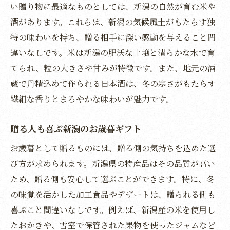
い贈り物に最適なものとしては、新潟の自然が育む米や
冬に選ぶ新潟の特産品で心からの感謝
酒があります。これらは、新潟の気候風土がもたらす独
新潟特産品で伝える冬のお歳暮の心
特の味わいを持ち、贈る相手に深い感動を与えること間
新潟の冬の味覚で贈るお歳暮の喜び
違いなしです。米は新潟の肥沃な土壌と清らかな水で育
新潟県の自然が育むお歳暮特産品の選び方
てられ、粒の大きさや甘みが特徴です。また、地元の酒
自然の力を感じる新潟のお歳暮選び
蔵で丹精込めて作られる日本酒は、冬の寒さがもたらす
新潟の特産品で心温まる贈り物を
繊細な香りとまろやかな味わいが魅力です。
お歳暮に選ぶ新潟の自然が育む特産品
贈る人も喜ぶ新潟のお歳暮ギフト
新潟の自然の恵みを楽しむ贈り物
心からの贈り物に新潟の自然特産品
お歳暮として贈るものには、贈る側の気持ちを込めた選
び方が求められます。新潟県の特産品はその品質が高い
新潟県の自然が育む贈り物の魅力
ため、贈る側も安心して選ぶことができます。特に、冬
豊かな新潟の味覚でお歳暮の贈り物を満喫
の味覚を活かした加工食品やデザートは、贈られる側も
新潟の味覚を楽しむお歳暮選び
喜ぶこと間違いなしです。例えば、新潟産の米を使用し
お歳暮で堪能する新潟の豊かな味覚
たおかきや、雪室で保管された果物を使ったジャムなど