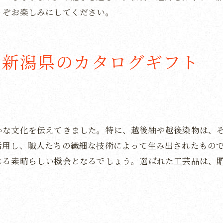
新潟の新しい魅力に出会うカタログ
うぞお楽しみにしてください。
新潟の新発見を楽しむ贅沢な時間
地域の魅力を再発見するカタログギフトの選び方
新潟の魅力を考慮したギフトの選び方
る新潟県のカタログギフト
地域の特性を活かした新潟の逸品選び
新潟の魅力を伝えるカタログギフトの選択
地域の価値を高める新潟のギフト選び
新潟の特産品を贈る効果的な方法
かな文化を伝えてきました。特に、越後紬や越後染物は、
地域の魅力を最大限に引き出す贈り物
活用し、職人たちの繊細な技術によって生み出されたもの
じる素晴らしい機会となるでしょう。選ばれた工芸品は、