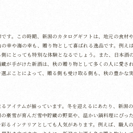
新潟米の美味しさを堪能する贈り物
日本酒の魅力を知る新潟のギフト
新潟の米と酒が織り成す贅沢な時間
節です。この時期、新潟のカタログギフトは、地元の食材
新潟の誇る米と酒の逸品を選ぶ
山の幸や海の幸も、贈り物として喜ばれる逸品です。例え
米と酒を贈る新潟の豊かな選択肢
る側にとっても特別な体験となるでしょう。また、日本酒
新潟の米と酒を楽しむカタログギフト
酒蔵が手がけた新酒は、秋の贈り物として多くの人に愛さ
新潟県の職人技を堪能できるカタログギフト
を選ぶことによって、贈る側も受け取る側も、秋の豊かな
職人技が光る新潟の工芸品
伝統の技を受け継ぐ新潟の職人
新潟の匠が創る唯一無二のアイテム
まるアイテムが揃っています。冬を迎えるにあたり、新潟
職人の情熱が感じられる新潟の贈り物
潟の豪雪が育んだ雪中貯蔵の野菜や、温かい鍋料理にぴっ
新潟の匠の技を日常に取り入れる
を彩るインテリアとしても人気があります。例えば、職人
職人技を楽しむ新潟の贅沢な選りすぐり