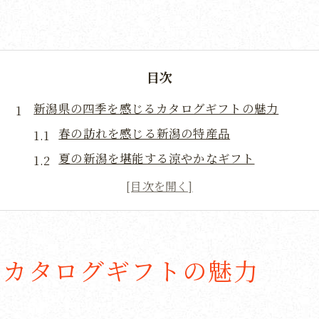
目次
新潟県の四季を感じるカタログギフトの魅力
春の訪れを感じる新潟の特産品
夏の新潟を堪能する涼やかなギフト
秋の実りを祝う新潟の豊かな贈り物
冬の新潟を楽しむ温かいアイテム
四季折々の新潟の風景を楽しむ方法
季節の移ろいを感じる贅沢なひととき
るカタログギフトの魅力
伝統と現代が融合する新潟県のカタログギフト
伝統工芸品に息づく新潟の歴史