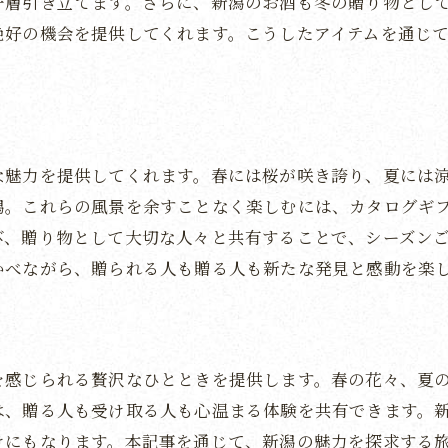
一層引き立てます。さらに、新潟のお酒も冬の贈り物とし
絶好の機会を提供してくれます。こうしたアイテムを通じ
新潟の豊かな風土をカタログギフトで味わう方法
新潟の風土を感じる特産品の選び方
地元の素材を活かした新潟の逸品
新潟の自然と土地の恵みを贈る
風土に根ざした新潟の豊かなギフト
な魅力を提供してくれます。春には桜が咲き誇り、夏には
潟。これらの風景を余すことなく楽しむには、カタログギ
新潟の自然を贈る特別なカタログ
び、贈り物として大切な人々と共有することで、シーズン
新潟の地元の魅力を堪能する方法
かべながら、贈られる人も贈る人も新たな発見と感動を楽
カタログギフトで広がる新潟県の新たな発見
新潟の知られざる魅力を発見する
カタログギフトで新潟の新たな一面を知る
を感じられる贅沢なひとときを提供します。春の花々、夏
新潟の魅力を広げる特別な贈り物
は、贈る人も受け取る人も心温まる体験を共有できます。
地域の新たな価値を見つける新潟のギフト
けにもなります。本記事を通じて、新潟の魅力を探求する