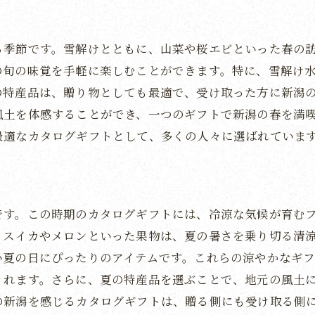
現代のデザインが映える新潟の逸品
新潟の伝統技術を活かした選りすぐりの品
る季節です。雪解けとともに、山菜や桜エビといった春の
伝統と現代を繋ぐ新潟の新たな挑戦
の旬の味覚を手軽に楽しむことができます。特に、雪解け
古きを尊び新しきを創る新潟のギフト
の特産品は、贈り物としても最適で、受け取った方に新潟
伝統を感じる新潟のモダンな贈り物
風土を体感することができ、一つのギフトで新潟の春を満
最適なカタログギフトとして、多くの人々に選ばれていま
カタログギフトで体験する新潟県の自然と文化
新潟の自然を自宅で楽しむ方法
地域の文化を感じる新潟のカタログギフト
自然と文化が織りなす贅沢な贈り物
です。この時期のカタログギフトには、冷涼な気候が育む
新潟の自然美と文化に触れる体験
、スイカやメロンといった果物は、夏の暑さを乗り切る清
い夏の日にぴったりのアイテムです。これらの涼やかなギ
地域の魅力を体感する新潟のギフト
くれます。さらに、夏の特産品を選ぶことで、地元の風土
新潟の豊かな自然を楽しむカタログ
の新潟を感じるカタログギフトは、贈る側にも受け取る側
新潟米と日本酒が主役のカタログギフト探索