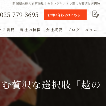
新潟県の魅力を再発見！カタログギフトで楽しむ贅沢な選択肢
025-779-3695
お問い合わせはこちら
ある質問
当社の特徴
会社概要
ブログ
コラム
ギフト
定期便
通販
しむ贅沢な選択肢「越の
米
お土産