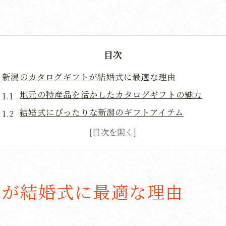
目次
新潟のカタログギフトが結婚式に最適な理由
地元の特産品を活かしたカタログギフトの魅力
結婚式にぴったりな新潟のギフトアイテム
新潟の食文化を感じる選りすぐりのカタログ
地域の絆を深める新潟の贈り物選び
特別な日のための新潟ならではのカタログギフト
心に響く新潟の贈り物の選び方
トが結婚式に最適な理由
結婚式に喜ばれる新潟カタログギフトの魅力とは
新潟の豊かな自然を反映したギフト