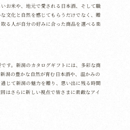
しいお米や、地元で愛される日本酒、そして職
かな文化と自然を感じてもらうだけでなく、贈
け取る人が自分の好みに合った商品を選べる楽
要です。新潟のカタログギフトには、多彩な商
、新潟の豊かな自然が育む日本酒や、温かみの
かに
を通じて新潟の魅力を贈り、思い出に残る時間
次回はさらに新しい視点で皆さまに素敵なアイ