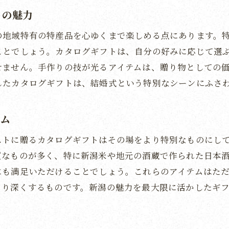
ゲストを感動させる新潟の味覚
トの魅力
地元の誇りを贈るカタログギフト
の地域特有の特産品を心ゆくまで楽しめる点にあります。
新潟の伝統文化が光るアイテム選び
ことでしょう。カタログギフトは、自分の好みに応じて選
受け取る側に喜ばれる新潟の優れもの
せません。手作りの技が光るアイテムは、贈り物としての
新潟の魅力を詰め込んだ贈り物
したカタログギフトは、結婚式という特別なシーンにふさ
地元の魅力を伝える新潟カタログギフトの選び方
新潟の自然の恵みを活かした選び方
テム
贈る相手に合わせた新潟のギフト選び
ストに贈るカタログギフトはその場をより特別なものにし
地域の特色を最大限に活かすカタログギフト
質なものが多く、特に新潟米や地元の酒蔵で作られた日本
新潟ならではの逸品を選ぶポイント
にも満足いただけることでしょう。これらのアイテムはた
より深くするものです。新潟の魅力を最大限に活かしたギ
結婚式を彩るプレミアムなギフト選び
地元の魅力を伝えるための選び方
新潟の美味しい米と地酒を楽しめるカタログギフト