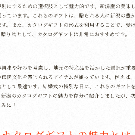
特別にするための選択肢として魅力的です。新潟産の美味
ゲストに喜ばれる新潟カタログギフトの特長
揃っています。これらのギフトは、贈られる人に新潟の豊
喜ばれる理由は新潟の魅力にあり
ます。また、カタログギフトの形式を利用することで、受
地元の味と文化を楽しめるギフト
う贈り物として、カタログギフトは非常におすすめです。
ゲストが選ぶ楽しみを提供するカタログ
新潟の特色を生かした特別なアイテム
心に残る新潟の贈り物の特長
の興味や好みを考慮し、地元の特産品を活かした選択が重
新潟の魅力を最大限に引き出すカタログ
や伝統文化を感じられるアイテムが揃っています。例えば
新潟の魅力を詰め込んだカタログギフトが結婚式を華や
物として最適です。結婚式の特別な日に、これらのギフト
新潟のギフトが結婚式に彩りを添える
で新潟のカタログギフトの魅力を存分に紹介しましたが、
しみに！
地域の魅力を活かした華やかさ
特別な結婚式にふさわしい新潟の贈り物
新潟の独自性が光るギフトの選び方
潟カタログギフトの魅力とは