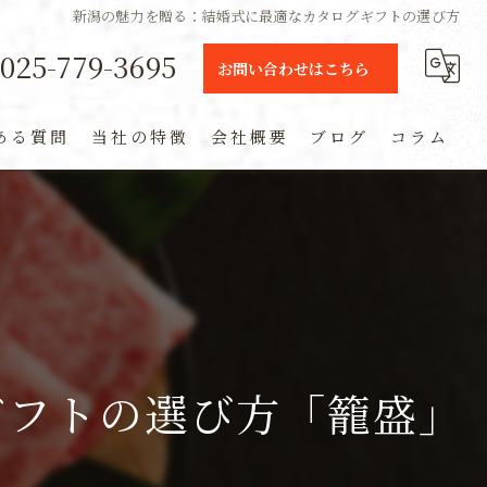
新潟の魅力を贈る：結婚式に最適なカタログギフトの選び方
025-779-3695
お問い合わせはこちら
ある質問
当社の特徴
会社概要
ブログ
コラム
ギフト
定期便
通販
米
ギフトの選び方「籠盛」
お土産