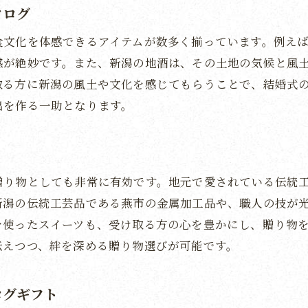
タログ
新潟の代表的な米と日本酒の魅力
食文化を体感できるアイテムが数多く揃っています。例え
贈れば喜ばれる新潟のグルメセット
感が絶妙です。また、新潟の地酒は、その土地の気候と風
地元の味を存分に楽しむための選択肢
取る方に新潟の風土や文化を感じてもらうことで、結婚式
新潟の食文化を楽しむギフトアイテム
出を作る一助となります。
特別な日にふさわしい新潟の美味
新潟の味覚を贈り物として活かす
新潟の伝統工芸品を贈るカタログギフトの魅力
贈り物としても非常に有効です。地元で愛されている伝統
新潟の伝統が息づく工芸品の魅力
新潟の伝統工芸品である燕市の金属加工品や、職人の技が
職人技が光る逸品を選ぶポイント
を使ったスイーツも、受け取る方の心を豊かにし、贈り物
結婚式にぴったりな新潟の工芸ギフト
伝えつつ、絆を深める贈り物選びが可能です。
独特の存在感を持つ新潟の逸品
地域の魅力を伝える伝統工芸品
ログギフト
新潟の心を込めた贈り物選び