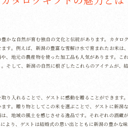
華やかさを演出する新潟の魅力
新潟の多彩な魅力を楽しむカタログギフト
新潟のカタログギフトで心に残る結婚式を演出
新潟のギフトで特別な思い出を創る
の豊かな自然が育む独自の文化と伝統があります。カタロ
ゲストの心に響く新潟の贈り物
せます。例えば、新潟の豊富な雪解け水で育まれたお米は
新潟の魅力を感じさせる演出のポイント
酒や、地元の農産物を使った加工品も人気があります。こ
心温まる新潟のギフトで結婚式を彩る
う。そして、新潟の自然に根ざしたこれらのアイテムが、
新潟の特色を活かした心に残る演出
かけがえのない結婚式を新潟の魅力で
を取り入れることで、ゲストに感動を贈ることができます
います。贈り物としてこの米を選ぶことで、ゲストに新潟
酒は、地域の風土を感じさせる逸品です。それぞれの酒蔵
れにより、ゲストは結婚式の思い出とともに新潟の豊かな