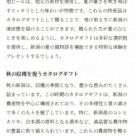
地ビールは、地元の素材を使用し、夏の暑さを吹き飛ば
心安らぐ自然の贈り物
すスッキリとした味わいが特徴です。これらの特産品は
カタログギフトで体験する新潟の文化
カタログギフトとして贈ることで、受け取る方に新潟の
文化の香りを届ける贈り物
清涼感を届けることができます。贈られた方が夏のひと
ときを楽しめるように、カタログギフトは多彩な選択肢
芸術と歴史を楽しむ一冊
を提供し、新潟の夏の風物詩を堪能できる特別な体験を
地域文化を体感するギフト
プレゼントするでしょう。
新潟ならではの文化体験
贈り物で文化を学ぶ
秋の収穫を祝うカタログギフト
伝統文化の魅力を伝える
秋の新潟は、収穫の季節となり、豊かな恵みがたくさん
新潟の魅力を届けるカタログギフトの選び方
詰まっています。この時期のカタログギフトは、新潟の
贈り物選びのポイント
農産物を中心に構成されており、その多様性と質の高さ
新潟らしさを重視した一冊
で多くの人々を魅了しています。特に、新潟産のコシヒ
選ぶ楽しさを感じるカタログ
カリや、日本酒の原料となる酒米など、高品質な農作物
が豊富に取り揃えられています。これらの農産物を贈る
贈る人の心を映す選び方