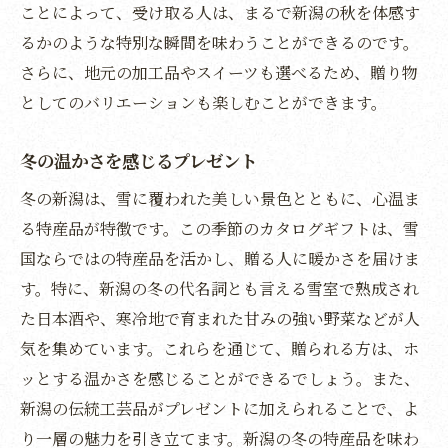
ことによって、受け取る人は、まるで新潟の秋を体感す
新潟の魅力が詰まった選択肢
るかのような特別な瞬間を味わうことができるのです。
選び方で贈り物の価値が決まる
さらに、地元の加工品やスイーツも選べるため、贈り物
心に残る新潟のカタログギフトで特別な瞬間を
としてのバリエーションも楽しむことができます。
心を込めた贈り物の演出
思い出に残る特別な一冊
冬の温かさを感じるプレゼント
感動を呼ぶ贈り物の秘訣
冬の新潟は、雪に覆われた美しい景色とともに、心温ま
贈られる人の心に寄り添う
る特産品が特徴です。この季節のカタログギフトは、雪
特別な瞬間を作る贈り物
国ならではの特産品を活かし、贈る人に暖かさを届けま
す。特に、新潟の冬の代名詞とも言える雪室で熟成され
心温まるギフトの選び方
た日本酒や、寒冷地で育まれた甘みの強い野菜などが人
新潟を知るカタログギフトで地域の豊かさを発
気を集めています。これらを通じて、贈られる方は、ホ
見
ッとする温かさを感じることができるでしょう。また、
地域の魅力を再発見する
新潟の伝統工芸品がプレゼントに加えられることで、よ
新潟の多様性を感じる
り一層の魅力を引き立てます。新潟の冬の特産品を味わ