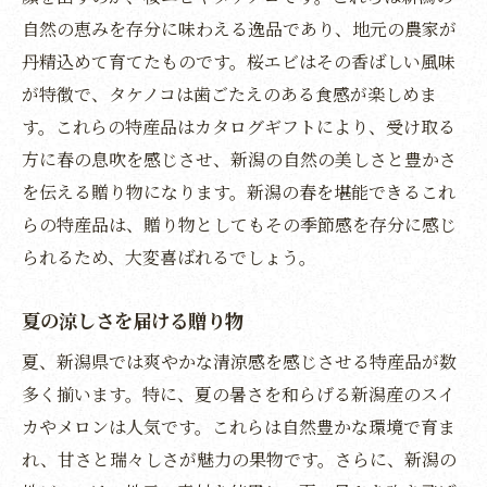
自然の恵みを存分に味わえる逸品であり、地元の農家が
職人技が光る新潟のカタログギフトの秘密
丹精込めて育てたものです。桜エビはその香ばしい風味
細部に宿る職人のこだわり
が特徴で、タケノコは歯ごたえのある食感が楽しめま
一つひとつ手作りの温もり
す。これらの特産品はカタログギフトにより、受け取る
地域を支える職人の技
方に春の息吹を感じさせ、新潟の自然の美しさと豊かさ
新潟の誇る巧みな技術
を伝える贈り物になります。新潟の春を堪能できるこれ
心に響く、手仕事の美
らの特産品は、贈り物としてもその季節感を存分に感じ
選ばれる理由は職人の技
られるため、大変喜ばれるでしょう。
新潟の自然を感じるカタログギフトの贈り物
夏の涼しさを届ける贈り物
自然の恵みを贈る喜び
夏、新潟県では爽やかな清涼感を感じさせる特産品が数
風土が育んだ豊かな味わい
多く揃います。特に、夏の暑さを和らげる新潟産のスイ
四季を映し出す美しいギフト
カやメロンは人気です。これらは自然豊かな環境で育ま
自然と調和する贈り物
れ、甘さと瑞々しさが魅力の果物です。さらに、新潟の
新潟の自然美を感じる一冊