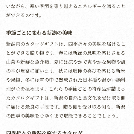
地域の特色を活かした贈り物
いながら、寒い季節を乗り越えるエネルギーを贈ること
新潟の魅力を深く知る機会
ができるのです。
地域の豊かさを伝える一冊
季節ごとに変わる新潟の美味
カタログで新潟を旅する
新潟県のカタログギフトは、四季折々の美味を届けるこ
とができる贈り物です。春には新緑の息吹を感じさせる
山菜や新鮮な魚介類、夏には涼やかで爽やかな果物や海
の幸が豊富に揃います。秋には収穫の喜びを感じる新米
や果物、冬には雪の中で熟成された日本酒や温かい鍋料
理が心を温めます。これらの季節ごとの特産品が詰まっ
たカタログギフトは、新潟の自然と食文化を受け取る側
に届ける最良の手段です。贈る側も受け取る側も、新潟
の四季の美味を心ゆくまで堪能できることでしょう。
四季折々の新潟を旅するカタログ