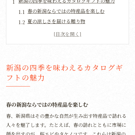
新潟の四季を味わえるカタログギフトの魅力
春の新潟ならではの特産品を楽しむ
夏の涼しさを届ける贈り物
秋の収穫を祝うカタログギフト
冬の温かさを感じるプレゼント
季節ごとに変わる新潟の美味
四季折々の新潟を旅するカタログ
新潟の四季を味わえるカタログギ
カタログギフトで旅する新潟の豊かな伝統
フトの魅力
伝統工芸品で感じる新潟の技
歴史的な背景を持つ贈り物
地域の伝統を受け継ぐ職人たち
春の新潟ならではの特産品を楽しむ
新潟の文化を体感できるギフト
春、新潟県はその豊かな自然が生み出す特産品で訪れる
長年の技が光るアイテム
人々を魅了します。たとえば、春の訪れとともに市場に
顔を出すのが、桜エビやタケノコです。これらは新潟の
伝統と現代の融合を楽しむ