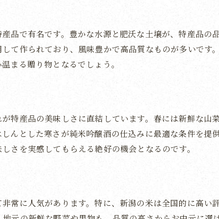
手作りの温もりを感じる贈り物
新潟の工芸品が伝える職人の技
特産品で有名です。豊かな水源と肥沃な土壌が、特産品の
心を込めた工芸品で特別なひとときを
用して作られており、風味豊かで高品質なものが多いです
伝統工芸品が贈る特別な体験
心温まる贈り物となるでしょう。
新潟の技術と文化が生む感動
新潟の名酒を贈るお中元心に残るひととき
新潟の名酒がもたらす至福の時間
れが特産品の美味しさに直結しています。春には新鮮な山
日本酒の産地新潟の醍醐味を味わう
はしんとした寒さが純米吟醸酒の仕込みに最適な条件を提
お中元に最適な新潟の地酒セレクション
味しさを実感してもらえる絶好の機会となるのです。
酒蔵巡りで見つけた逸品を贈る
名酒が彩る華やかな食卓
新潟のお酒で心を通わせる贈り物
て非常に人気があります。特に、新潟の米は全国的に高い
新潟県産のお米お中元に込める豊かな味覚
、地元の新鮮な野菜や果物も、品質の高さからお中元に選