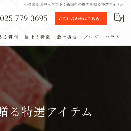
心温まるお中元ギフト：新潟県の魅力を贈る特選アイテム
025-779-3695
お問い合わせはこちら
ある質問
当社の特徴
会社概要
ブログ
コラム
ギフト
定期便
通販
米
贈る特選アイテム
お土産