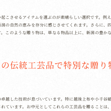
新潟の逸品で感謝を伝えるお中元の選び方
感謝の気持ちを伝えるためのポイント
い起こさせるアイテムを選ぶのが素晴らしい選択です。例
新潟の自然の恵みを存分に感じさせてくれます。さらに、
新潟の地域性を活かした贈り物の選定
す。このような贈り物は、単なる物品以上に、新潟の豊か
お中元に最適な新潟の特産品とは
。
贈り物が相手に与える影響
新潟の逸品で感動を演出する方法
贈る人の気持ちを大切にした選び方
潟の伝統工芸品で特別な贈り
お中元に最適な新潟の名産品で心の繋がりを
名産品が織りなす心の絆
新潟の名産品で感謝の気持ちを深める
地域の特産品がもたらすコミュニケーション
の卓越した技術が息づいています。特に越後上布や小千谷
お中元がつなぐ人と人の関係
されています。お中元としてこれらの工芸品を贈ることは