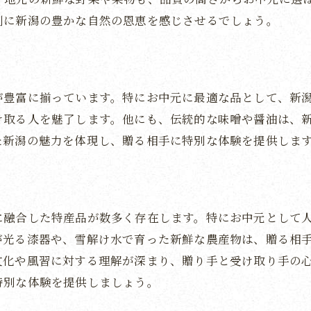
新潟米の美味しさの秘密
側に新潟の豊かな自然の恩恵を感じさせるでしょう。
最高品質の新潟米を味わう
お中元にぴったりな品種の選び方
新潟米が届ける心温まる食卓
が豊富に揃っています。特にお中元に最適な品として、新
地域の風土が育む米の魅力
け取る人を魅了します。他にも、伝統的な味噌や醤油は、
新潟米で感謝の気持ちを表現
た新潟の魅力を体現し、贈る相手に特別な体験を提供しま
贈る相手の心を打つ新潟の特選お中元アイテム
個性と心を込めた贈り物の選び方
新潟の特産品で贈る感動の瞬間
に融合した特産品が数多く存在します。特にお中元として
特選アイテムが伝える心遣い
が光る漆器や、雪解け水で育った新鮮な農産物は、贈る相
文化や風習に対する理解が深まり、贈り手と受け取り手の
新潟の魅力を詰め込んだ贈り物
特別な体験を提供しましょう。
受け取った人の心に響くギフト
新潟の特選品で特別な時間を演出