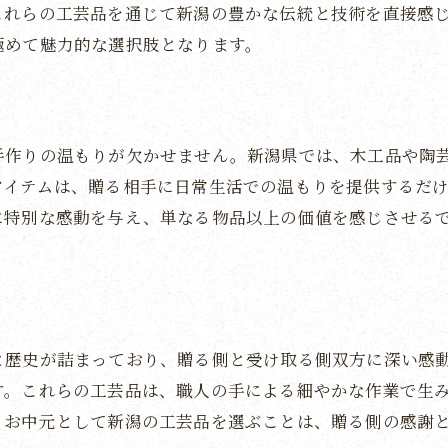
新潟の名品で築く心の交流
これらの工芸品を通じて新潟の豊かな伝統と技術を直接感
名産品が提供する特別な体験
極めて魅力的な選択肢となります。
新潟の風土が育てたお中元特選アイテムの魅力
風土が生み出す特選アイテムの魅力
新潟の自然が育む独自のアイテム
作りの温もりが欠かせません。新潟県では、木工品や陶芸
特選アイテムが贈る新潟の風土
アイテムは、贈る相手に日常生活での温もりを提供するだ
地域の特色を活かしたお中元
に特別な感動を与え、単なる物品以上の価値を感じさせる
新潟の風土と文化が生む感動
特選アイテムが伝える新潟の物語
と歴史が詰まっており、贈る側と受け取る側双方に深い感
す。これらの工芸品は、職人の手による細やかな作業で生
。お中元として新潟の工芸品を選ぶことは、贈る側の感謝