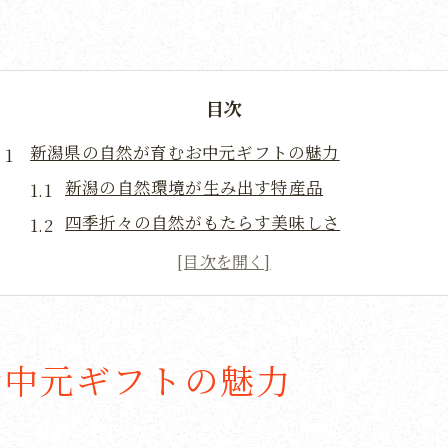
目次
新潟県の自然が育むお中元ギフトの魅力
新潟の自然環境が生み出す特産品
四季折々の自然がもたらす美味しさ
お中元に選ばれる新潟の農産物
自然の恵みを体現する新潟の逸品
地域の自然と文化が融合した贈り物
新潟の美しい風景と味わいを贈る
お中元ギフトの魅力
お中元におすすめ新潟の伝統工芸品で特別な贈り物を
歴史と技が息づく伝統工芸品