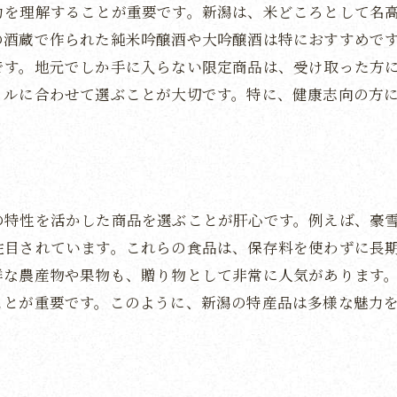
自然の力を感じる新潟の品
力を理解することが重要です。新潟は、米どころとして名
新潟の自然が育んだ特別なお中元
の酒蔵で作られた純米吟醸酒や大吟醸酒は特におすすめで
です。地元でしか手に入らない限定商品は、受け取った方
夏の思い出を新潟特産品で彩るお中元
イルに合わせて選ぶことが大切です。特に、健康志向の方
新潟特産品で心に残る夏の思い出
特別な夏を演出する新潟の贈り物
新潟の特産品で彩る夏のひととき
心に刻む新潟の夏の贈り物
の特性を活かした商品を選ぶことが肝心です。例えば、豪
新潟特産品で特別な夏の贈り物を
注目されています。これらの食品は、保存料を使わずに長
思い出に残る新潟の夏の贈り物
鮮な農産物や果物も、贈り物として非常に人気があります
ことが重要です。このように、新潟の特産品は多様な魅力