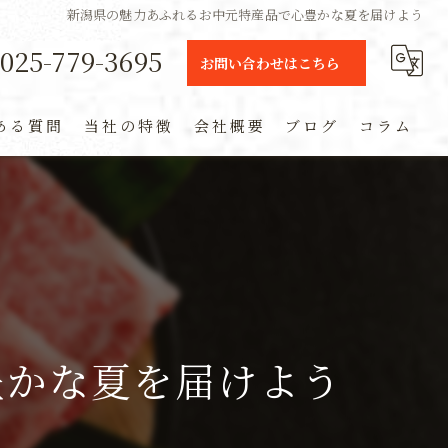
新潟県の魅力あふれるお中元特産品で心豊かな夏を届けよう
025-779-3695
お問い合わせはこちら
ある質問
当社の特徴
会社概要
ブログ
コラム
ギフト
定期便
通販
米
豊かな夏を届けよう
お土産