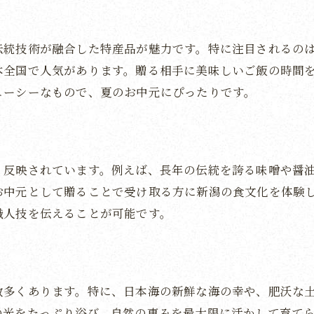
新潟特産品の選び方ガイド
贈る相手にぴったりなお中元選び
伝統技術が融合した特産品が魅力です。特に注目されるの
新潟の特産品で感謝の気持ちを伝える
本全国で人気があります。贈る相手に美味しいご飯の時間
お中元選びの豆知識
ューシーなもので、夏のお中元にぴったりです。
新潟の特産品で喜ばれるお中元
新潟のジューシーな果物で夏を彩るお中元
太陽の恵みを受けたフルーツ
く反映されています。例えば、長年の伝統を誇る味噌や醤
瑞々しい果物がお中元に最適
お中元として贈ることで受け取る方に新潟の食文化を体験
新潟産フルーツのおすすめ品
職人技を伝えることが可能です。
自然の甘さを贈るお中元
果物好きに贈りたい新潟産フルーツ
新潟の果物でさわやかな夏を
数多くあります。特に、日本海の新鮮な海の幸や、肥沃な
伝統と自然が育む新潟のスイーツ贈り物
の光をたっぷり浴び、自然の恵みを最大限に活かして育て