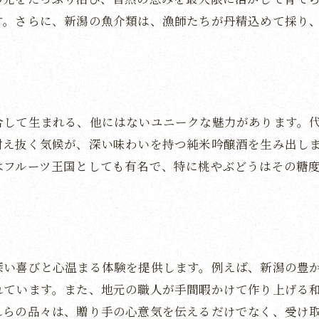
職人技が光る新潟のスイーツ
す。さらに、新潟の魚介類は、漁師たちが丹精込めて採り
新潟の素材を活かした上品な甘さ
贈り物に最適な新潟のスイーツ
新潟の伝統が生んだ美味しい贈り物
甘さ控えめで上品な新潟の和菓子
合して生まれる、他にはないユニークな魅力があります。
新潟スイーツで心満たされるお中元
耐え抜く気候が、深い味わいを持つ純米吟醸酒を生み出し
はフルーツ王国としても有名で、特に桃やぶどうはその糖
心を込めた新潟特産品でお中元を贈ろう
感謝の気持ちを込めて贈るお中元
新潟特産品で特別な贈り物を
お中元に込める新潟の心
深い喜びと心温まる体験を提供します。例えば、新潟の豊
贈る側の心が伝わる新潟のお中元
れています。また、地元の職人が手間暇かけて作り上げる
新潟特産品で心に残る贈り物
れらの品々は、贈り手の心意気を伝えるだけでなく、受け
新潟の魅力を詰め込んだお中元