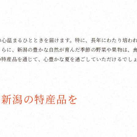
受け取る方を笑顔にする新潟の夏の贈り物
心に残る新潟の贈り物
特別な笑顔を引き出す新潟の品
の心温まるひとときを届けます。特に、長年にわたり培わ
受け取る方を喜ばせる新潟特産品
さらに、新潟の豊かな自然が育んだ季節の野菜や果物は、
新潟の贈り物で夏を楽しむ
の特産品を通じて、心豊かな夏を過ごしていただけるでし
贈ることで笑顔を届ける新潟の品
心からの笑顔を引き出す新潟のお中元
新潟の自然が育んだ贈り物で特別なお中元を
ら新潟の特産品を
自然の恵みを感じる贈り物
新潟の自然を感じるお中元
特別な瞬間を演出する新潟の贈り物
新潟の自然美を贈るお中元